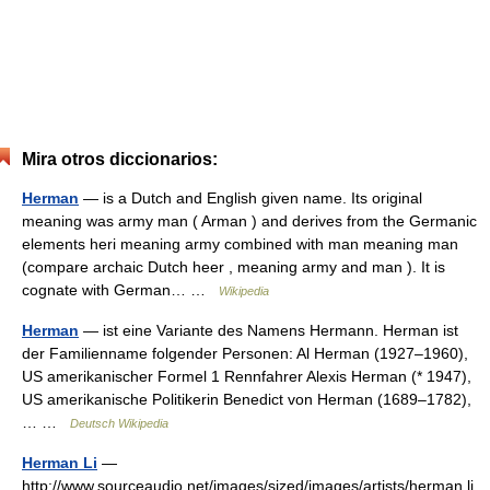
Mira otros diccionarios:
Herman
— is a Dutch and English given name. Its original
meaning was army man ( Arman ) and derives from the Germanic
elements heri meaning army combined with man meaning man
(compare archaic Dutch heer , meaning army and man ). It is
cognate with German… …
Wikipedia
Herman
— ist eine Variante des Namens Hermann. Herman ist
der Familienname folgender Personen: Al Herman (1927–1960),
US amerikanischer Formel 1 Rennfahrer Alexis Herman (* 1947),
US amerikanische Politikerin Benedict von Herman (1689–1782),
… …
Deutsch Wikipedia
Herman Li
—
http://www.sourceaudio.net/images/sized/images/artists/herman li