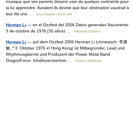
musique que ses parents doivent user de quelque contrainte pour
la lui apprendre. Auraient ils deviné que leur obstination vaudrait à
leur fils une …
Encyclopédie Universelle
Herman Li
— en el Ozzfest del 2006 Datos generales Nacimiento
3 de octubre de 1976 (35 años) …
Wikipedia Español
Herman Li
— auf dem Ozzfest 2006 Herman Li (chinesisch: 李康
敏, * 3. Oktober 1976 in Hong Kong) ist Mitbegründer, Lead und
Rhythmusgitarrist und Produzent der Power Metal Band
DragonForce. Inhaltsverzeichnis …
Deutsch Wikipedia