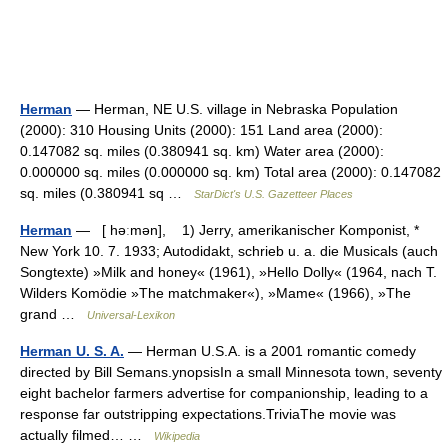
Herman
— Herman, NE U.S. village in Nebraska Population
(2000): 310 Housing Units (2000): 151 Land area (2000):
0.147082 sq. miles (0.380941 sq. km) Water area (2000):
0.000000 sq. miles (0.000000 sq. km) Total area (2000): 0.147082
sq. miles (0.380941 sq …
StarDict's U.S. Gazetteer Places
Herman
— [ həːmən], 1) Jerry, amerikanischer Komponist, *
New York 10. 7. 1933; Autodidakt, schrieb u. a. die Musicals (auch
Songtexte) »Milk and honey« (1961), »Hello Dolly« (1964, nach T.
Wilders Komödie »The matchmaker«), »Mame« (1966), »The
grand …
Universal-Lexikon
Herman U. S. A.
— Herman U.S.A. is a 2001 romantic comedy
directed by Bill Semans.ynopsisIn a small Minnesota town, seventy
eight bachelor farmers advertise for companionship, leading to a
response far outstripping expectations.TriviaThe movie was
actually filmed… …
Wikipedia