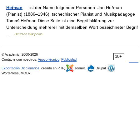
Heřman
— ist der Name folgender Personen: Jan Heřman
(Pianist) (1886–1946), tschechischer Pianist und Musikpädagoge
Tomaš Heřman Diese Seite ist eine Begriffsklärung zur
Unterscheidung mehrerer mit demselben Wort bezeichneter Begrif
…
Deutsch Wikipedia
© Academic, 2000-2026
18+
Contacte con nosotros:
Apoyo técnico
,
Publicidad
Exportación Diccionarios
, creado en PHP,
Joomla,
Drupal,
WordPress, MODx.