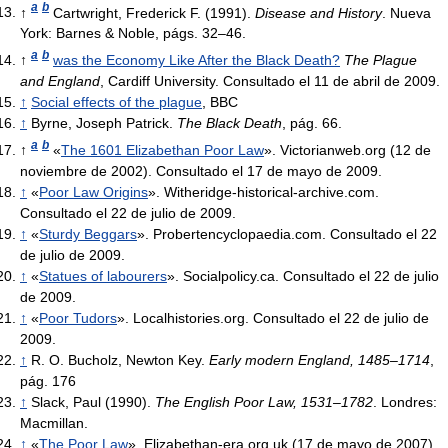
a
b
↑
Cartwright, Frederick F. (1991).
Disease and History
. Nueva
York: Barnes & Noble, págs. 32–46.
a
b
↑
was the Economy Like After the Black Death?
The Plague
and England
, Cardiff University. Consultado el 11 de abril de 2009.
↑
Social effects of the plague
, BBC
↑
Byrne, Joseph Patrick.
The Black Death
, pág. 66.
a
b
↑
«
The 1601 Elizabethan Poor Law
». Victorianweb.org (12 de
noviembre de 2002). Consultado el 17 de mayo de 2009.
↑
«
Poor Law Origins
». Witheridge-historical-archive.com.
Consultado el 22 de julio de 2009.
↑
«
Sturdy Beggars
». Probertencyclopaedia.com. Consultado el 22
de julio de 2009.
↑
«
Statues of labourers
». Socialpolicy.ca. Consultado el 22 de julio
de 2009.
↑
«
Poor Tudors
». Localhistories.org. Consultado el 22 de julio de
2009.
↑
R. O. Bucholz, Newton Key.
Early modern England, 1485–1714
,
pág. 176
↑
Slack, Paul (1990).
The English Poor Law, 1531–1782
. Londres:
Macmillan.
↑
«
The Poor Law
». Elizabethan-era.org.uk (17 de mayo de 2007).