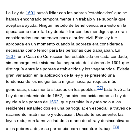
La Ley de
1601
buscó lidiar con los pobres 'establecidos' que se
habían encontrado temporalmente sin trabajo y se suponía que
aceptaría ayuda. Ningún método de beneficencia era visto en la
época como duro. la Ley debía lidiar con los mendigos que eran
considerados una amenaza para el orden civil. Este ley fue
aprobada en un momento cuando la pobreza era considerada
necesaria como temor para las personas que trabajaban. En
1607
, una Casa de Corrección fue establecida en cada condado;
sin embargo, este sistema fue separado del sistema de 1601 que
distinguía entre los pobres establecidos y los vagabundos. Existía
gran variación en la aplicación de la ley y se presentó una
tendencia de los indigentes a migrar hacia parroquias más
[
27
]
generosas, usualmente situadas en los pueblos.
Esto llevó a la
Ley de asentamiento de 1662, también conocida como la Ley de
ayuda a los pobres de
1662
, que permitía la ayuda solo a los
residentes establecidos en una parroquia; en especial, a través de
nacimiento, matrimonio y educación. Desafortunadamente, las
leyes redujeron la movilidad de la mano de obra y desincentivaron
[
33
]
a los pobres a dejar su parroquia para encontrar trabajo.