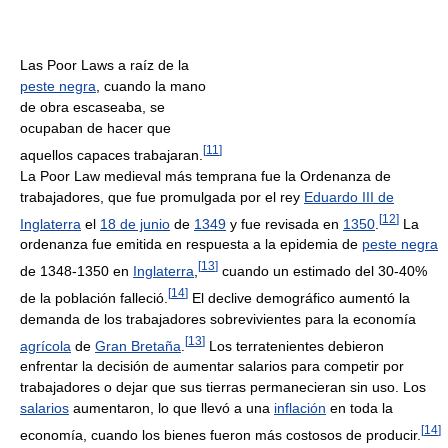
Las Poor Laws a raíz de la
peste negra
, cuando la mano
de obra escaseaba, se
ocupaban de hacer que
[
11
]
aquellos capaces trabajaran.
La Poor Law medieval más temprana fue la Ordenanza de
trabajadores, que fue promulgada por el rey
Eduardo III de
[
12
]
Inglaterra
el
18 de junio
de
1349
y fue revisada en
1350
.
La
ordenanza fue emitida en respuesta a la epidemia de
peste negra
[
13
]
de 1348-1350 en
Inglaterra
,
cuando un estimado del 30-40%
[
14
]
de la población falleció.
El declive demográfico aumentó la
demanda de los trabajadores sobrevivientes para la economía
[
13
]
agrícola
de
Gran Bretaña
.
Los terratenientes debieron
enfrentar la decisión de aumentar salarios para competir por
trabajadores o dejar que sus tierras permanecieran sin uso. Los
salarios
aumentaron, lo que llevó a una
inflación
en toda la
[
14
]
economía, cuando los bienes fueron más costosos de producir.