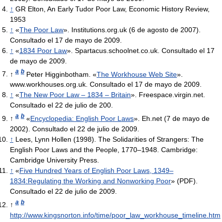
↑
GR Elton, An Early Tudor Poor Law, Economic History Review,
1953
↑
«
The Poor Law
». Institutions.org.uk (6 de agosto de 2007).
Consultado el 17 de mayo de 2009.
↑
«
1834 Poor Law
». Spartacus.schoolnet.co.uk. Consultado el 17
de mayo de 2009.
a
b
↑
Peter Higginbotham. «
The Workhouse Web Site
».
www.workhouses.org.uk. Consultado el 17 de mayo de 2009.
↑
«
The New Poor Law – 1834 – Britain
». Freespace.virgin.net.
Consultado el 22 de julio de 200.
a
b
↑
«
Encyclopedia: English Poor Laws
». Eh.net (7 de mayo de
2002). Consultado el 22 de julio de 2009.
↑
Lees, Lynn Hollen (1998). The Solidarities of Strangers: The
English Poor Laws and the People, 1770–1948. Cambridge:
Cambridge University Press.
↑
«
Five Hundred Years of English Poor Laws, 1349–
1834:Regulating the Working and Nonworking Poor
» (PDF).
Consultado el 22 de julio de 2009.
a
b
↑
http://www.kingsnorton.info/time/poor_law_workhouse_timeline.htm