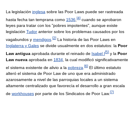
La legislación
inglesa
sobre las Poor Laws puede ser rastreada
[
4
]
hasta fecha tan temprana como
1536
,
cuando se aprobaron
leyes para tratar con los "pobres impotentes", aunque existe
legislación
Tudor
anterior sobre los problemas causados por los
[
2
]
vagabundos y
mendigos
.
La historia de las Poor Laws en
Inglaterra y Gales
se divide usualmente en dos estatutos: la
Poor
[
5
]
Law antigua
aprobada durante el reinado de
Isabel I
y la
Poor
Law nueva
aprobada en
1834
, la cual modificó significativamente
[
6
]
el sistema existente de alivio a la
pobreza
.
El último estatuto
alteró el sistema de Poor Law de uno que era administrado
azarosamente a nivel de las parroquias locales a un sistema
altamente centralizado que favorecía el desarrollo a gran escala
[
7
]
de
workhouses
por parte de los Sindicatos de Poor Law.