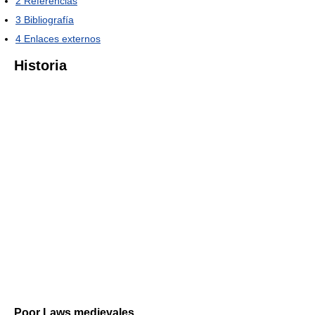
2
Referencias
3
Bibliografía
4
Enlaces externos
Historia
Poor Laws medievales