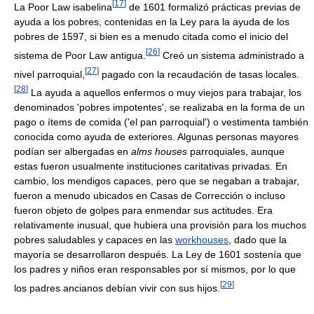
[
17
]
La Poor Law isabelina
de 1601 formalizó prácticas previas de
ayuda a los pobres, contenidas en la Ley para la ayuda de los
pobres de 1597, si bien es a menudo citada como el inicio del
[
26
]
sistema de Poor Law antigua.
Creó un sistema administrado a
[
27
]
nivel parroquial,
pagado con la recaudación de tasas locales.
[
28
]
La ayuda a aquellos enfermos o muy viejos para trabajar, los
denominados 'pobres impotentes', se realizaba en la forma de un
pago o ítems de comida ('el pan parroquial') o vestimenta también
conocida como ayuda de exteriores. Algunas personas mayores
podían ser albergadas en
alms houses
parroquiales, aunque
estas fueron usualmente instituciones caritativas privadas. En
cambio, los mendigos capaces, pero que se negaban a trabajar,
fueron a menudo ubicados en Casas de Corrección o incluso
fueron objeto de golpes para enmendar sus actitudes. Era
relativamente inusual, que hubiera una provisión para los muchos
pobres saludables y capaces en las
workhouses
, dado que la
mayoría se desarrollaron después. La Ley de 1601 sostenía que
los padres y niños eran responsables por sí mismos, por lo que
[
29
]
los padres ancianos debían vivir con sus hijos.