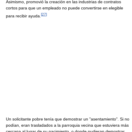
Asimismo, promovió la creación en las industrias de contratos
cortos para que un empleado no puede convertirse en elegible
[
27
]
para recibir ayuda.
Un solicitante pobre tenía que demostrar un "asentamiento". Si no
podían, eran trasladados a la parroquia vecina que estuviera más
cercana al lugar de su nacimiento, o donde pudieran demostrar