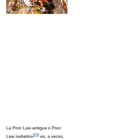
La Poor Law antigua o Poor
[
24
]
Law isabelina
es, a veces,