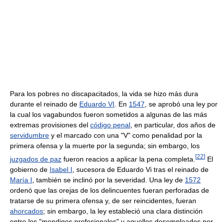
Para los pobres no discapacitados, la vida se hizo más dura
durante el reinado de
Eduardo VI
. En
1547
, se aprobó una ley por
la cual los vagabundos fueron sometidos a algunas de las más
extremas provisiones del
código penal
, en particular, dos años de
servidumbre
y el marcado con una "V" como penalidad por la
primera ofensa y la muerte por la segunda; sin embargo, los
[
22
]
juzgados de paz
fueron reacios a aplicar la pena completa.
El
gobierno de
Isabel I
, sucesora de Eduardo Vi tras el reinado de
María I
, también se inclinó por la severidad. Una ley de
1572
ordenó que las orejas de los delincuentes fueran perforadas de
tratarse de su primera ofensa y, de ser reincidentes, fueran
ahorcados
; sin embargo, la ley estableció una clara distinción
entre los "mendigos profesionales" y aquellos desempleados por