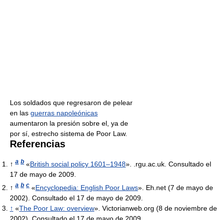
Los soldados que regresaron de pelear
en las
guerras napoleónicas
aumentaron la presión sobre el, ya de
por sí, estrecho sistema de Poor Law.
Referencias
a
b
↑
«
British social policy 1601–1948
». .rgu.ac.uk. Consultado el
17 de mayo de 2009.
a
b
c
↑
«
Encyclopedia: English Poor Laws
». Eh.net (7 de mayo de
2002). Consultado el 17 de mayo de 2009.
↑
«
The Poor Law: overview
». Victorianweb.org (8 de noviembre de
2002). Consultado el 17 de mayo de 2009.