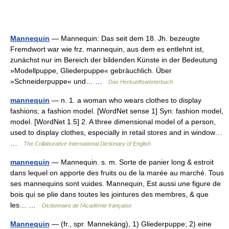
Mannequin
— Mannequin: Das seit dem 18. Jh. bezeugte
Fremdwort war wie frz. mannequin, aus dem es entlehnt ist,
zunächst nur im Bereich der bildenden Künste in der Bedeutung
»Modellpuppe, Gliederpuppe« gebräuchlich. Über
»Schneiderpuppe« und… …
Das Herkunftswörterbuch
mannequin
— n. 1. a woman who wears clothes to display
fashions; a fashion model. [WordNet sense 1] Syn: fashion model,
model. [WordNet 1.5] 2. A three dimensional model of a person,
used to display clothes, especially in retail stores and in window…
…
The Collaborative International Dictionary of English
mannequin
— Mannequin. s. m. Sorte de panier long & estroit
dans lequel on apporte des fruits ou de la marée au marché. Tous
ses mannequins sont vuides. Mannequin, Est aussi une figure de
bois qui se plie dans toutes les jointures des membres, & que
les… …
Dictionnaire de l'Académie française
Mannequin
— (fr., spr. Mannekäng), 1) Gliederpuppe; 2) eine