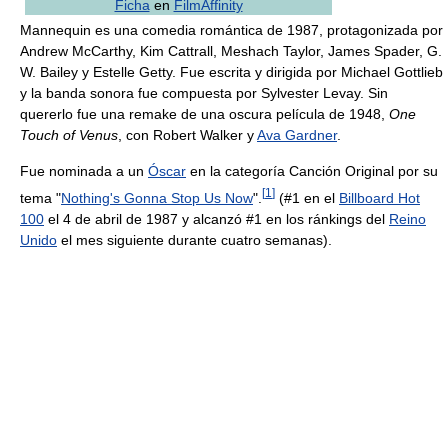
Ficha
en
FilmAffinity
Mannequin es una comedia romántica de 1987, protagonizada por
Andrew McCarthy, Kim Cattrall, Meshach Taylor, James Spader, G.
W. Bailey y Estelle Getty. Fue escrita y dirigida por Michael Gottlieb
y la banda sonora fue compuesta por Sylvester Levay. Sin
quererlo fue una remake de una oscura película de 1948,
One
Touch of Venus
, con Robert Walker y
Ava Gardner
.
Fue nominada a un
Óscar
en la categoría Canción Original por su
[
1
]
tema "
Nothing's Gonna Stop Us Now
".
(#1 en el
Billboard Hot
100
el 4 de abril de 1987 y alcanzó #1 en los ránkings del
Reino
Unido
el mes siguiente durante cuatro semanas).