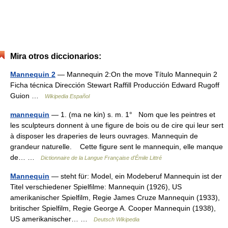
Mira otros diccionarios:
Mannequin 2
— Mannequin 2:On the move Título Mannequin 2
Ficha técnica Dirección Stewart Raffill Producción Edward Rugoff
Guion …
Wikipedia Español
mannequin
— 1. (ma ne kin) s. m. 1° Nom que les peintres et
les sculpteurs donnent à une figure de bois ou de cire qui leur sert
à disposer les draperies de leurs ouvrages. Mannequin de
grandeur naturelle. Cette figure sent le mannequin, elle manque
de… …
Dictionnaire de la Langue Française d'Émile Littré
Mannequin
— steht für: Model, ein Modeberuf Mannequin ist der
Titel verschiedener Spielfilme: Mannequin (1926), US
amerikanischer Spielfilm, Regie James Cruze Mannequin (1933),
britischer Spielfilm, Regie George A. Cooper Mannequin (1938),
US amerikanischer… …
Deutsch Wikipedia