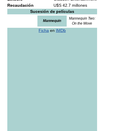
Recaudación
U$S 42.7 millones
Sucesión de películas
Mannequin Two:
Mannequin
On the Move
Ficha
en
IMDb