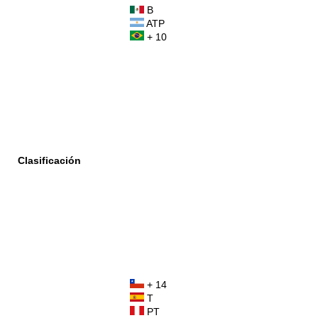
B
ATP
+ 10
Clasificación
+ 14
T
PT