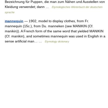
Bezeichnung für Puppen, die man zum Nähen und Ausstellen von
Kleidung verwendet; dann …
Etymologisches Wörterbuch der deutschen
sprache
mannequin
— 1902, model to display clothes, from Fr.
mannequin (15c.), from Du. manneken (see MANIKIN (Cf.
manikin)). A French form of the same word that yielded MANIKIN
(Cf. manikin), and sometimes mannequin was used in English in a
sense artificial man… …
Etymology dictionary