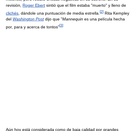
revisión,
Roger Ebert
sintió que el film estaba "muerto" y lleno de
[
2
]
clichés
, dándole una puntuación de media estrella.
Rita Kempley
del
Washington Post
dijo que "
Mannequin
es una película hecha
[
3
]
por, para y acerca de tontos"
Aún hoy está considerada como de baja calidad por grandes