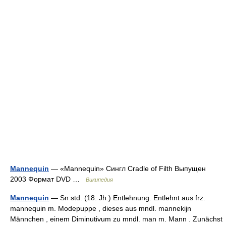
Mannequin
— «Mannequin» Сингл Cradle of Filth Выпущен
2003 Формат DVD …
Википедия
Mannequin
— Sn std. (18. Jh.) Entlehnung. Entlehnt aus frz.
mannequin m. Modepuppe , dieses aus mndl. mannekijn
Männchen , einem Diminutivum zu mndl. man m. Mann . Zunächst