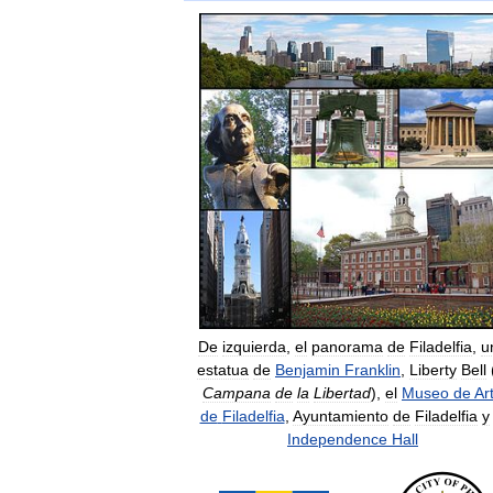
De
izquierda
,
el
panorama
de
Filadelfia
,
u
estatua
de
Benjamin
Franklin
,
Liberty
Bell
Campana
de
la
Libertad
),
el
Museo
de
Ar
de
Filadelfia
,
Ayuntamiento
de
Filadelfia
y
Independence
Hall