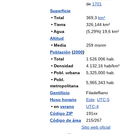
de
1701
Superficie
•
Total
369
,
3
km
²
•
Tierra
326
,
144
km
²
•
Agua
(
5
,
29
%)
19
,
6
km
²
Altitud
•
Media
259
msnm
Población
(
2000
)
•
Total
1
.
526
.
006
hab
.
•
Densidad
4
.
132
,
16
hab
/
km
²
•
Pobl
.
urbana
5
,
325
,
000
hab
.
•
Pobl
.
5
,
965
,
343
hab
.
metropolitana
Gentilicio
Filadelfiano
Huso
horario
Este
:
UTC
-
5
•
en
verano
UTC
-
4
Código
ZIP
191xx
Código
de
área
215
/
267
Sitio
web
oficial