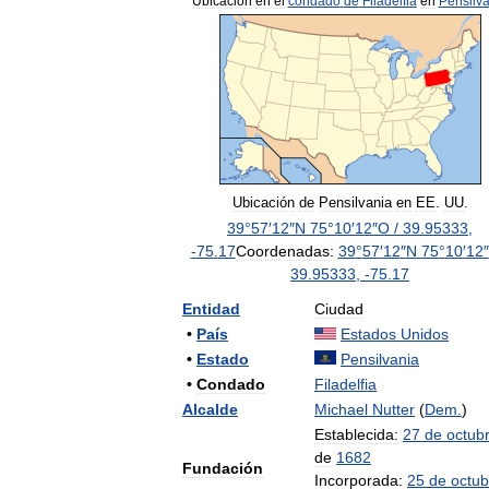
Ubicación
en
el
condado
de
Filadelfia
en
Pensilv
Ubicación
de
Pensilvania
en
EE
.
UU
.
39
°
57
′
12
″
N
75
°
10
′
12
″
O
/
39
.
95333
,
-
75
.
17
Coordenadas:
39
°
57
′
12
″
N
75
°
10
′
12
″
39
.
95333
,
-
75
.
17
Entidad
Ciudad
•
País
Estados
Unidos
•
Estado
Pensilvania
•
Condado
Filadelfia
Alcalde
Michael
Nutter
(
Dem
.
)
Establecida:
27
de
octub
de
1682
Fundación
Incorporada:
25
de
octub