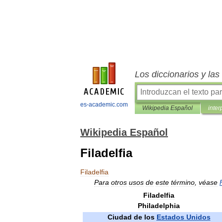
Los diccionarios y la
es-academic.com
Wikipedia Español
inter
Wikipedia Español
Filadelfia
Filadelfia
Para
otros
usos
de
este
término
,
véase
Filadelfia
Philadelphia
Ciudad
de
los
Estados
Unidos