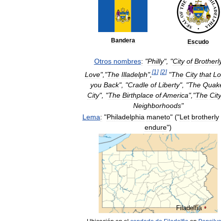
Bandera
Escudo
Otros
nombres
:
"
Philly
", "
City
of
Brotherl
[
1
]
[
2
]
Love
","
The
Illadelph
",
"
The
City
that
Lo
you
Back
", "
Cradle
of
Liberty
", "
The
Quak
City
", "
The
Birthplace
of
America
","
The
Cit
Neighborhoods
"
Lema
:
"
Philadelphia
maneto
" ("
Let
brotherly
endure
")
Filadelfia