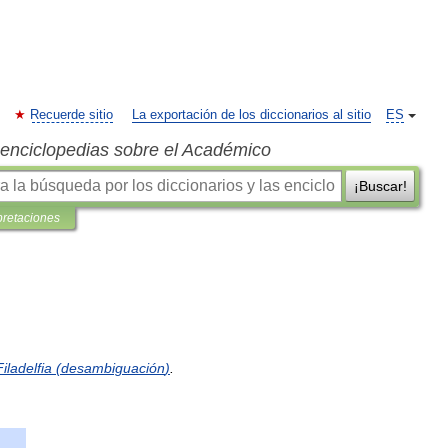
Recuerde sitio
La exportación de los diccionarios al sitio
ES
s enciclopedias sobre el Académico
¡Buscar!
pretaciones
Filadelfia
(
desambiguación
)
.