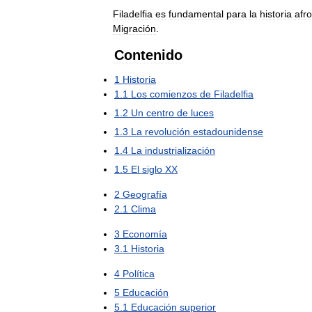
Filadelfia
es
fundamental
para
la
historia
afr
Migración
.
Contenido
1
Historia
1
.
1
Los
comienzos
de
Filadelfia
1
.
2
Un
centro
de
luces
1
.
3
La
revolución
estadounidense
1
.
4
La
industrialización
1
.
5
El
siglo
XX
2
Geografía
2
.
1
Clima
3
Economía
3
.
1
Historia
4
Política
5
Educación
5
.
1
Educación
superior