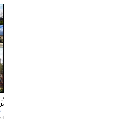
na
(
la
te
el