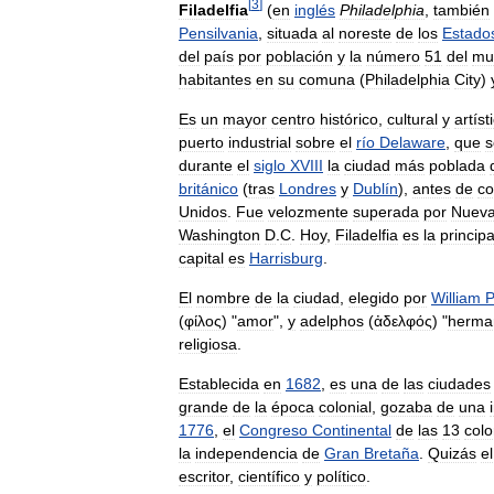
[
3
]
Filadelfia
(
en
inglés
Philadelphia
,
también
Pensilvania
,
situada
al
noreste
de
los
Estado
del
país
por
población
y
la
número
51
del
mu
habitantes
en
su
comuna
(
Philadelphia
City
)
Es
un
mayor
centro
histórico
,
cultural
y
artíst
puerto
industrial
sobre
el
río
Delaware
,
que
s
durante
el
siglo
XVIII
la
ciudad
más
poblada
británico
(
tras
Londres
y
Dublín
),
antes
de
co
Unidos
.
Fue
velozmente
superada
por
Nuev
Washington
D
.
C
.
Hoy
,
Filadelfia
es
la
principa
capital
es
Harrisburg
.
El
nombre
de
la
ciudad
,
elegido
por
William
(
φίλος
) "
amor
",
y
adelphos
(
ἀδελφός
) "
herma
religiosa
.
Establecida
en
1682
,
es
una
de
las
ciudades
grande
de
la
época
colonial
,
gozaba
de
una
1776
,
el
Congreso
Continental
de
las
13
colo
la
independencia
de
Gran
Bretaña
.
Quizás
el
escritor
,
científico
y
político
.