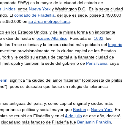
apodada
Philly
)
es
la
mayor
de
la
ciudad
del
estado
de
s
Unidos
,
entre
Nueva
York
y
Washington
D
.
C
..
Es
la
sexta
ciudad
ndo
.
El
condado
de
Filadelfia
,
del
que
es
sede
,
posee
1
.
450
.
000
y
5
.
950
.
000
en
su
área
metropolitana
.
ico
en
los
Estados
Unidos
,
y
de
la
misma
forma
un
importante
e
extiende
hasta
el
océano
Atlántico
.
Fundada
en
1682
,
fue
de
las
Trece
colonias
y
la
tercera
ciudad
más
poblada
del
Imperio
nvertirse
provisionalmente
en
la
ciudad
capital
de
los
Estados
a
York
y
le
cedió
su
estatus
de
capital
a
la
flamante
ciudad
de
l
metrópoli
y
también
la
sede
del
gobierno
de
Pensilvania
,
cuya
Penn
,
significa
"
la
ciudad
del
amor
fraternal
" (
compuesta
de
philos
no
"),
pues
se
deseaba
que
fuese
un
refugio
de
tolerancia
más
antiguas
del
país
,
y
,
como
capital
original
y
ciudad
más
importancia
política
y
social
mayor
que
Boston
o
Nueva
York
.
En
nias
se
reunió
en
Filadelfia
y
en
el
4
de
julio
de
ese
año
,
declaró
ciudadano
más
famoso
de
Filadelfia
fue
Benjamin
Franklin
,