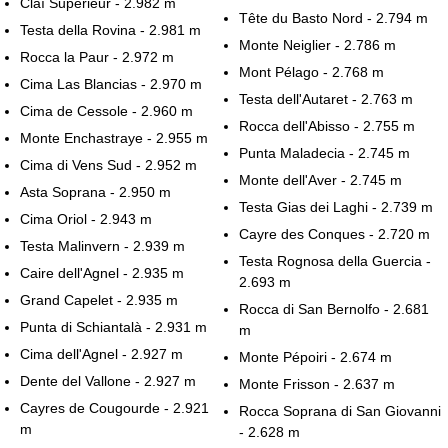
Claï Supérieur - 2.982 m
Tête du Basto Nord - 2.794 m
Testa della Rovina - 2.981 m
Monte Neiglier - 2.786 m
Rocca la Paur - 2.972 m
Mont Pélago - 2.768 m
Cima Las Blancias - 2.970 m
Testa dell'Autaret - 2.763 m
Cima de Cessole - 2.960 m
Rocca dell'Abisso - 2.755 m
Monte Enchastraye - 2.955 m
Punta Maladecia - 2.745 m
Cima di Vens Sud - 2.952 m
Monte dell'Aver - 2.745 m
Asta Soprana - 2.950 m
Testa Gias dei Laghi - 2.739 m
Cima Oriol - 2.943 m
Cayre des Conques - 2.720 m
Testa Malinvern - 2.939 m
Testa Rognosa della Guercia -
Caire dell'Agnel - 2.935 m
2.693 m
Grand Capelet - 2.935 m
Rocca di San Bernolfo - 2.681
Punta di Schiantalà - 2.931 m
m
Cima dell'Agnel - 2.927 m
Monte Pépoiri - 2.674 m
Dente del Vallone - 2.927 m
Monte Frisson - 2.637 m
Cayres de Cougourde - 2.921
Rocca Soprana di San Giovanni
m
- 2.628 m