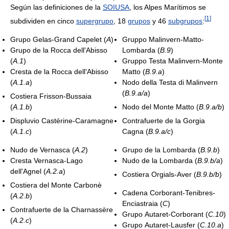
Según las definiciones de la
SOIUSA
, los Alpes Marítimos se
[
1
]
subdividen en cinco
supergrupo
, 18
grupos
y 46
subgrupos
:
Grupo Gelas-Grand Capelet (
A
)
Gruppo Malinvern-Matto-
Grupo de la Rocca dell'Abisso
Lombarda (
B.9
)
(
A.1
)
Gruppo Testa Malinvern-Monte
Cresta de la Rocca dell'Abisso
Matto (
B.9.a
)
(
A.1.a
)
Nodo della Testa di Malinvern
(
B.9.a/a
)
Costiera Frisson-Bussaia
(
A.1.b
)
Nodo del Monte Matto (
B.9.a/b
)
Displuvio Castérine-Caramagne
Contrafuerte de la Gorgia
(
A.1.c
)
Cagna (
B.9.a/c
)
Nudo de Vernasca (
A.2
)
Grupo de la Lombarda (
B.9.b
)
Cresta Vernasca-Lago
Nudo de la Lombarda (
B.9.b/a
)
dell'Agnel (
A.2.a
)
Costiera Orgials-Aver (
B.9.b/b
)
Costiera del Monte Carbonè
Cadena Corborant-Tenibres-
(
A.2.b
)
Enciastraia (
C
)
Contrafuerte de la Charnassère
Grupo Autaret-Corborant (
C.10
)
(
A.2.c
)
Grupo Autaret-Lausfer (
C.10.a
)