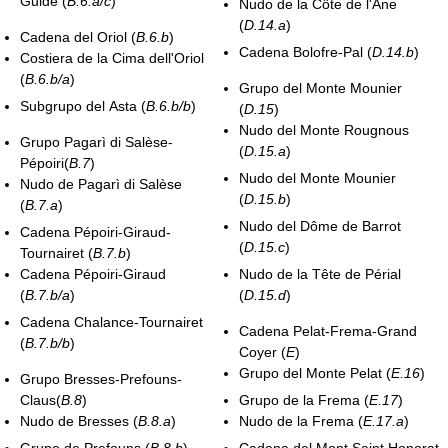
Guide (
B.6.a/c
)
Nudo de la Côte de l'Ane
(
D.14.a
)
Cadena del Oriol (
B.6.b
)
Cadena Bolofre-Pal (
D.14.b
)
Costiera de la Cima dell'Oriol
(
B.6.b/a
)
Grupo del Monte Mounier
Subgrupo del Asta (
B.6.b/b
)
(
D.15
)
Nudo del Monte Rougnous
Grupo Pagarì di Salèse-
(
D.15.a
)
Pépoiri(
B.7
)
Nudo del Monte Mounier
Nudo de Pagarì di Salèse
(
D.15.b
)
(
B.7.a
)
Nudo del Dôme de Barrot
Cadena Pépoiri-Giraud-
(
D.15.c
)
Tournairet (
B.7.b
)
Cadena Pépoiri-Giraud
Nudo de la Tête de Périal
(
B.7.b/a
)
(
D.15.d
)
Cadena Chalance-Tournairet
Cadena Pelat-Frema-Grand
(
B.7.b/b
)
Coyer (
E
)
Grupo del Monte Pelat (
E.16
)
Grupo Bresses-Prefouns-
Claus(
B.8
)
Grupo de la Frema (
E.17
)
Nudo de Bresses (
B.8.a
)
Nudo de la Frema (
E.17.a
)
Grupo de Prefouns (
B.8.b
)
Cadena del Mont Saint Honorat