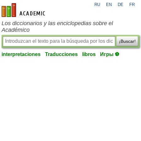
RU
EN
DE
FR
es-academic.com
Los diccionarios y las enciclopedias sobre el
Académico
¡Buscar!
interpretaciones
Traducciones
libros
Игры ⚽