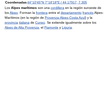
Coordenadas
44°10′45″N
7°18′18″E
/
44.17917
,
7.305
Los
Alpes marítimos
son una
cordillera
en la región suroeste de
los
Alpes
. Forman la
frontera
entre el
departamento
francés
Alpes-
Marítimos (en la región de
Provenza-Alpes-Costa Azul
) y la
provincia
italiana
de
Cuneo
. Se extiende igualmente sobre los
Alpes de Alta Provenza
, el
Piamonte
y
Liguria
.