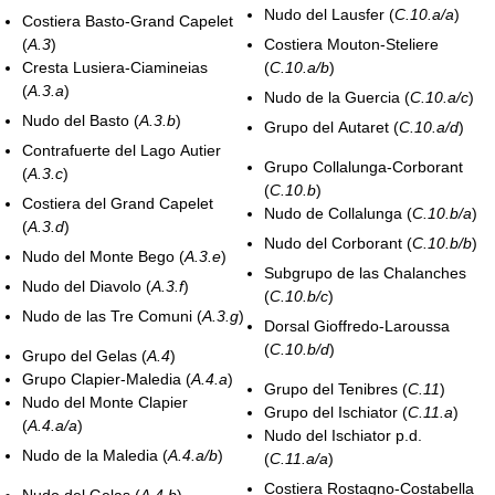
Nudo del Lausfer (
C.10.a/a
)
Costiera Basto-Grand Capelet
(
A.3
)
Costiera Mouton-Steliere
Cresta Lusiera-Ciamineias
(
C.10.a/b
)
(
A.3.a
)
Nudo de la Guercia (
C.10.a/c
)
Nudo del Basto (
A.3.b
)
Grupo del Autaret (
C.10.a/d
)
Contrafuerte del Lago Autier
Grupo Collalunga-Corborant
(
A.3.c
)
(
C.10.b
)
Costiera del Grand Capelet
Nudo de Collalunga (
C.10.b/a
)
(
A.3.d
)
Nudo del Corborant (
C.10.b/b
)
Nudo del Monte Bego (
A.3.e
)
Subgrupo de las Chalanches
Nudo del Diavolo (
A.3.f
)
(
C.10.b/c
)
Nudo de las Tre Comuni (
A.3.g
)
Dorsal Gioffredo-Laroussa
(
C.10.b/d
)
Grupo del Gelas (
A.4
)
Grupo Clapier-Maledia (
A.4.a
)
Grupo del Tenibres (
C.11
)
Nudo del Monte Clapier
Grupo del Ischiator (
C.11.a
)
(
A.4.a/a
)
Nudo del Ischiator p.d.
Nudo de la Maledia (
A.4.a/b
)
(
C.11.a/a
)
Costiera Rostagno-Costabella
Nudo del Gelas (
A.4.b
)