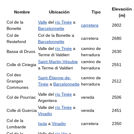
Elevación
Nombre
Ubicación
Tipo
(m)
Col de la
Valle
del
río Tinée
a
carretera
2802
Bonette
Barcelonnette
Col de
Col de la Bonette a
carretera
2680
Restefond
Barcelonnette
Valle del
río Tinée
a
camino de
Bassa di Druos
2630
Terme di Valdieri
herradura
Saint-Martin-Vésubie
camino de
Colle di Ciriegia
2551
a Terme di Valdieri
herradura
Col des
Saint-Étienne-de-
camino de
Granges
2512
Tinée
a
Barcelonnette
herradura
Communes
Valle del
río Tinée
a
Col de Pourriac
vereda
2506
Argentera
Valle del
río Tinée
a
Colle di Guercia
vereda
2451
Vinadio
Col de la
Isola
a
Vinadio
carretera
2350
Lombarde
Col de la
Valle del
río Var
a