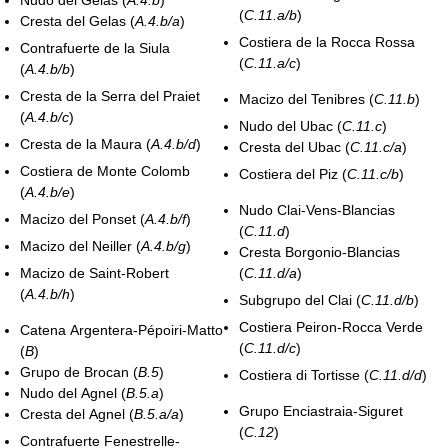
(
C.11.a/b
)
Cresta del Gelas (
A.4.b/a
)
Costiera de la Rocca Rossa
Contrafuerte de la Siula
(
C.11.a/c
)
(
A.4.b/b
)
Cresta de la Serra del Praiet
Macizo del Tenibres (
C.11.b
)
(
A.4.b/c
)
Nudo del Ubac (
C.11.c
)
Cresta de la Maura (
A.4.b/d
)
Cresta del Ubac (
C.11.c/a
)
Costiera de Monte Colomb
Costiera del Piz (
C.11.c/b
)
(
A.4.b/e
)
Nudo Clai-Vens-Blancias
Macizo del Ponset (
A.4.b/f
)
(
C.11.d
)
Macizo del Neiller (
A.4.b/g
)
Cresta Borgonio-Blancias
Macizo de Saint-Robert
(
C.11.d/a
)
(
A.4.b/h
)
Subgrupo del Clai (
C.11.d/b
)
Costiera Peiron-Rocca Verde
Catena Argentera-Pépoiri-Matto
(
C.11.d/c
)
(
B
)
Grupo de Brocan (
B.5
)
Costiera di Tortisse (
C.11.d/d
)
Nudo del Agnel (
B.5.a
)
Grupo Enciastraia-Siguret
Cresta del Agnel (
B.5.a/a
)
(
C.12
)
Contrafuerte Fenestrelle-