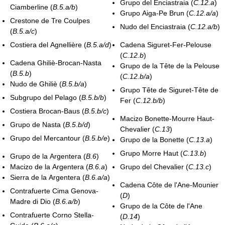
Grupo del Enciastraia (
C.12.a
)
Ciamberline (
B.5.a/b
)
Grupo Aiga-Pe Brun (
C.12.a/a
)
Crestone de Tre Coulpes
Nudo del Enciastraia (
C.12.a/b
)
(
B.5.a/c
)
Costiera del Agnellière (
B.5.a/d
)
Cadena Siguret-Fer-Pelouse
(
C.12.b
)
Cadena Ghiliè-Brocan-Nasta
Grupo de la Tête de la Pelouse
(
B.5.b
)
(
C.12.b/a
)
Nudo de Ghiliè (
B.5.b/a
)
Grupo Tête de Siguret-Tête de
Subgrupo del Pelago (
B.5.b/b
)
Fer (
C.12.b/b
)
Costiera Brocan-Baus (
B.5.b/c
)
Macizo Bonette-Mourre Haut-
Grupo de Nasta (
B.5.b/d
)
Chevalier (
C.13
)
Grupo del Mercantour (
B.5.b/e
)
Grupo de la Bonette (
C.13.a
)
Grupo Morre Haut (
C.13.b
)
Grupo de la Argentera (
B.6
)
Macizo de la Argentera (
B.6.a
)
Grupo del Chevalier (
C.13.c
)
Sierra de la Argentera (
B.6.a/a
)
Cadena Côte de l'Ane-Mounier
Contrafuerte Cima Genova-
(
D
)
Madre di Dio (
B.6.a/b
)
Grupo de la Côte de l'Ane
Contrafuerte Corno Stella-
(
D.14
)