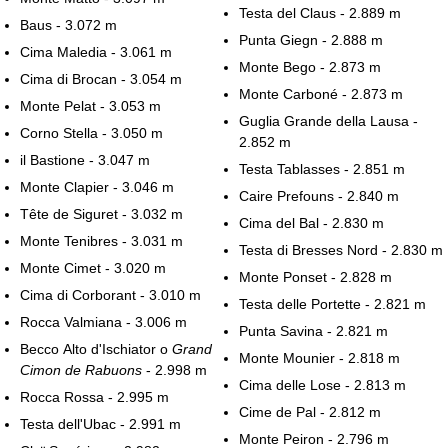
Testa del Claus - 2.889 m
Baus - 3.072 m
Punta Giegn - 2.888 m
Cima Maledia - 3.061 m
Monte Bego - 2.873 m
Cima di Brocan - 3.054 m
Monte Carboné - 2.873 m
Monte Pelat - 3.053 m
Guglia Grande della Lausa -
Corno Stella - 3.050 m
2.852 m
il Bastione - 3.047 m
Testa Tablasses - 2.851 m
Monte Clapier - 3.046 m
Caire Prefouns - 2.840 m
Tête de Siguret - 3.032 m
Cima del Bal - 2.830 m
Monte Tenibres - 3.031 m
Testa di Bresses Nord - 2.830 m
Monte Cimet - 3.020 m
Monte Ponset - 2.828 m
Cima di Corborant - 3.010 m
Testa delle Portette - 2.821 m
Rocca Valmiana - 3.006 m
Punta Savina - 2.821 m
Becco Alto d'Ischiator o
Grand
Monte Mounier - 2.818 m
Cimon de Rabuons
- 2.998 m
Cima delle Lose - 2.813 m
Rocca Rossa - 2.995 m
Cime de Pal - 2.812 m
Testa dell'Ubac - 2.991 m
Monte Peiron - 2.796 m