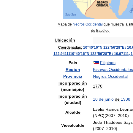
Mapa
de
Negros
Occidental
que
muestra
la
si
de
Bacólod
Ubicación
Coordenadas:
10
°
40
′
16
″
N
122
°
56
′
28
″
E
/
10
.
122
.
94111
10
°
40
′
16
″
N
122
°
56
′
28
″
E
/
10
.
67111
,
1
País
Filipinas
Región
Bisayas
Occidentales
Provincia
Negros
Occidental
Incorporación
1770
(
municipio
)
Incorporación
18
de
junio
de
1938
(
ciudad
)
Evelio
Ramos
Leonar
Alcalde
(
NPC
)(
2007
–
2010
)
Jude
Thaddeus
Says
Vicealcalde
(
2007
–
2010
)