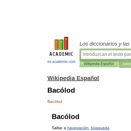
Los diccionarios y la
es-academic.com
Wikipedia Español
inter
Wikipedia Español
Bacólod
Bacólod
Bacólod
Saltar
a
navegación
,
búsqueda