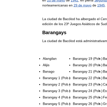
en
20
de
mayo
de
1942
,
en
plena
Segund
norteamericanas
en
29
de
mayo
de
1945
.
La
ciudad
de
Bacólod
ha
albergado
el
Cen
edición
de
los
23º
Juegos
Asiáticos
de
Sud
Barangays
La
ciudad
de
Bacólod
está
administrativa
Alangilan
Barangay
19
(
Pob
.)
Ba
Alijis
Barangay
20
(
Pob
.)
Ba
Banago
Barangay
21
(
Pob
.)
Ba
Barangay
1
(
Pob
.)
Barangay
22
(
Pob
.)
Ba
Barangay
2
(
Pob
.)
Barangay
23
(
Pob
.)
Ca
Barangay
3
(
Pob
.)
Barangay
24
(
Pob
.)
Es
Barangay
4
(
Pob
.)
Barangay
25
(
Pob
.)
Fe
Barangay
5
(
Pob
.)
Barangay
26
(
Pob
.)
Gr