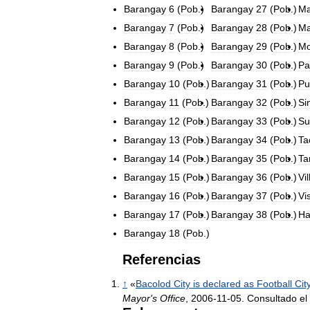
Barangay
6
(
Pob
.)
Barangay
27
(
Pob
.)
Ma
Barangay
7
(
Pob
.)
Barangay
28
(
Pob
.)
Ma
Barangay
8
(
Pob
.)
Barangay
29
(
Pob
.)
Mo
Barangay
9
(
Pob
.)
Barangay
30
(
Pob
.)
Pa
Barangay
10
(
Pob
.)
Barangay
31
(
Pob
.)
Pu
Barangay
11
(
Pob
.)
Barangay
32
(
Pob
.)
Si
Barangay
12
(
Pob
.)
Barangay
33
(
Pob
.)
S
Barangay
13
(
Pob
.)
Barangay
34
(
Pob
.)
Ta
Barangay
14
(
Pob
.)
Barangay
35
(
Pob
.)
Ta
Barangay
15
(
Pob
.)
Barangay
36
(
Pob
.)
Vi
Barangay
16
(
Pob
.)
Barangay
37
(
Pob
.)
Vi
Barangay
17
(
Pob
.)
Barangay
38
(
Pob
.)
H
Barangay
18
(
Pob
.)
Referencias
↑
«
Bacolod
City
is
declared
as
Football
Cit
Mayor
'
s
Office
,
2006
-
11
-
05
.
Consultado
el