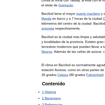
Limita
al
norte
con
Talisay
,
al
este
con
el
m
el
islote
de
Guimarás
.
Bacólod
tiene
el
mayor
puerto
marítimo
y
Manila
en
barco
y
a
7
horas
de
la
ciudad
C
kilómetros
del
centro
de
la
ciudad
.
Bacólo
avioneta
respectivamente
.
Bacólod
es
la
ciudad
más
limpia
y
saludab
y
localidades
de
la
provincia
.
Existen
gran
terrestres
modernos
que
pueden
llevar
a
t
Negros
.
Además
de
las
cañas
de
azúcar
,
c
El
clima
en
Bacólod
es
normalmente
agrad
estación
lluviosa
,
como
en
otras
partes
de
26
grados
Celsius
(
80
grados
Fahrenheit
).
Contenido
1
Historia
2
Barangays
3
Referencias