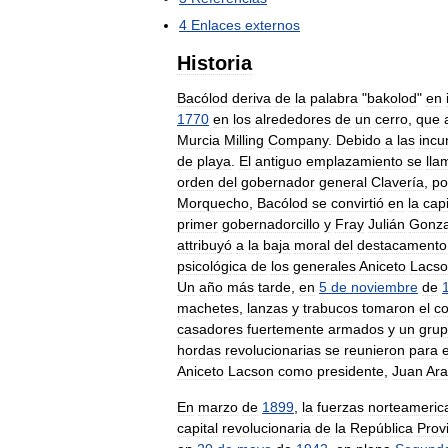
4
Enlaces
externos
Historia
Bacólod
deriva
de
la
palabra
"
bakolod
"
en
1770
en
los
alrededores
de
un
cerro
,
que
Murcia
Milling
Company
.
Debido
a
las
incu
de
playa
.
El
antiguo
emplazamiento
se
lla
orden
del
gobernador
general
Clavería
,
po
Morquecho
,
Bacólod
se
convirtió
en
la
capi
primer
gobernadorcillo
y
Fray
Julián
Gonz
attribuyó
a
la
baja
moral
del
destacamento
psicológica
de
los
generales
Aniceto
Lacs
Un
año
más
tarde
,
en
5
de
noviembre
de
machetes
,
lanzas
y
trabucos
tomaron
el
c
casadores
fuertemente
armados
y
un
gru
hordas
revolucionarias
se
reunieron
para
Aniceto
Lacson
como
presidente
,
Juan
Ara
En
marzo
de
1899
,
la
fuerzas
norteameric
capital
revolucionaria
de
la
República
Prov