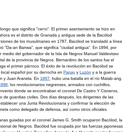
ilongo
que
significa
"
cerro
".
El
primer
asentamiento
se
hizo
en
ahora
es
el
distrito
de
Granada
y
antigua
sede
de
la
Bacólod
rsiones
de
los
musulmanes
en
1787
,
Bacólod
se
transladó
a
línea
mó
"
Da
-
an
Banwa
",
que
significa
"
ciudad
antigua
".
En
1894
,
por
r
medio
del
gobernador
de
la
Isla
de
Negros
Manuel
Valdeviseo
tal
de
la
provincia
de
Negros
.
Bernardino
de
los
santos
fue
el
aga
el
primer
párroco
.
El
éxito
de
la
revolución
en
Bacólod
se
local
español
por
su
derrocha
en
Panay
y
Luzón
y
a
la
guerra
on
y
Juan
Araneta
.
En
1897
,
hubo
una
batalla
en
el
río
Matab
-
ang
.
1898
,
los
revolucionarios
negrenses
,
armados
con
cuchillos
,
onvento
donde
se
encontraban
el
coronel
De
Castro
Y
Cisneros
,
po
de
guardias
civiles
.
Dos
días
después
,
los
dirigentes
de
las
establecer
una
Junta
Revolucionaria
y
confirmar
la
elección
de
neta
como
delegado
de
defensa
,
así
como
otros
oficiales
.
anas
guiadas
por
el
coronel
James
G
.
Smith
ocuparon
Bacólod
,
la
isional
de
Negros
.
Bacólod
fue
ocupada
por
las
fuerzas
japonesas