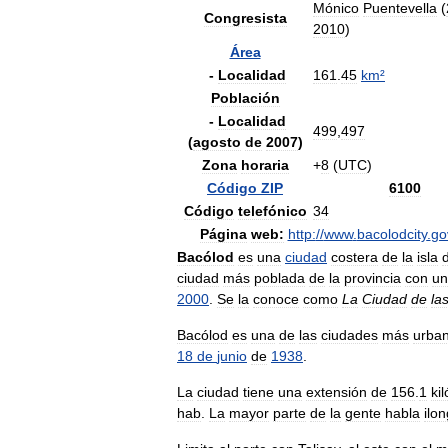
Mónico
Puentevella
(
Congresista
2010
)
Área
-
Localidad
161
.
45
km
²
Población
-
Localidad
499
,
497
(
agosto
de
2007
)
Zona
horaria
+
8
(
UTC
)
Código
ZIP
6100
Código
telefónico
34
Página
web:
http:
//
www
.
bacolodcity
.
go
Bacólod
es
una
ciudad
costera
de
la
isla
ciudad
más
poblada
de
la
provincia
con
un
2000
.
Se
la
conoce
como
La
Ciudad
de
la
Bacólod
es
una
de
las
ciudades
más
urba
18
de
junio
de
1938
.
La
ciudad
tiene
una
extensión
de
156
.
1
ki
hab
.
La
mayor
parte
de
la
gente
habla
ilo