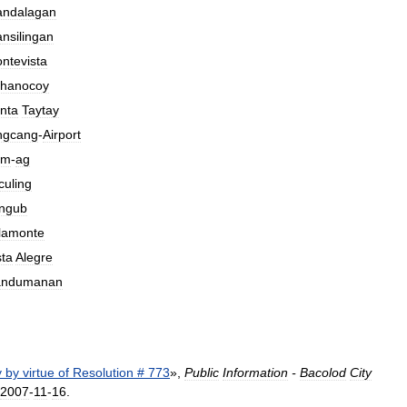
ndalagan
nsilingan
ntevista
hanocoy
nta
Taytay
ngcang
-
Airport
um
-
ag
culing
ngub
llamonte
sta
Alegre
andumanan
y
by
virtue
of
Resolution
#
773
»,
Public
Information
-
Bacolod
City
2007
-
11
-
16
.