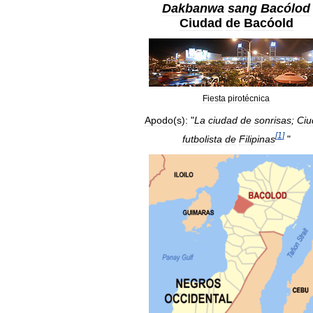
Dakbanwa
sang
Bacólod
Ciudad
de
Bacóold
Fiesta
pirotécnica
Apodo
(
s
)
:
"
La
ciudad
de
sonrisas
;
Ciu
[
1
]
futbolista
de
Filipinas
"