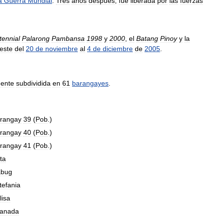
a
Guerra
Mundial
.
Tres
años
después
,
fue
liberada
por
las
fuerzas
tennial
Palarong
Pambansa
1998
y
2000
,
el
Batang
Pinoy
y
la
este
del
20
de
noviembre
al
4
de
diciembre
de
2005
.
mente
subdividida
en
61
barangayes
.
rangay
39
(
Pob
.)
rangay
40
(
Pob
.)
rangay
41
(
Pob
.)
ta
bug
tefania
lisa
anada