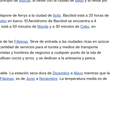
unicipio
de
Murcia
,
al
oeste
con
la
ciudad
de
Bago
y
al
oeste
por
dispone
de
ferrys
a
la
ciudad
de
Iloílo
.
Bacólod
está
a
20
horas
de
ebú
en
barco
.
El
Aeródromo
de
Bacólod
se
encuentra
a
4
d
está
a
50
minutos
de
Manila
y
a
30
minutos
de
Cebú
,
en
le
de
las
Filipinas
.
Sirve
de
entrada
a
las
ciudades
ricas
en
azúcar
cantidad
de
servicios
para
el
turista
y
medios
de
transporte
uristas
y
hombres
de
negocios
a
cualquier
punto
de
la
isla
de
ultivan
cocos
y
arroz
,
y
se
dedican
a
la
artesanía
y
pesca
.
able
.
La
estación
seca
dura
de
Diciembre
a
Mayo
mientras
que
la
Filipinas
,
es
de
Junio
a
Noviembre
.
La
temperatura
media
es
de