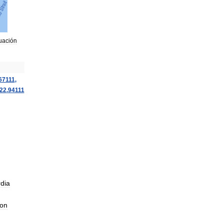
tuación
67111
,
22
.
94111
dia
on