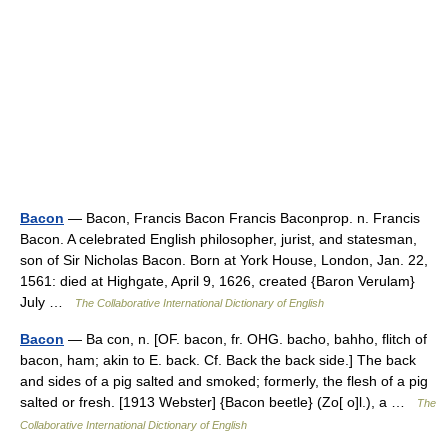
Bacon
— Bacon, Francis Bacon Francis Baconprop. n. Francis
Bacon. A celebrated English philosopher, jurist, and statesman,
son of Sir Nicholas Bacon. Born at York House, London, Jan. 22,
1561: died at Highgate, April 9, 1626, created {Baron Verulam}
July …
The Collaborative International Dictionary of English
Bacon
— Ba con, n. [OF. bacon, fr. OHG. bacho, bahho, flitch of
bacon, ham; akin to E. back. Cf. Back the back side.] The back
and sides of a pig salted and smoked; formerly, the flesh of a pig
salted or fresh. [1913 Webster] {Bacon beetle} (Zo[ o]l.), a …
The
Collaborative International Dictionary of English