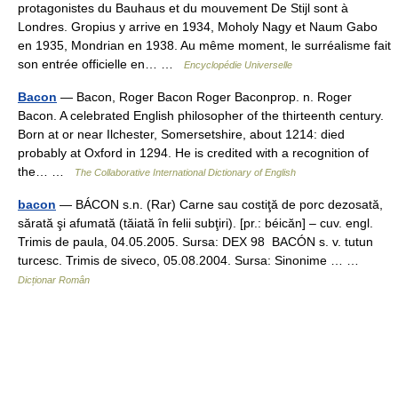
protagonistes du Bauhaus et du mouvement De Stijl sont à
Londres. Gropius y arrive en 1934, Moholy Nagy et Naum Gabo
en 1935, Mondrian en 1938. Au même moment, le surréalisme fait
son entrée officielle en… …
Encyclopédie Universelle
Bacon
— Bacon, Roger Bacon Roger Baconprop. n. Roger
Bacon. A celebrated English philosopher of the thirteenth century.
Born at or near Ilchester, Somersetshire, about 1214: died
probably at Oxford in 1294. He is credited with a recognition of
the… …
The Collaborative International Dictionary of English
bacon
— BÁCON s.n. (Rar) Carne sau costiţă de porc dezosată,
sărată şi afumată (tăiată în felii subţiri). [pr.: béicăn] – cuv. engl.
Trimis de paula, 04.05.2005. Sursa: DEX 98 BACÓN s. v. tutun
turcesc. Trimis de siveco, 05.08.2004. Sursa: Sinonime … …
Dicționar Român