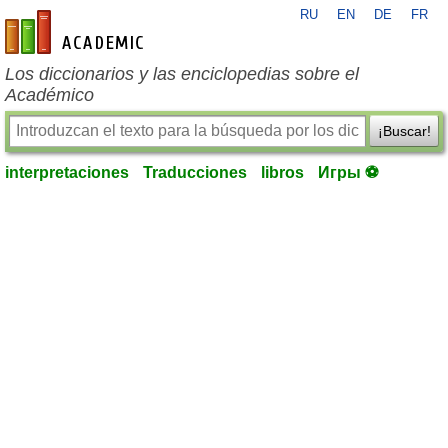
RU
EN
DE
FR
es-academic.com
Los diccionarios y las enciclopedias sobre el
Académico
¡Buscar!
interpretaciones
Traducciones
libros
Игры ⚽