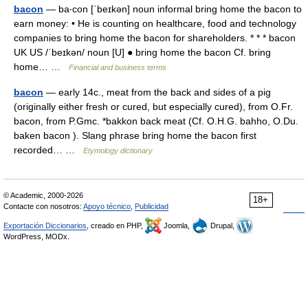
bacon
— ba‧con [ˈbeɪkən] noun informal bring home the bacon to
earn money: • He is counting on healthcare, food and technology
companies to bring home the bacon for shareholders. * * * bacon
UK US /ˈbeɪkən/ noun [U] ● bring home the bacon Cf. bring
home… …
Financial and business terms
bacon
— early 14c., meat from the back and sides of a pig
(originally either fresh or cured, but especially cured), from O.Fr.
bacon, from P.Gmc. *bakkon back meat (Cf. O.H.G. bahho, O.Du.
baken bacon ). Slang phrase bring home the bacon first
recorded… …
Etymology dictionary
© Academic, 2000-2026
18+
Contacte con nosotros:
Apoyo técnico
,
Publicidad
Exportación Diccionarios
, creado en PHP,
Joomla,
Drupal,
WordPress, MODx.