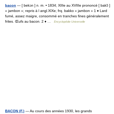
bacon
— [ bekɔn ] n. m. • 1834; XIIIe au XVIIIe prononcé [ bakɔ̃ ]
« jambon »; repris à l angl.XIXe; frq. bakko « jambon » 1 ♦ Lard
fumé, assez maigre, consommé en tranches fines généralement
frites. Œufs au bacon. 2 ♦ …
Encyclopédie Universelle
BACON (F.)
— Au cours des années 1930, les grands