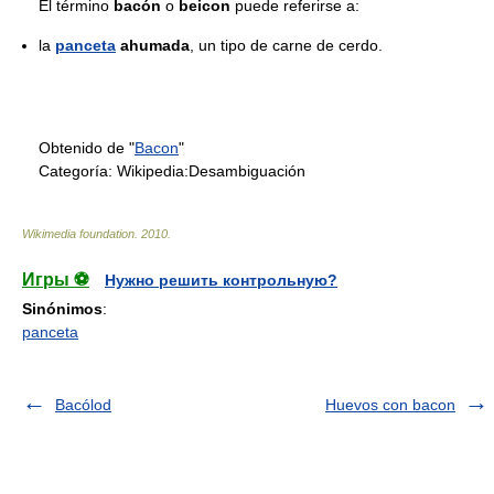
El término
bacón
o
beicon
puede referirse a:
la
panceta
ahumada
, un tipo de carne de cerdo.
Obtenido de "
Bacon
"
Categoría:
Wikipedia:Desambiguación
Wikimedia foundation
.
2010
.
Игры ⚽
Нужно решить контрольную?
Sinónimos
:
panceta
Bacólod
Huevos con bacon