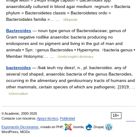
anaerobically cultured in blood agar medium. regnum = Bacteria
phylum = Bacteroidetes classis = Bacteroidetes ordo =
Bacteroidales familia =… …
Wikipedia
Bacteroides
— noun type genus of Bacteroidaceae; genus of
Gram negative rodlike anaerobic bacteria producing no
endospores and no pigment and living in the gut of man and
animals • Syn: ↑genus Bacteroides • Hypernyms: ↑bacteria genus •
Member Holonyms:… …
Useful english dictionary
bacteroides
— /bak teuh roy deez/, n., pl. bacteroides. any of
several rod shaped, anaerobic bacteria of the genus Bacteroides,
occurring in the alimentary and genitourinary tracts of humans and
other mammals, certain species of which are pathogenic. [1919; …
Universalium
© Academic, 2000-2026
18+
Contacte con nosotros:
Apoyo técnico
,
Publicidad
Exportación Diccionarios
, creado en PHP,
Joomla,
Drupal,
WordPress, MODx.