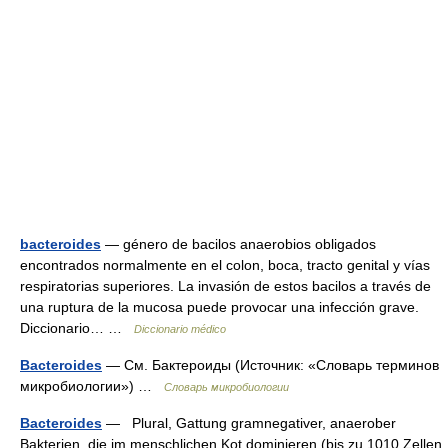
bacteroides
— género de bacilos anaerobios obligados
encontrados normalmente en el colon, boca, tracto genital y vías
respiratorias superiores. La invasión de estos bacilos a través de
una ruptura de la mucosa puede provocar una infección grave.
Diccionario… …
Diccionario médico
Bacteroides
— См. Бактероиды (Источник: «Словарь терминов
микробиологии») …
Словарь микробиологии
Bacteroides
— Plural, Gattung gramnegativer, anaerober
Bakterien, die im menschlichen Kot dominieren (bis zu 1010 Zellen