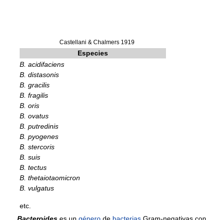
Castellani & Chalmers 1919
Especies
B. acidifaciens
B. distasonis
B. gracilis
B. fragilis
B. oris
B. ovatus
B. putredinis
B. pyogenes
B. stercoris
B. suis
B. tectus
B. thetaiotaomicron
B. vulgatus
etc.
Bacteroides
es un
género
de
bacterias
Gram-negativas con