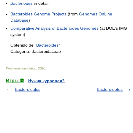
Bacteriodes
in detail.
Bacteroides Genome Projects
(from
Genomes OnLine
Database
)
Comparative Analysis of Bacteroides Genomes
(at DOE's IMG
system)
Obtenido de "
Bacteroides
"
Categoría:
Bacteroidaceae
Wikimedia foundation
.
2010
.
Игры ⚽
Нужна курсовая?
Bacteroidales
Bacteroidetes