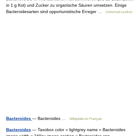
in 1 g Kot) und Zucker zu organische Säuren umsetzen. Einige
Bacteroidesarten sind opportunistische Erreger …
Universal-Lexikon
Bacteroides
— Bacteroides …
Wikipédia en Français
Bacteroides
— Taxobox color = lightgrey name = Bacteroides
image width = 240px image caption = Bacteroides spp.