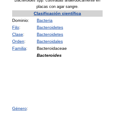
Bacteroides
spp. cultivadas anaeróbicamente en
placas con agar sangre.
Clasificación científica
Dominio:
Bacteria
Filo
:
Bacteroidetes
Clase
:
Bacteroidetes
Orden
:
Bacteroidales
Familia
:
Bacteroidaceae
Bacteroides
Género
: