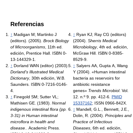
Referencias
↑
Madigan M; Martinko J
↑
Ryan KJ; Ray CG (editors)
(editors). (2005).
Brock Biology
(2004).
Sherris Medical
of Microorganisms
, 11th ed.
Microbiology
, 4th ed. edición,
edición, Prentice Hall. ISBN 0-
McGraw Hill. ISBN 0-8385-
13-144329-1.
8529-9.
↑
Dorland WAN (editor) (2003).
↑
Salyers AA, Gupta A, Wang
Dorland's Illustrated Medical
Y (2004). «Human intestinal
Dictionary
, 30th edición, W.B.
bacteria as reservoirs for
Saunders. ISBN 0-7216-0146-
antibiotic resistance
4.
genes»
Trends Microbiol
. Vol.
↑
Finegold SM; Sutter VL;
12. n.º 9. pp. 412-6.
PMID
Mathisen GE. (1983).
Normal
15337162
; ISSN 0966-842X.
indigenous intestinal flora (pp.
↑
Mandell, G.L., Bennett, J.E.,
3-31) in Human intestinal
Dolin, R. (2004).
Principles and
microflora in health and
Practice of Infectious
disease.
. Academic Press.
Diseases
, 6th ed. edición,