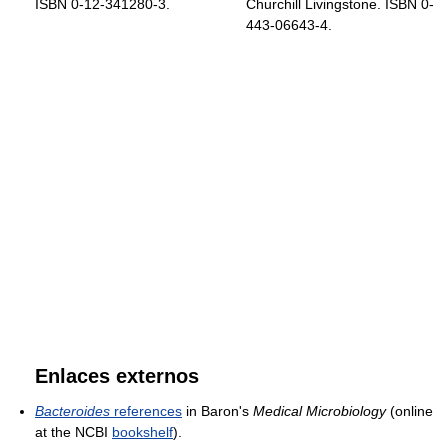
ISBN 0-12-341280-3.
Churchill Livingstone. ISBN 0-
443-06643-4.
Enlaces externos
Bacteroides
references
in Baron's
Medical Microbiology
(online
at the NCBI
bookshelf
).