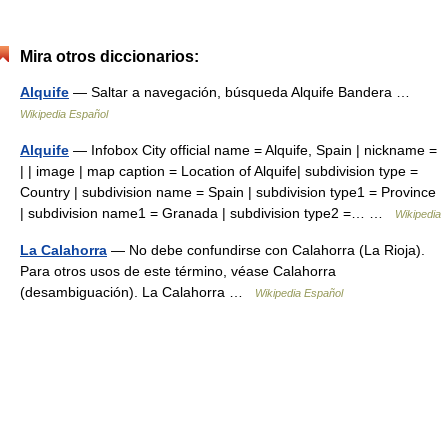
Mira otros diccionarios:
Alquife
— Saltar a navegación, búsqueda Alquife Bandera …
Wikipedia Español
Alquife
— Infobox City official name = Alquife, Spain | nickname =
| | image | map caption = Location of Alquife| subdivision type =
Country | subdivision name = Spain | subdivision type1 = Province
| subdivision name1 = Granada | subdivision type2 =… …
Wikipedia
La Calahorra
— No debe confundirse con Calahorra (La Rioja).
Para otros usos de este término, véase Calahorra
(desambiguación). La Calahorra …
Wikipedia Español