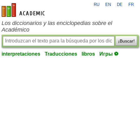
RU
EN
DE
FR
es-academic.com
Los diccionarios y las enciclopedias sobre el
Académico
¡Buscar!
interpretaciones
Traducciones
libros
Игры ⚽