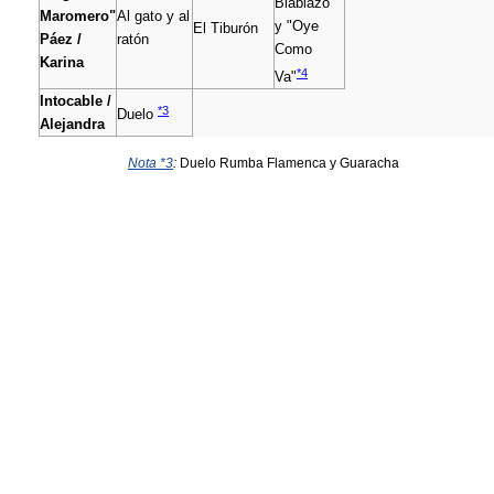
Blablazo"
Maromero"
Al gato y al
y "Oye
El Tiburón
Páez /
ratón
Como
Karina
*4
Va"
Intocable /
*3
Duelo
Alejandra
Nota *3
:
Duelo Rumba Flamenca y Guaracha