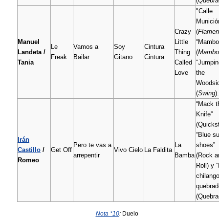
(
Quebra
"Calle
Munició
Crazy
(
Flamen
Manuel
Little
“Mambo
Le
Vamos a
Soy
Cintura
Landeta /
Thing
(
Mambo
Freak
Bailar
Gitano
Cintura
Tania
Called
“Jumpin
Love
the
Woodsi
(
Swing
).
“Mack t
Knife”
(Quicks
“Blue s
Irán
Pero te vas a
La
shoes”
Castillo
/
Get Off
Vivo Cielo
La Faldita
arrepentir
Bamba
(Rock a
Romeo
Roll) y “
chilang
quebrad
(Quebrad
Nota *10
:
Duelo