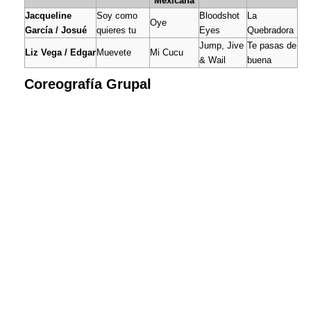
Mexicana
Jacqueline
Soy como
Bloodshot
La
Oye
García / Josué
quieres tu
Eyes
Quebradora
Jump, Jive
Te pasas de
Liz Vega / Edgar
Muevete
Mi Cucu
& Wail
buena
Coreografía Grupal