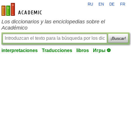
RU
EN
DE
FR
es-academic.com
Los diccionarios y las enciclopedias sobre el
Académico
¡Buscar!
interpretaciones
Traducciones
libros
Игры ⚽