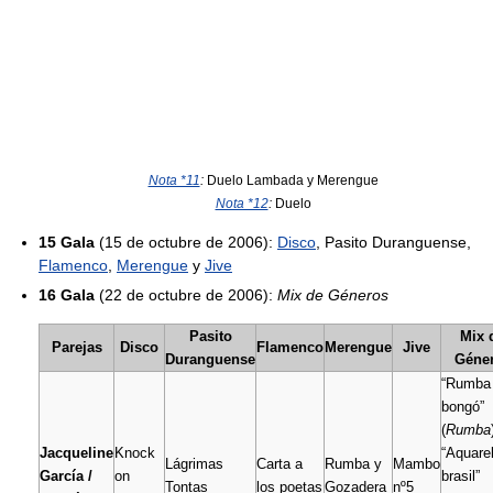
Nota *11
:
Duelo Lambada y Merengue
Nota *12
:
Duelo
15 Gala
(15 de octubre de 2006):
Disco
, Pasito Duranguense,
Flamenco
,
Merengue
y
Jive
16 Gala
(22 de octubre de 2006):
Mix de Géneros
Pasito
Mix 
Parejas
Disco
Flamenco
Merengue
Jive
Duranguense
Géne
“Rumba 
bongó”
(
Rumba
Jacqueline
Knock
“Aquare
Lágrimas
Carta a
Rumba y
Mambo
García /
on
brasil”
Tontas
los poetas
Gozadera
nº5