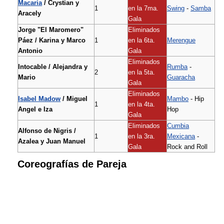
Macaria
/ Crystian y
1
en la 7ma.
Swing
-
Samba
Aracely
Gala
Jorge "El Maromero"
Eliminados
Páez / Karina y Marco
1
en la 6ta.
Merengue
Antonio
Gala
Eliminados
Intocable / Alejandra y
Rumba
-
2
en la 5ta.
Mario
Guaracha
Gala
Eliminados
Isabel Madow
/ Miguel
Mambo
- Hip
1
en la 4ta.
Angel e Iza
Hop
Gala
Eliminados
Cumbia
Alfonso de Nigris /
1
en la 3ra.
Mexicana
-
Azalea y Juan Manuel
Gala
Rock and Roll
Coreografías de Pareja