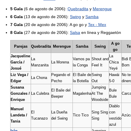
5 Gala
(6 de agosto de 2006):
Quebradita
y
Merengue
6 Gala
(13 de agosto de 2006):
Swing
y
Samba
7 Gala
(20 de agosto de 2006): A go go y
Tex - Mex
8 Gala
(27 de agosto de 2006):
Salsa
en línea y Reggaetón
A go
Parejas
Quebradita
Merengue
Samba
Swing
Te
go
Jacqueline
La
La
Vamos pa
Shout and
Bidi 
García /
La Morena
Chica
Manzanita
la Conga
Feel It
Bom
Josué
Yeyé
Liz Vega /
Pegando el
El Baile de
Swing
Hawái
No t
La Chona
Edgar
Pecho
la Botella
Out
5-0
diner
Susana
Jumping
El Baile del
Bule
Gonzales /
La Culebra
Magalenha
At The
Carc
Beeper
Bule
Enrique
Woodside
Diablo
Manuel
El
La Dueña
Sing Sing
con
Landeta /
Tico Tico
Azúc
Tucanazo
del Swing
Sing
vestido
Tania
azul
Irán
Jumping