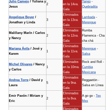
Julio Camejo
/ Yuliana y
Tango
-
2
en la 14va.
Jesus
Quebradita
Gala
Eliminados
Angelique Boyer
/
Lambada
-
3
en la 13va.
Jonathan y Linda
Merengue
Gala
Eliminados
Rumba
Malillany Marín / Carlos
2
en la 12va.
Flamenca - Cha
y Nancy
Gala
cha chá
Eliminados
Mariana Ávila
/ José y
Merengue
-
1
en la 11va.
Karem
Salsa
Gala
Eliminados
Rock and Roll -
Michel Olivares
/ Nancy
1
en la 10ma.
Cumbia
y Carlos
Gala
Mexicana
Eliminados
Andrea Torre
/ David y
Reggaetón -
5
en la 9na.
Laura
Salsa en Línea
Gala
Eliminados
Emir Pavón / Miriam y
A go go -
Tex
2
en la 8va.
Eric
Mex
Gala
Eliminados