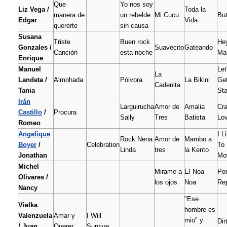
Que
Yo nos soy
Liz Vega /
Toda la
manera de
un rebelde
Mi Cucu
But
Edgar
Vida
quererte
sin causa
Susana
Triste
Buen rock
He
Gonzales /
Suavecito
Gateando
Canción
esta noche
Ma
Enrique
Manuel
Let
La
Landeta /
Almohada
Pólvora
La Bikini
Get
Cadenita
Tania
Sta
Irán
Larguirucha
Amor de
Amalia
Cra
Castillo
/
Procura
Sally
Tres
Batista
Lo
Romeo
Angelique
I L
Rock Nena
Amor de
Mambo a
Boyer
/
Celebration
To
Linda
tres
la Kento
Jonathan
Mov
Michel
Mirame a
El Noa
Po
Olivares /
los ojos
Noa
Re
Nancy
"Ese
Vielka
hombre es
Valenzuela
Amar y
I Will
mio" y
Dir
/ Juan
Querer
Survive