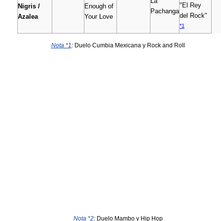
La
"El Rey
Nigris /
Enough of
Pachanga
del Rock"
Azalea
Your Love
*1
Nota *1
:
Duelo Cumbia Mexicana y Rock and Roll
Nota *2
:
Duelo Mambo y Hip Hop