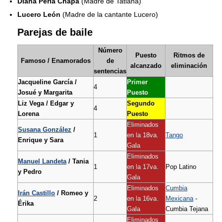
Diana Perla Chapa
(Madre de Tatiana)
Lucero León
(Madre de la cantante Lucero)
Parejas de baile
Número
Puesto
Ritmos de
Famoso / Enamorados
de
alcanzado
eliminación
sentencias
Jacqueline García /
Primer
4
Josué y Margarita
Puesto
Liz Vega / Edgar y
Segundo
4
Lorena
Puesto
Eliminados
Susana González
/
1
en la 18va.
Tango
Enrique y Sara
Gala
Eliminados
Manuel Landeta
/ Tania
1
en la 17va.
Pop Latino
y Pedro
Gala
Eliminados
Cumbia
Irán Castillo
/ Romeo y
2
en la 16va.
Mexicana
-
Érika
Gala
Cumbia Tejana
Eliminados