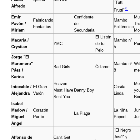
"Tutti
Alfredo
*1
Frutti"
Emir
Confidente
Mu
Fabricando
Mambo
Pavón /
de
Th
Fantasías
Politécnico
Miriam
Secundaria
Mo
El Listón
Macaria /
Mambo nº
YMC
de tu
Pu
Crystian
5
Pelo
Jorge "El
Maromero"
Mambo nº
Wit
Bad Girls
Ódiame
Páez /
8
me
Karina
Heaven
Mo
Intocable /
El Gran
Cosita
Must Have
Danny Boy
you
Alejandra
Varón
Linda
Sent You
Bo
Isabel
Madow /
Corazón
La Niña
Ju
La Plaga
Miguel
Partío
Popoof
Ju
Angel
"El Negro
José" y
Alfonso de
Can't Get