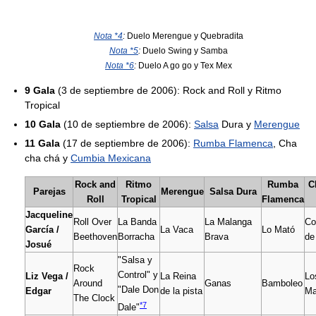
Nota *4
:
Duelo Merengue y Quebradita
Nota *5
:
Duelo Swing y Samba
Nota *6
:
Duelo A go go y Tex Mex
9 Gala
(3 de septiembre de 2006): Rock and Roll y Ritmo
Tropical
10 Gala
(10 de septiembre de 2006):
Salsa
Dura y
Merengue
11 Gala
(17 de septiembre de 2006):
Rumba Flamenca
, Cha
cha chá y
Cumbia Mexicana
Rock and
Ritmo
Rumba
C
Parejas
Merengue
Salsa Dura
Roll
Tropical
Flamenca
Jacqueline
Roll Over
La Banda
La Malanga
Co
García /
La Vaca
Lo Mató
Beethoven
Borracha
Brava
de
Josué
"Salsa y
Rock
Control" y
Liz Vega /
La Reina
Lo
Around
Ganas
Bamboleo
"Dale Don
Edgar
de la pista
Ma
The Clock
*7
Dale"