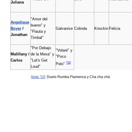
Juliana
"Amor del
Angelique
bueno" y
Boyer
/
Galvanize
Colinda
Knockin
Felicia
"Flauta y
Jonathan
Timbal"
"Por Debajo
"Volaré" y
Malillany /
de la Mesa" y
"Poco
Carlos
"Let's Get
*10
Pelo"
Loud"
Nota *10
:
Duelo Rumba Flamenca y Cha cha chá