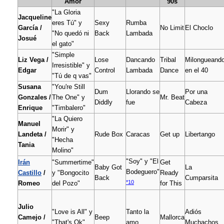
Amor
90s
"La Gloria
Jacqueline
eres Tú" y
Sexy
Rumba
García /
No Limit
El Choclo
"No quedó ni
Back
Lambada
Josué
el gato"
"Simple
Liz Vega /
Lose
Dancando
Tribal
Milongueand
Irresistible" y
Edgar
Control
Lambada
Dance
en el 40
"Tú de q vas"
Susana
"You're Still
Dum
Llorando se
Por una
Gonzales /
The One" y
Mr. Beat
Diddly
fue
Cabeza
Enrique
"Timbalero"
"La Quiero
Manuel
Morir" y
Landeta /
Rude Box
Caracas
Get up
Libertango
"Hecha
Tania
Molino"
"Soy" y "El
Irán
"Summertime"
Get
Baby Got
La
Bodeguero"
Castillo
/
y "Bongocito
Ready
Back
Cumparsita
*10
Romeo
del Pozo"
for This
Julio
"Love is All" y
Tanto la
Adiós
Camejo /
Beep
Mallorca
"That's Ok"
amo
Muchachos