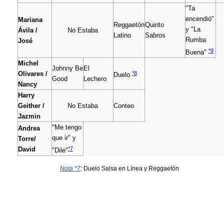
"Ta
encendió"
Mariana
Reggaetón
Quinto
y "La
Ávila /
No Estaba
Latino
Sabros
Rumba
José
*9
Buena"
Michel
Johnny Be
El
*8
Olivares /
Duelo
Good
Lechero
Nancy
Harry
Geither /
No Estaba
Conteo
Jazmin
"Me tengo
Andrea
que ir" y
Torre/
*7
David
"Dile"
Nota *7
:
Duelo Salsa en Línea y Reggaetón