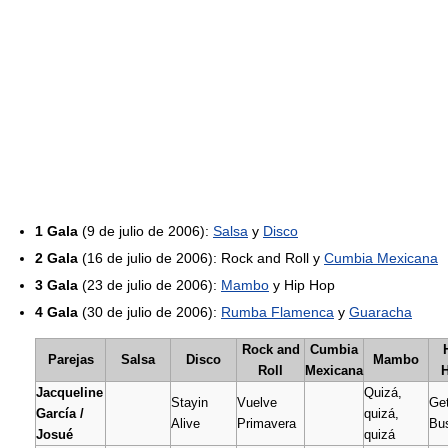
1 Gala
(9 de julio de 2006):
Salsa
y
Disco
2 Gala
(16 de julio de 2006): Rock and Roll y
Cumbia Mexicana
3 Gala
(23 de julio de 2006):
Mambo
y Hip Hop
4 Gala
(30 de julio de 2006):
Rumba Flamenca
y
Guaracha
Rock and
Cumbia
Parejas
Salsa
Disco
Mambo
Roll
Mexicana
Jacqueline
Quizá,
Stayin
Vuelve
Ge
García /
quizá,
Alive
Primavera
Bu
Josué
quizá