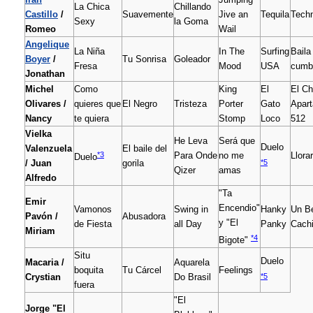
La Chica
Chillando
Castillo
/
Suavemente
Jive an
Tequila
Tech
Sexy
la Goma
Romeo
Wail
Angelique
La Niña
In The
Surfing
Baila
Boyer
/
Tu Sonrisa
Goleador
Fresa
Mood
USA
cumb
Jonathan
Michel
Como
King
El
El Ch
Olivares /
quieres que
El Negro
Tristeza
Porter
Gato
Apar
Nancy
te quiera
Stomp
Loco
512
Vielka
He Leva
Será que
Duelo
Valenzuela
El baile del
*3
Para Onde
no me
Llora
Duelo
*5
/ Juan
gorila
Qizer
amas
Alfredo
"Ta
Emir
Encendio"
Vamonos
Swing in
Hanky
Un Be
Pavón /
Abusadora
y "El
de Fiesta
all Day
Panky
Cachi
Miriam
*4
Bigote"
Situ
Duelo
Macaria /
Aquarela
boquita
Tu Cárcel
Feelings
*5
Crystian
Do Brasil
fuera
"El
Jorge "El