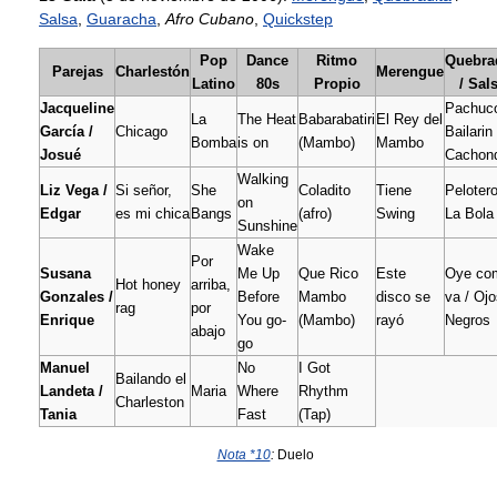
Salsa
,
Guaracha
,
Afro Cubano
,
Quickstep
Pop
Dance
Ritmo
Quebra
Parejas
Charlestón
Merengue
Latino
80s
Propio
/ Sal
Jacqueline
Pachuc
La
The Heat
Babarabatiri
El Rey del
García /
Chicago
Bailarin 
Bomba
is on
(Mambo)
Mambo
Josué
Cachon
Walking
Liz Vega /
Si señor,
She
Coladito
Tiene
Pelotero
on
Edgar
es mi chica
Bangs
(afro)
Swing
La Bola
Sunshine
Wake
Por
Susana
Me Up
Que Rico
Este
Oye co
Hot honey
arriba,
Gonzales /
Before
Mambo
disco se
va / Oj
rag
por
Enrique
You go-
(Mambo)
rayó
Negros
abajo
go
Manuel
No
I Got
Bailando el
Landeta /
Maria
Where
Rhythm
Charleston
Tania
Fast
(Tap)
Nota *10
:
Duelo