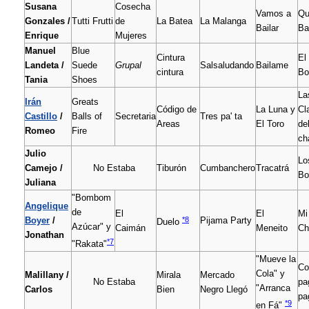
Susana
Cosecha
Vamos a
Qu
Gonzales /
Tutti Frutti
de
La Batea
La Malanga
Bailar
Ba
Enrique
Mujeres
Manuel
Blue
Cintura
El
Landeta /
Suede
Grupal
Salsaludando
Bailame
cintura
Bo
Tania
Shoes
La
Irán
Greats
Código de
La Luna y
Cl
Castillo
/
Balls of
Secretaria
Tres pa' ta
Areas
El Toro
de
Romeo
Fire
ch
Julio
Lo
Camejo /
No Estaba
Tiburón
Cumbanchero
Tracatrá
Bo
Juliana
"Bombom
Angelique
de
El
El
Mi
*8
Boyer
/
Pijama Party
Duelo
Azúcar" y
Caimán
Meneito
Ch
Jonathan
*7
"Rakata"
"Mueve la
Co
Cola" y
Malillany /
Mirala
Mercado
No Estaba
pa
"Arranca
Carlos
Bien
Negro Llegó
pa
*9
en Fá"