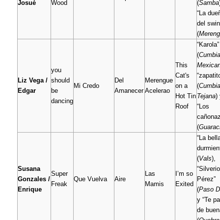
Josué
Wood
(
Samba
“La due
del swin
(
Mereng
“Karola”
(
Cumbi
This
Mexica
you
Cat's
“zapatit
Liz Vega /
should
Del
Merengue
Mi Credo
on a
(
Cumbi
Edgar
be
Amanecer
Acelerao
Hot Tin
Tejana
)
dancing
Roof
“Los
cañonaz
(
Guarac
“La bell
durmien
(
Vals
),
Susana
“Silverio
Super
Las
I’m so
Gonzales /
Que Vuelva
Aire
Pérez”
Freak
Mamis
Exited
Enrique
(
Paso D
y “Te p
de buen