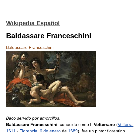
Wikipedia Español
Baldassare Franceschini
Baldassare Franceschini
Baco servido por amorcillos
.
Baldassare Franceschini
, conocido como
Il Volterrano
(
Volterra
,
1611
-
Florencia
,
6 de enero
de
1689
), fue un pintor florentino