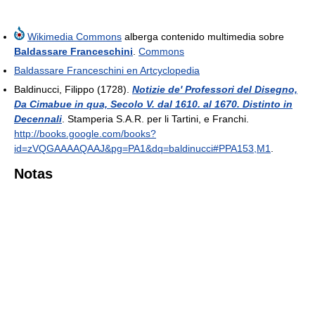
Wikimedia Commons
alberga contenido multimedia sobre
Baldassare Franceschini
.
Commons
Baldassare Franceschini en Artcyclopedia
Baldinucci, Filippo (1728).
Notizie de' Professori del Disegno,
Da Cimabue in qua, Secolo V. dal 1610. al 1670. Distinto in
Decennali
. Stamperia S.A.R. per li Tartini, e Franchi
.
http://books.google.com/books?
id=zVQGAAAAQAAJ&pg=PA1&dq=baldinucci#PPA153,M1
.
Notas