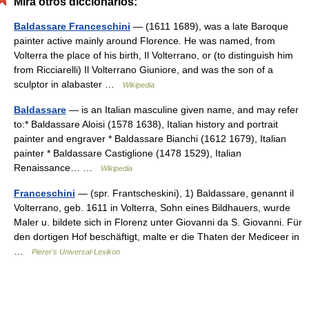
Mira otros diccionarios:
Baldassare Franceschini
— (1611 1689), was a late Baroque
painter active mainly around Florence. He was named, from
Volterra the place of his birth, Il Volterrano, or (to distinguish him
from Ricciarelli) Il Volterrano Giuniore, and was the son of a
sculptor in alabaster …
Wikipedia
Baldassare
— is an Italian masculine given name, and may refer
to:* Baldassare Aloisi (1578 1638), Italian history and portrait
painter and engraver * Baldassare Bianchi (1612 1679), Italian
painter * Baldassare Castiglione (1478 1529), Italian
Renaissance… …
Wikipedia
Franceschini
— (spr. Frantscheskini), 1) Baldassare, genannt il
Volterrano, geb. 1611 in Volterra, Sohn eines Bildhauers, wurde
Maler u. bildete sich in Florenz unter Giovanni da S. Giovanni. Für
den dortigen Hof beschäftigt, malte er die Thaten der Mediceer in
…
Pierer's Universal-Lexikon