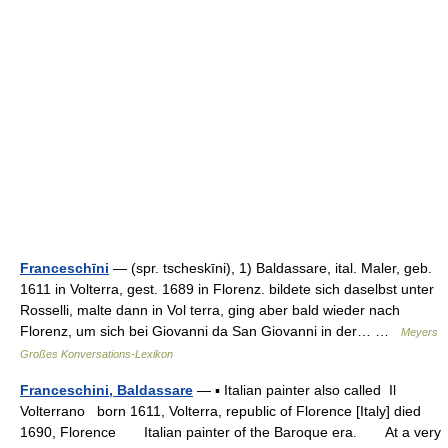
Franceschīni
— (spr. tscheskīni), 1) Baldassare, ital. Maler, geb.
1611 in Volterra, gest. 1689 in Florenz. bildete sich daselbst unter
Rosselli, malte dann in Vol terra, ging aber bald wieder nach
Florenz, um sich bei Giovanni da San Giovanni in der… …
Meyers
Großes Konversations-Lexikon
Franceschini, Baldassare
— ▪ Italian painter also called Il
Volterrano born 1611, Volterra, republic of Florence [Italy] died
1690, Florence Italian painter of the Baroque era. At a very