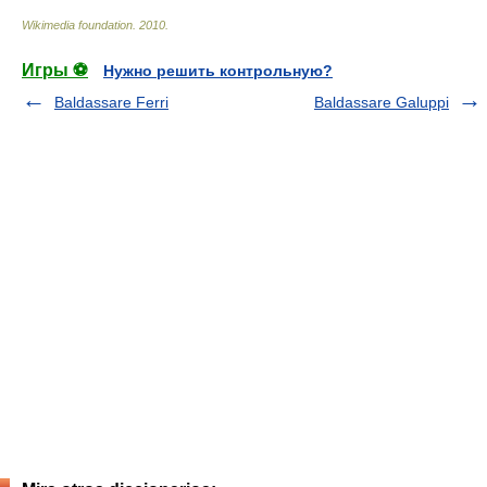
Wikimedia foundation
.
2010
.
Игры ⚽
Нужно решить контрольную?
Baldassare Ferri
Baldassare Galuppi