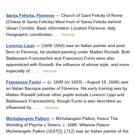
Santa Felicita, Florence
— Church of Saint Felicity of Rome
(Chiesa di Santa Felicita) West front of Santa Felicita behind
Vasari Corridor. Basic information Location Florence, Italy
Geographic coordinates …
Wikipedia
Lorenzo Lippi
— (1606 1664) was an Italian painter and poet.
Born in Florence, he studied painting under Matteo Rosselli. Both
Baldassare Franceschini and Francesco Furini were also
apprenticed with Rosselli. the influence of whose style, and more
especially of… …
Wikipedia
Francesco Furini
— (c. 1600 (or 1603) – August 19, 1646) was
an Italian Baroque painter of Florence. His early training was by
Matteo Rosselli (whose other pupils include Lorenzo Lippi and
Baldassare Franceschini), though Furini is also described as
influenced by… …
Wikipedia
Michelangelo Palloni
— Michelangelo Palloni, fresco The
Wedding of Psyche s Sisters, c. 1688, Wilanów Palace.
Michelangelo Palloni (1637[1] 1712) was an Italian painter of the