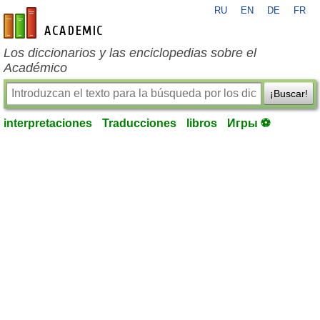
RU
EN
DE
FR
es-academic.com
Los diccionarios y las enciclopedias sobre el
Académico
¡Buscar!
interpretaciones
Traducciones
libros
Игры ⚽