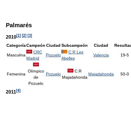
Palmarés
[
1
]
[
2
]
[
3
]
2010
Categoría
Campeón
Ciudad
Subcampeón
Ciudad
Resulta
CRC
C.R Les
Masculina
Pozuelo
Valencia
19-5
Madrid
Abelles
Olímpico
C.R
Femenina
Pozuelo
Majadahonda
50-0
de
Majadahonda
Pozuelo
[
4
]
2011