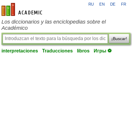
RU
EN
DE
FR
es-academic.com
Los diccionarios y las enciclopedias sobre el
Académico
¡Buscar!
interpretaciones
Traducciones
libros
Игры ⚽