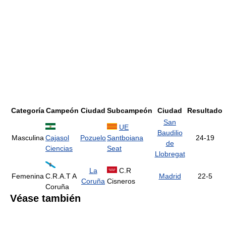
Categoría
Campeón
Ciudad
Subcampeón
Ciudad
Resultado
San
UE
Baudilio
Masculina
Cajasol
Pozuelo
Santboiana
24-19
de
Ciencias
Seat
Llobregat
La
C.R
Femenina
C.R.A.T A
Madrid
22-5
Coruña
Cisneros
Coruña
Véase también