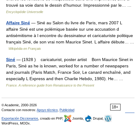
trouvé sa voie dans le dessin d’humour. Impressionné par le… …
Encyclopédie Universelle
Affaire Siné
— Siné au Salon du livre de Paris, mars 2007 L
affaire Siné est une polémique basée sur une accusation d
antisémitisme à l encontre du dessinateur et caricaturiste politique
français Siné, de son vrai nom Maurice Sinet. L affaire débute… …
Wikipédia en Français
Siné
— (1928 ) caricaturist, poster artist Born Maurice Sinet in
Paris, Siné as he is known, worked for a number of newspapers
and journals (Paris Match, France Soir, Le canard enchaîné, and
especially L Express and then Charlie Hebdo, 1980). He… …
France. A reference guide from Renaissance to the Present
© Academic, 2000-2026
18+
Contacte con nosotros:
Apoyo técnico
,
Publicidad
Exportación Diccionarios
, creado en PHP,
Joomla,
Drupal,
WordPress, MODx.