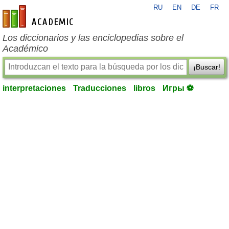
RU
EN
DE
FR
es-academic.com
Los diccionarios y las enciclopedias sobre el
Académico
¡Buscar!
interpretaciones
Traducciones
libros
Игры ⚽