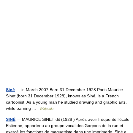
Siné
— in March 2007 Born 31 December 1928 Paris Maurice
Sinet (born 31 December 1928), known as Siné, is a French
cartoonist. As a young man he studied drawing and graphic arts,
while earning …
Wikipedia
SINÉ
— MAURICE SINET dit (1928 ) Après avoir fréquenté l’école
Estienne, appartenu au groupe vocal des Garçons de la rue et
exercé les fonctions de maquettiste dans une imprimerie, Siné a