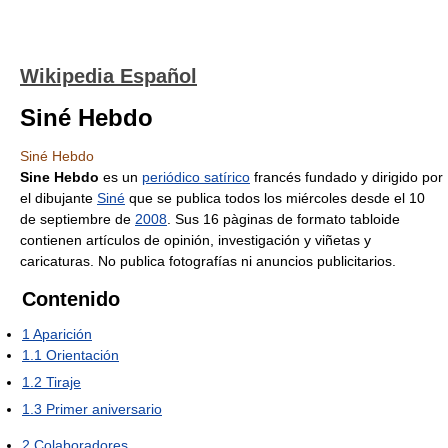
Wikipedia Español
Siné Hebdo
Siné Hebdo
Sine Hebdo
es un
periódico satírico
francés fundado y dirigido por
el dibujante
Siné
que se publica todos los miércoles desde el 10
de septiembre de
2008
. Sus 16 pàginas de formato tabloide
contienen artículos de opinión, investigación y viñetas y
caricaturas. No publica fotografías ni anuncios publicitarios.
Contenido
1
Aparición
1.1
Orientación
1.2
Tiraje
1.3
Primer aniversario
2
Colaboradores