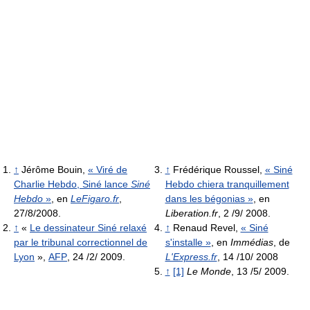
↑
Jérôme Bouin,
« Viré de
↑
Frédérique Roussel,
« Siné
Charlie Hebdo, Siné lance
Siné
Hebdo chiera tranquillement
Hebdo
»
, en
LeFigaro.fr
,
dans les bégonias »
, en
27/8/2008.
Liberation.fr
, 2 /9/ 2008.
↑
«
Le dessinateur Siné relaxé
↑
Renaud Revel,
« Siné
par le tribunal correctionnel de
s'installe »
, en
Immédias
, de
Lyon
»,
AFP
, 24 /2/ 2009.
L'Express.fr
, 14 /10/ 2008
↑
[1]
Le Monde
, 13 /5/ 2009.