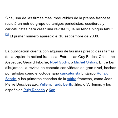
Siné, una de las firmas más irreductibles de la prensa francesa,
reclutó un nutrido grupo de amigos periodistas, escritores y
caricaturistas para crear una revista "Que no tenga ningún tabú".
[
3
]
El primer número apareció el 10 septiembre de 2008.
La publicación cuenta con algunas de las más prestigiosas firmas
de la izquierda radical francesa. Entre ellas Guy Bedos, Cristophe
Alévêque, Gerard Filoche,
Noël Godin
, o
Michel Onfray
. Entre los
dibujantes, la revista ha contado con viñetas de gran nivel, hechas
por artistas como el octogenario
caricaturista
británico
Ronald
Searle
, y las primeras espadas de la
sátira
francesa, como Jean
Pierre Desclozeaux,
Willem
,
Tardi
,
Berth
, Jiho, o Vuillemin, y los
españoles
Puig Rosado
y
Kap
.