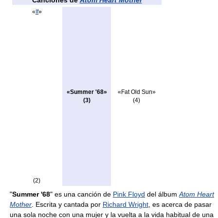
Canciones de
Atom Heart Mother
«
If
»
«Summer '68»
«Fat Old Sun»
(3)
(4)
(2)
"
Summer '68
" es una canción de
Pink Floyd
del álbum
Atom Heart
Mother
. Escrita y cantada por
Richard Wright
, es acerca de pasar
una sola noche con una mujer y la vuelta a la vida habitual de una