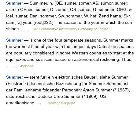
Summer
— Sum mer, n. [OE. sumer, somer, AS. sumor, sumer;
akin to OFries. sumur, D. zomer, OS. sumar, G. sommer, OHG. &
Icel. sumar, Dan. sommer, Sw. sommar, W. haf, Zend hama, Skr.
sam[=a] year. [root]292.] The season of the year in which the sun
shines… …
The Collaborative International Dictionary of English
Summer
— is one of the four temperate seasons. Summer marks
the warmest time of year with the longest days.DatesThe seasons
are popularly considered in some Western countries to start at the
equinoxes and solstices, based on astronomical reckoning. Thus,
… …
Wikipedia
Summer
— steht für: ein elektronisches Bauteil, siehe Summer
(Elektronik) die englische Bezeichnung für Sommer Summer ist
der Familienname folgender Personen: Anton Summer (* 1967),
österreichischer Judoka Cree Summer (* 1969), US
amerikanische… …
Deutsch Wikipedia