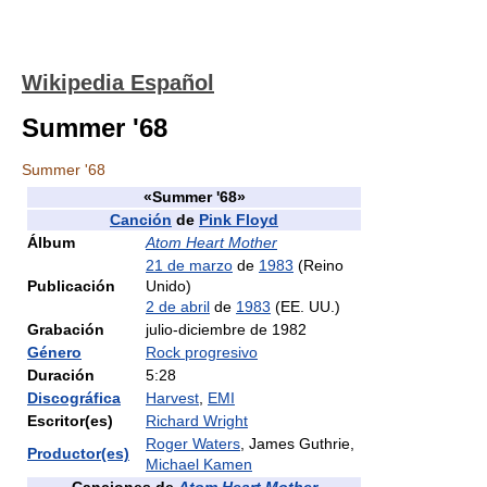
Wikipedia Español
Summer '68
Summer '68
«Summer '68»
Canción
de
Pink Floyd
Álbum
Atom Heart Mother
21 de marzo
de
1983
(Reino
Publicación
Unido)
2 de abril
de
1983
(EE. UU.)
Grabación
julio-diciembre de 1982
Género
Rock progresivo
Duración
5:28
Discográfica
Harvest
,
EMI
Escritor(es)
Richard Wright
Roger Waters
, James Guthrie,
Productor(es)
Michael Kamen