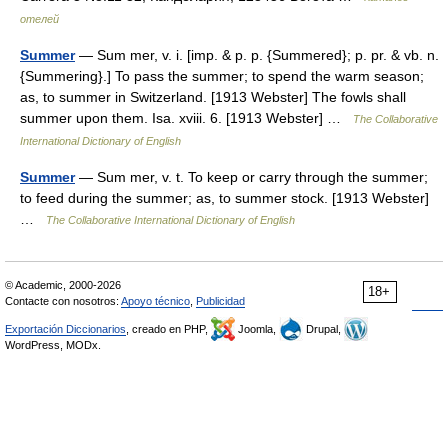
отелей
Summer
— Sum mer, v. i. [imp. & p. p. {Summered}; p. pr. & vb. n.
{Summering}.] To pass the summer; to spend the warm season;
as, to summer in Switzerland. [1913 Webster] The fowls shall
summer upon them. Isa. xviii. 6. [1913 Webster] …
The Collaborative
International Dictionary of English
Summer
— Sum mer, v. t. To keep or carry through the summer;
to feed during the summer; as, to summer stock. [1913 Webster]
…
The Collaborative International Dictionary of English
© Academic, 2000-2026
18+
Contacte con nosotros:
Apoyo técnico
,
Publicidad
Exportación Diccionarios
, creado en PHP,
Joomla,
Drupal,
WordPress, MODx.