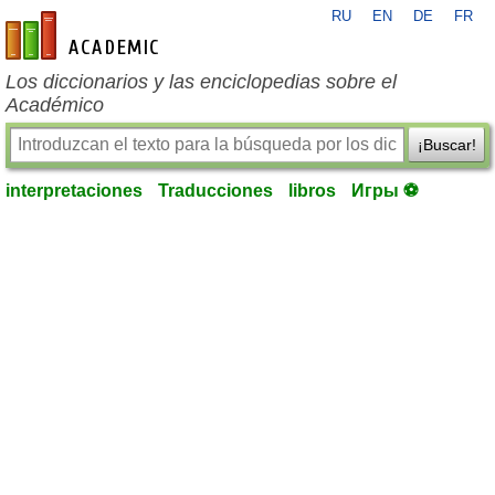
RU
EN
DE
FR
es-academic.com
Los diccionarios y las enciclopedias sobre el
Académico
¡Buscar!
interpretaciones
Traducciones
libros
Игры ⚽