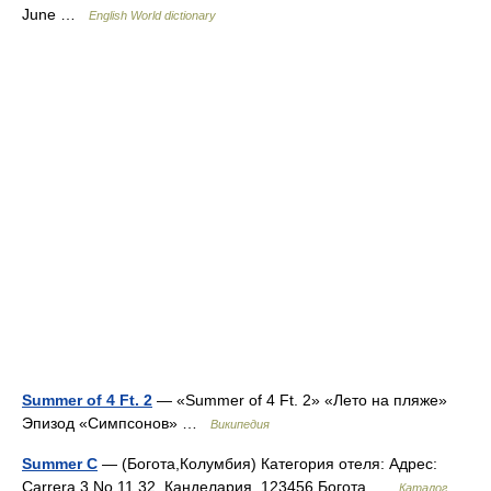
June …
English World dictionary
Summer of 4 Ft. 2
— «Summer of 4 Ft. 2» «Лето на пляже»
Эпизод «Симпсонов» …
Википедия
Summer C
— (Богота,Колумбия) Категория отеля: Адрес:
Carrera 3 No.11 32, Канделария, 123456 Богота …
Каталог