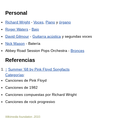
Personal
Richard Wright
-
Voces
,
Piano
y
órgano
Roger Waters
-
Bajo
David Gilmour
-
Guitarra acústica
y segundas voces
Nick Mason
- Batería
Abbey Road Session Pops Orchestra -
Bronces
Referencias
↑
Summer '68 by Pink Floyd Songfacts
Categorías
:
Canciones de Pink Floyd
Canciones de 1982
Canciones compuestas por Richard Wright
Canciones de rock progresivo
Wikimedia foundation
.
2010
.