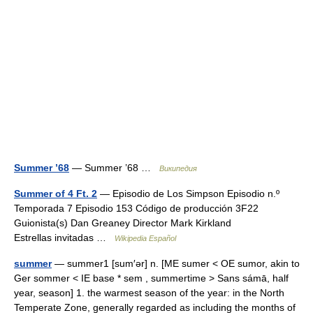
Summer ’68
— Summer ’68 …
Википедия
Summer of 4 Ft. 2
— Episodio de Los Simpson Episodio n.º
Temporada 7 Episodio 153 Código de producción 3F22
Guionista(s) Dan Greaney Director Mark Kirkland
Estrellas invitadas …
Wikipedia Español
summer
— summer1 [sum′ər] n. [ME sumer < OE sumor, akin to
Ger sommer < IE base * sem , summertime > Sans sámā, half
year, season] 1. the warmest season of the year: in the North
Temperate Zone, generally regarded as including the months of