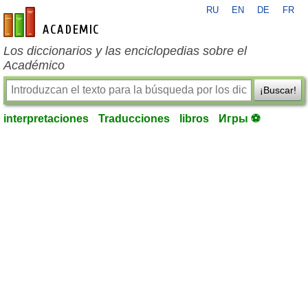
RU
EN
DE
FR
es-academic.com
Los diccionarios y las enciclopedias sobre el
Académico
¡Buscar!
interpretaciones
Traducciones
libros
Игры ⚽