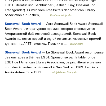
LGBT Literatur und Sachbücher (Lesbian, Gay, Bisexual und
Transgender). Er wird vom Arbeitskreis der American Library
Association für Lesben,… …
Deutsch Wikipedia
Stonewall Book Award
— Лого Stonewall Book Award Stonewall
Book Award литературная премия, которая спонсируется
Американской библиотечной ассоциацией. Stonewall Book
Awards является первой и одной из самых известных премий
для книг на ЛГБТ тематику. Премии п …
Википедия
Stonewall Book Award
— Le Stonewall Book Award récompense
des ouvrages à thèmes LGBT. Sponsorisé par la table ronde
LGBT de l American Library Association, ce prix littéraire tire son
nom des émeutes de Stonewall à New York en 1969. Lauréats
Année Auteur Titre 1971… …
Wikipédia en Français