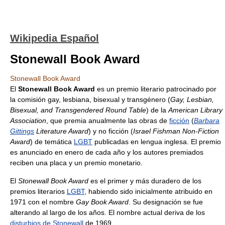
Wikipedia Español
Stonewall Book Award
Stonewall Book Award
El
Stonewall Book Award
es un premio literario patrocinado por
la comisión gay, lesbiana, bisexual y transgénero (
Gay, Lesbian,
Bisexual, and Transgendered Round Table
) de la
American Library
Association
, que premia anualmente las obras de
ficción
(
Barbara
Gittings
Literature Award
) y no ficción (
Israel Fishman Non-Fiction
Award
) de temática
LGBT
publicadas en lengua inglesa. El premio
es anunciado en enero de cada año y los autores premiados
reciben una placa y un premio monetario.
El
Stonewall Book Award
es el primer y más duradero de los
premios literarios
LGBT
, habiendo sido inicialmente atribuido en
1971 con el nombre
Gay Book Award
. Su designación se fue
alterando al largo de los años. El nombre actual deriva de los
disturbios de Stonewall
de 1969.