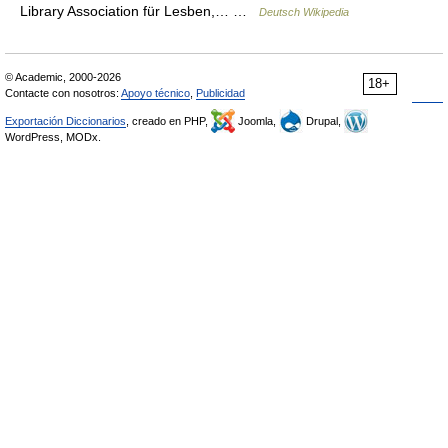
Library Association für Lesben,… …
Deutsch Wikipedia
© Academic, 2000-2026
18+
Contacte con nosotros:
Apoyo técnico
,
Publicidad
Exportación Diccionarios
, creado en PHP,
Joomla,
Drupal,
WordPress, MODx.