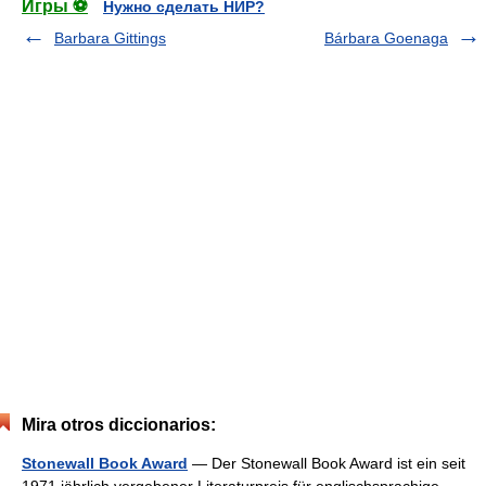
Игры ⚽
Нужно сделать НИР?
Barbara Gittings
Bárbara Goenaga
Mira otros diccionarios:
Stonewall Book Award
— Der Stonewall Book Award ist ein seit
1971 jährlich vergebener Literaturpreis für englischsprachige