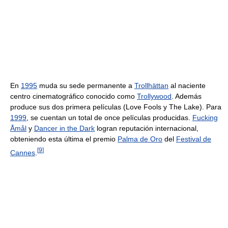
En
1995
muda su sede permanente a
Trollhättan
al naciente
centro cinematográfico conocido como
Trollywood
. Además
produce sus dos primera películas (Love Fools y The Lake). Para
1999
, se cuentan un total de once películas producidas.
Fucking
Åmål
y
Dancer in the Dark
logran reputación internacional,
obteniendo esta última el premio
Palma de Oro
del
Festival de
[
9
]
Cannes
.