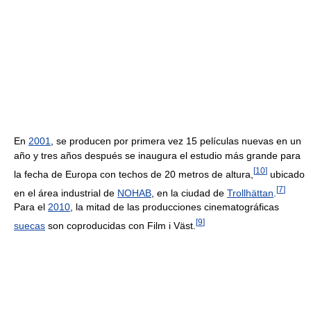
En
2001
, se producen por primera vez 15 películas nuevas en un
año y tres años después se inaugura el estudio más grande para
[
10
]
la fecha de Europa con techos de 20 metros de altura,
ubicado
[
7
]
en el área industrial de
NOHAB
, en la ciudad de
Trollhättan
.
Para el
2010
, la mitad de las producciones cinematográficas
[
9
]
suecas
son coproducidas con Film i Väst.