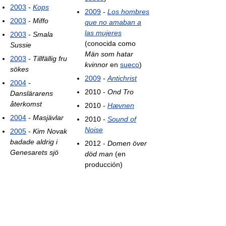
2003
-
Kops
2009
-
Los hombres
2003
-
Miffo
que no amaban a
las mujeres
2003
-
Smala
(conocida como
Sussie
Män som hatar
2003
-
Tillfällig fru
kvinnor
en
sueco
)
sökes
2009
-
Antichrist
2004
-
2010 -
Ond Tro
Danslärarens
återkomst
2010 -
Hævnen
2004
-
Masjävlar
2010 -
Sound of
Noise
2005
-
Kim Novak
badade aldrig i
2012 -
Domen över
Genesarets sjö
död man
(en
producción)