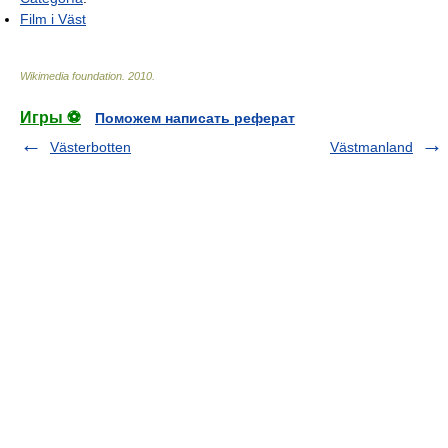
Film i Väst
Wikimedia foundation
.
2010
.
Игры ⚽
Поможем написать реферат
Västerbotten
Västmanland