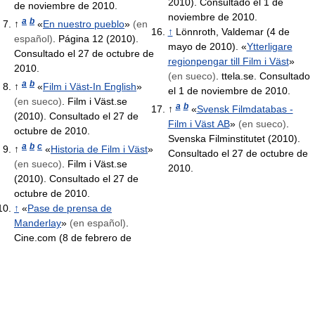
2010). Consultado el 1 de
de noviembre de 2010.
noviembre de 2010.
a
b
↑
«
En nuestro pueblo
»
(en
↑
Lönnroth, Valdemar (4 de
español)
. Página 12 (2010).
mayo de 2010). «
Ytterligare
Consultado el 27 de octubre de
regionpengar till Film i Väst
»
2010.
(en sueco)
. ttela.se. Consultado
a
b
↑
«
Film i Väst-In English
»
el 1 de noviembre de 2010.
(en sueco)
. Film i Väst.se
a
b
↑
«
Svensk Filmdatabas -
(2010). Consultado el 27 de
Film i Väst AB
»
(en sueco)
.
octubre de 2010.
Svenska Filminstitutet (2010).
a
b
c
↑
«
Historia de Film i Väst
»
Consultado el 27 de octubre de
(en sueco)
. Film i Väst.se
2010.
(2010). Consultado el 27 de
octubre de 2010.
↑
«
Pase de prensa de
Manderlay
»
(en español)
.
Cine.com (8 de febrero de