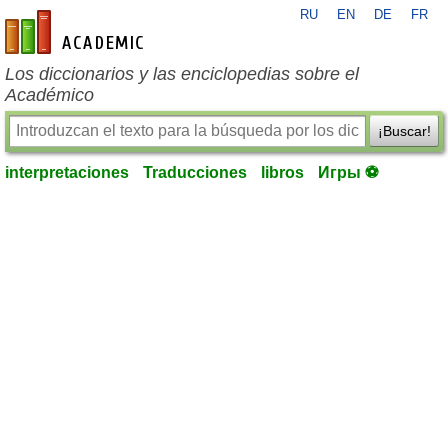
RU
EN
DE
FR
es-academic.com
Los diccionarios y las enciclopedias sobre el
Académico
¡Buscar!
interpretaciones
Traducciones
libros
Игры ⚽