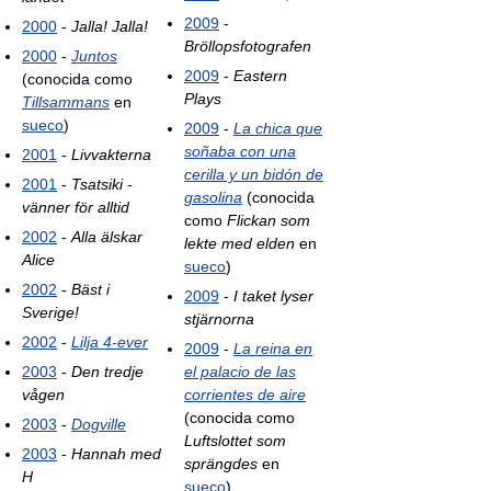
2009
-
2000
-
Jalla! Jalla!
Bröllopsfotografen
2000
-
Juntos
2009
-
Eastern
(conocida como
Plays
Tillsammans
en
sueco
)
2009
-
La chica que
soñaba con una
2001
-
Livvakterna
cerilla y un bidón de
2001
-
Tsatsiki -
gasolina
(conocida
vänner för alltid
como
Flickan som
2002
-
Alla älskar
lekte med elden
en
Alice
sueco
)
2002
-
Bäst i
2009
-
I taket lyser
Sverige!
stjärnorna
2002
-
Lilja 4-ever
2009
-
La reina en
2003
-
Den tredje
el palacio de las
vågen
corrientes de aire
(conocida como
2003
-
Dogville
Luftslottet som
2003
-
Hannah med
sprängdes
en
H
sueco
)