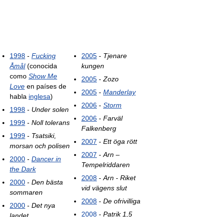
1998
-
Fucking
2005
-
Tjenare
Åmål
(conocida
kungen
como
Show Me
2005
-
Zozo
Love
en países de
2005
-
Manderlay
habla
inglesa
)
2006
-
Storm
1998
-
Under solen
2006
-
Farväl
1999
-
Noll tolerans
Falkenberg
1999
-
Tsatsiki,
2007
-
Ett öga rött
morsan och polisen
2007
-
Arn –
2000
-
Dancer in
Tempelriddaren
the Dark
2008
-
Arn - Riket
2000
-
Den bästa
vid vägens slut
sommaren
2008
-
De ofrivilliga
2000
-
Det nya
2008
-
Patrik 1,5
landet