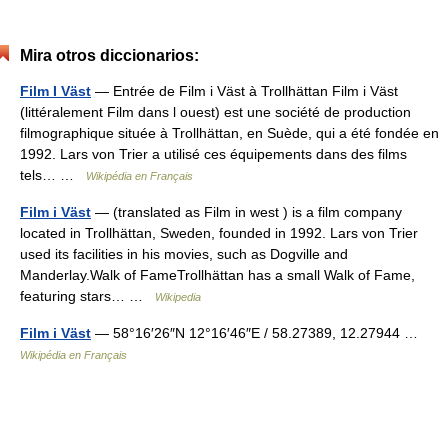
Mira otros diccionarios:
Film I Väst
— Entrée de Film i Väst à Trollhättan Film i Väst
(littéralement Film dans l ouest) est une société de production
filmographique située à Trollhättan, en Suède, qui a été fondée en
1992. Lars von Trier a utilisé ces équipements dans des films
tels… …
Wikipédia en Français
Film i Väst
— (translated as Film in west ) is a film company
located in Trollhättan, Sweden, founded in 1992. Lars von Trier
used its facilities in his movies, such as Dogville and
Manderlay.Walk of FameTrollhättan has a small Walk of Fame,
featuring stars… …
Wikipedia
Film i Väst
— 58°16′26″N 12°16′46″E / 58.27389, 12.27944 …
Wikipédia en Français