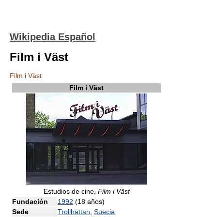
Wikipedia Español
Film i Väst
Film i Väst
Film i Väst
Estudios de cine,
Film i Väst
Fundación
1992
(18 años)
Sede
Trollhättan
,
Suecia