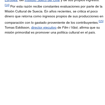
Europea
, del
Instituto Sueco del Cine
y de sus propios ingresos.
[
14
]
Por esta razón recibe constantes evaluaciones por parte de la
Misión Cultural de Suecia. En años recientes, se critica el poco
dinero que retorna como ingresos propios de sus producciones en
[
15
]
comparación con lo gastado proveniente de los contribuyentes.
Tomas Eskilsson,
director ejecutivo
de
Film i Väst
, afirma que su
misión primordial es promover una política cultural en el país.