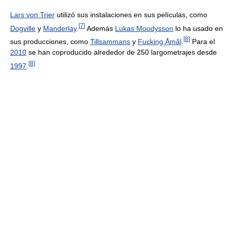
Lars von Trier
utilizó sus instalaciones en sus películas, como
[
7
]
Dogville
y
Manderlay
.
Además
Lukas Moodysson
lo ha usado en
[
8
]
sus producciones, como
Tillsammans
y
Fucking Åmål
.
Para el
2010
se han coproducido alrededor de 250 largometrajes desde
[
8
]
1997
.