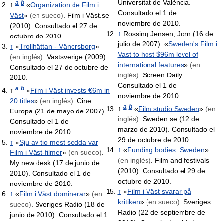
Universitat de València.
a
b
↑
«
Organization de Film i
Consultado el 1 de
Väst
»
(en sueco)
. Film i Väst.se
noviembre de 2010.
(2010). Consultado el 27 de
↑
Rossing Jensen, Jorn (16 de
octubre de 2010.
julio de 2007). «
Sweden's Film i
↑
«
Trollhättan - Vänersborg
»
Vast to host $96m level of
(en inglés)
. Vastsverige (2009).
international features
»
(en
Consultado el 27 de octubre de
inglés)
. Screen Daily.
2010.
Consultado el 1 de
a
b
↑
«
Film i Väst invests €6m in
noviembre de 2010.
20 titles
»
(en inglés)
. Cine
a
b
↑
«
Film studio Sweden
»
(en
Europa (21 de mayo de 2007).
inglés)
. Sweden.se (12 de
Consultado el 1 de
marzo de 2010). Consultado el
noviembre de 2010.
29 de octubre de 2010.
↑
«
Sju av tio mest sedda var
↑
«
Funding bodies: Sweden
»
Film i Väst-filmer
»
(en sueco)
.
(en inglés)
. Film and festivals
My new desk (17 de junio de
(2010). Consultado el 29 de
2010). Consultado el 1 de
octubre de 2010.
noviembre de 2010.
↑
«
Film i Väst svarar på
↑
«
Film i Väst dominerar
»
(en
kritiken
»
(en sueco)
. Sveriges
sueco)
. Sveriges Radio (18 de
Radio (22 de septiembre de
junio de 2010). Consultado el 1