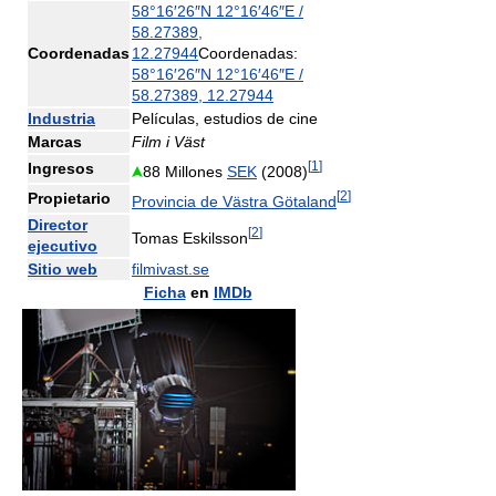
58°16′26″N
12°16′46″E
/
58.27389
,
Coordenadas
12.27944
Coordenadas:
58°16′26″N
12°16′46″E
/
58.27389
,
12.27944
Industria
Películas, estudios de cine
Marcas
Film i Väst
[
1
]
Ingresos
88 Millones
SEK
(2008)
[
2
]
Propietario
Provincia de Västra Götaland
Director
[
2
]
Tomas Eskilsson
ejecutivo
Sitio web
filmivast.se
Ficha
en
IMDb