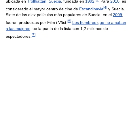
ubicada en
Trollhättan
,
Suecia
, fundada en
1992
.
Para
2010
, es
[
4
]
considerado el mayor centro de cine de
Escandinavia
y Suecia.
Siete de las diez películas más populares de Suecia, en el
2009
,
[
5
]
fueron producidas por Film i Väst.
Los hombres que no amaban
a las mujeres
fue la punta de la lista con 1,2 millones de
[
6
]
espectadores.