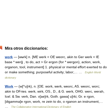
Mira otros diccionarios:
work
— [wʉrk] n. [ME werk < OE weorc, akin to Ger werk < IE
base * werĝ , to do, act > Gr ergon (for * wergon), action, work,
organon, tool, instrument] 1. physical or mental effort exerted to do
or make something; purposeful activity; labor;… …
English World
dictionary
Work
— (w[^u]rk), n. [OE. work, werk, weorc, AS. weorc, worc;
akin to OFries. werk, wirk, OS., D., & G. werk, OHG. werc, werah,
Icel. & Sw. verk, Dan. v[ae]rk, Goth. gawa[ u]rki, Gr. e rgon,
[digamma]e rgon, work, re zein to do, o rganon an instrument,…
…
The Collaborative International Dictionary of English