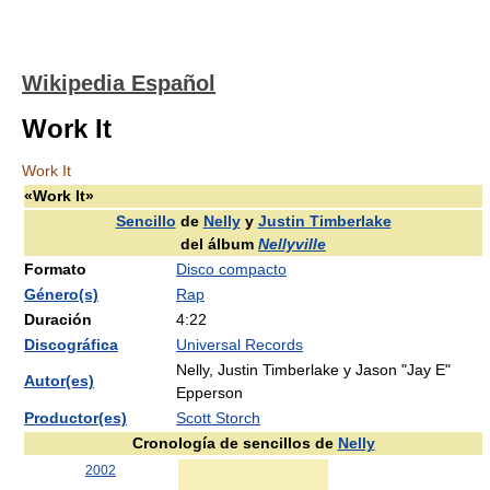
Wikipedia Español
Work It
Work It
«Work It»
Sencillo
de
Nelly
y
Justin Timberlake
del álbum
Nellyville
Formato
Disco compacto
Género(s)
Rap
Duración
4:22
Discográfica
Universal Records
Nelly, Justin Timberlake y Jason "Jay E"
Autor(es)
Epperson
Productor(es)
Scott Storch
Cronología de sencillos de
Nelly
2002