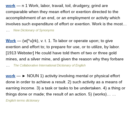
work
— n 1 Work, labor, travail, toil, drudgery, grind are
comparable when they mean effort or exertion directed to the
accomplishment of an end, or an employment or activity which
involves such expenditure of effort or exertion. Work is the most…
…
New Dictionary of Synonyms
Work
— (w[^u]rk), v. t. 1. To labor or operate upon; to give
exertion and effort to; to prepare for use, or to utilize, by labor.
[1913 Webster] He could have told them of two or three gold
mines, and a silver mine, and given the reason why they forbare
…
The Collaborative International Dictionary of English
work
— ► NOUN 1) activity involving mental or physical effort
done in order to achieve a result. 2) such activity as a means of
earning income. 3) a task or tasks to be undertaken. 4) a thing or
things done or made; the result of an action. 5) (works)… …
English terms dictionary