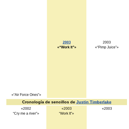
2003
2003
«“Work It”»
«“Pimp Juice”»
«“Air Force Ones”»
Cronología de sencillos de
Justin Timberlake
«2002
«2003
«2003
“Cry me a river”»
“Work It”»