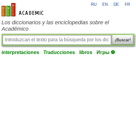
RU
EN
DE
FR
es-academic.com
Los diccionarios y las enciclopedias sobre el
Académico
¡Buscar!
interpretaciones
Traducciones
libros
Игры ⚽