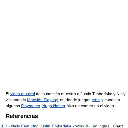
El
video musical
de la canción muestra a Justin Timberlake y Nelly
visitando la
Mansión Playboy
, en donde juegan
tenis
y conocen
algunas
Playmates
.
Hugh Hefner
hizo un cameo en el video.
Referencias
↑
«
Nelly Featuring Justin Timberlake - Work It
»
(en inglés)
. Chart