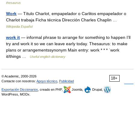
thesaurus
Work
— Título Charlot, empapelador o Carlitos empapelador o
Charlot trabaja Ficha técnica Dirección Charles Chaplin …
Wikipedia Español
work it
— informal phrase to arrange for something to happen I’ll
try and work it so we can leave early today. Thesaurus: to make
plans or arrangementssynonym Main entry: work * * * ˈwork
it/things …
Useful english dictionary
© Academic, 2000-2026
18+
Contacte con nosotros:
Apoyo técnico
,
Publicidad
Exportación Diccionarios
, creado en PHP,
Joomla,
Drupal,
WordPress, MODx.