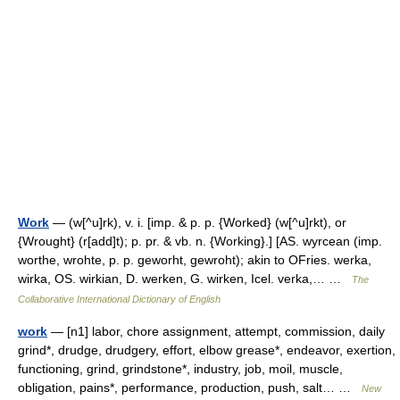
Work
— (w[^u]rk), v. i. [imp. & p. p. {Worked} (w[^u]rkt), or
{Wrought} (r[add]t); p. pr. & vb. n. {Working}.] [AS. wyrcean (imp.
worthe, wrohte, p. p. geworht, gewroht); akin to OFries. werka,
wirka, OS. wirkian, D. werken, G. wirken, Icel. verka,… …
The
Collaborative International Dictionary of English
work
— [n1] labor, chore assignment, attempt, commission, daily
grind*, drudge, drudgery, effort, elbow grease*, endeavor, exertion,
functioning, grind, grindstone*, industry, job, moil, muscle,
obligation, pains*, performance, production, push, salt… …
New