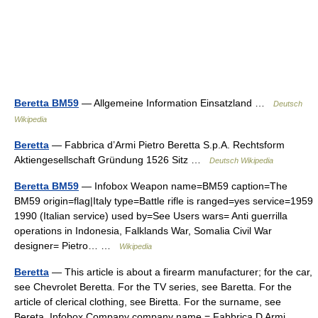
Beretta BM59
— Allgemeine Information Einsatzland …
Deutsch
Wikipedia
Beretta
— Fabbrica d’Armi Pietro Beretta S.p.A. Rechtsform
Aktiengesellschaft Gründung 1526 Sitz …
Deutsch Wikipedia
Beretta BM59
— Infobox Weapon name=BM59 caption=The
BM59 origin=flag|Italy type=Battle rifle is ranged=yes service=1959
1990 (Italian service) used by=See Users wars= Anti guerrilla
operations in Indonesia, Falklands War, Somalia Civil War
designer= Pietro… …
Wikipedia
Beretta
— This article is about a firearm manufacturer; for the car,
see Chevrolet Beretta. For the TV series, see Baretta. For the
article of clerical clothing, see Biretta. For the surname, see
Bereta. Infobox Company company name = Fabbrica D Armi… …