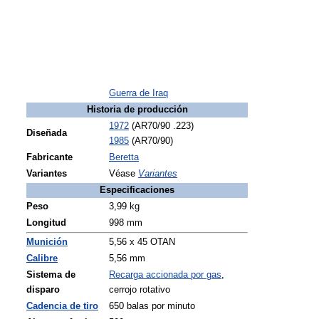
Guerra de Iraq
Historia de producción
1972
(AR70/90 .223)
Diseñada
1985
(AR70/90)
Fabricante
Beretta
Variantes
Véase
Variantes
Especificaciones
Peso
3,99 kg
Longitud
998 mm
Munición
5,56 x 45 OTAN
Calibre
5,56 mm
Sistema de
Recarga accionada por gas
,
disparo
cerrojo rotativo
Cadencia de tiro
650 balas por minuto