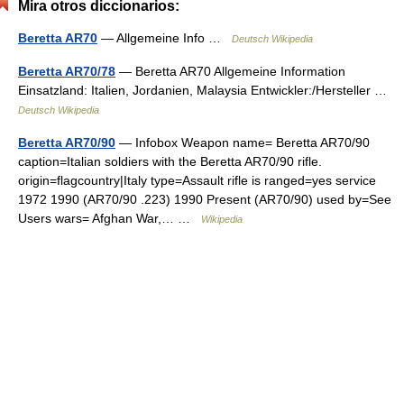
Mira otros diccionarios:
Beretta AR70
— Allgemeine Info …
Deutsch Wikipedia
Beretta AR70/78
— Beretta AR70 Allgemeine Information
Einsatzland: Italien, Jordanien, Malaysia Entwickler:/Hersteller …
Deutsch Wikipedia
Beretta AR70/90
— Infobox Weapon name= Beretta AR70/90
caption=Italian soldiers with the Beretta AR70/90 rifle.
origin=flagcountry|Italy type=Assault rifle is ranged=yes service
1972 1990 (AR70/90 .223) 1990 Present (AR70/90) used by=See
Users wars= Afghan War,… …
Wikipedia