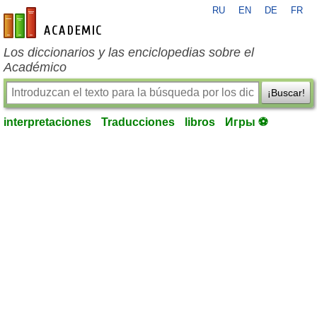
RU
EN
DE
FR
es-academic.com
Los diccionarios y las enciclopedias sobre el
Académico
¡Buscar!
interpretaciones
Traducciones
libros
Игры ⚽