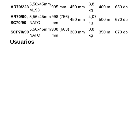
5,56x45mm
3,8
AR70/223
995 mm
450 mm
400 m
650 d
M193
kg
AR70/90,
5,56x45mm
998 (756)
4,07
450 mm
500 m
670 d
SC70/90
NATO
mm
kg
5,56x45mm
908 (663)
3,8
SCP70/90
360 mm
350 m
670 d
NATO
mm
kg
Usuarios