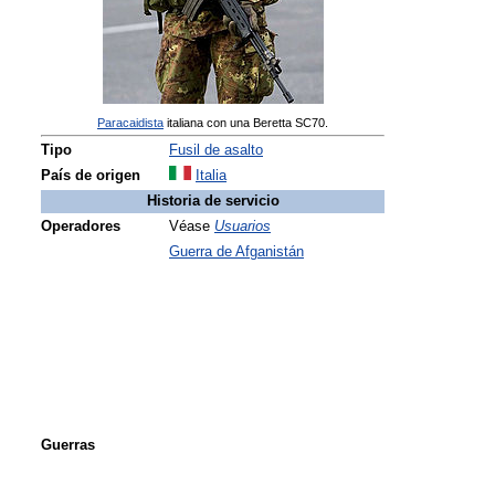
Paracaidista
italiana con una Beretta SC70.
Tipo
Fusil de asalto
País de origen
Italia
Historia de servicio
Operadores
Véase
Usuarios
Guerra de Afganistán
Guerras