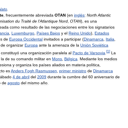
Nato
.
te
,
frecuentemente
abreviada
OTAN
(
en
inglés
:
North
Atlantic
nisation
du
Traité
de
l
'
Atlantique
Nord
,
OTAN
),
es
una
reada
como
resultado
de
las
negociaciones
entre
los
signatarios
ancia
,
Luxemburgo
,
Países
Bajos
y
el
Reino
Unido
),
Estados
es
de
Europa
Occidental
invitados
a
participar
(
Dinamarca
,
Italia
,
de
organizar
Europa
ante
la
amenaza
de
la
Unión
Soviética
[
1
]
constituyó
una
organización
paralela
al
Pacto
de
Varsovia
.
La
la
de
su
comando
militar
en
Mons
,
Bélgica
.
Mediante
los
medios
esiona
y
organiza
los
países
aliados
en
materia
política
,
cto
es
Anders
Fogh
Rasmussen
,
primer
ministro
de
Dinamarca
sábado
4
de
abril
del
2009
durante
la
cumbre
del
60
aniversario
de
o
de
agosto
del
mismo
año
.