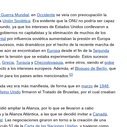
Guerra
Mundial
,
en
Occidente
se
veía
con
preocupación
la
a
Unión
Soviética
.
Era
evidente
que
la
ONU
no
podría
ser
capaz
undo
,
ya
que
los
intereses
de
Estados
Unidos
conllevaron
a
gobiernos
no
capitalistas
y
la
eliminación
de
muchos
de
los
ntal
por
influencia
soviética
aumentaban
la
presión
en
Europa
sucesos
,
más
dramáticos
por
el
hecho
de
la
reciente
marcha
de
ue
aún
se
encontraban
en
Europa
desde
el
fin
de
la
Segunda
en
la
tensión
que
se
estaba
experimentando
.
Estos
sucesos
,
Grecia
,
Turquía
y
Checoslovaquia
,
entre
otros
,
siendo
el
golpe
ecto
a
los
intereses
europeos
.
Además
,
el
Bloqueo
de
Berlín
,
que
[
2
]
ón
para
los
paises
antes
mencionados
.
ada
vez
era
más
manifiesta
,
de
forma
que
en
marzo
de
1948
,
Reino
Unido
firmaron
el
Tratado
de
Bruselas
,
por
el
cual
creaban
idió
ampliar
la
Alianza
,
por
lo
que
se
llevaron
a
cabo
á
y
la
Alianza
Atlántica
,
a
las
que
se
decidió
invitar
a
Canadá
,
al
.
Las
negociaciones
giraron
en
torno
a
la
creación
de
una
ículo
51
de
la
Carta
de
las
Naciones
Unidas
,
y
tuvieron
como