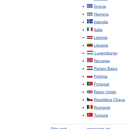
Grecia
Hungría
Islandia
Italia
Letonia
Lituania
Luxemburgo
Noruega
Países
Bajos
Polonia
Portugal
Reino
Unido
República
Checa
Rumania
Turquía
Sitio
web
www
.
nato
.
int