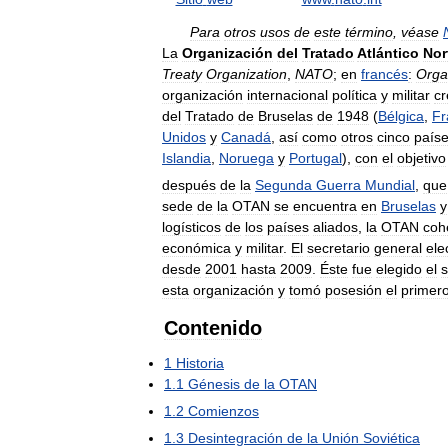
Para
otros
usos
de
este
término
,
véase
La
Organización
del
Tratado
Atlántico
Nor
Treaty
Organization
,
NATO
;
en
francés
:
Orga
organización
internacional
política
y
militar
c
del
Tratado
de
Bruselas
de
1948
(
Bélgica
,
Fr
Unidos
y
Canadá
,
así
como
otros
cinco
país
Islandia
,
Noruega
y
Portugal
),
con
el
objetivo
después
de
la
Segunda
Guerra
Mundial
,
que
sede
de
la
OTAN
se
encuentra
en
Bruselas
y
logísticos
de
los
países
aliados
,
la
OTAN
coh
económica
y
militar
.
El
secretario
general
ele
desde
2001
hasta
2009
.
Éste
fue
elegido
el
esta
organización
y
tomó
posesión
el
primer
Contenido
1
Historia
1
.
1
Génesis
de
la
OTAN
1
.
2
Comienzos
1
.
3
Desintegración
de
la
Unión
Soviética