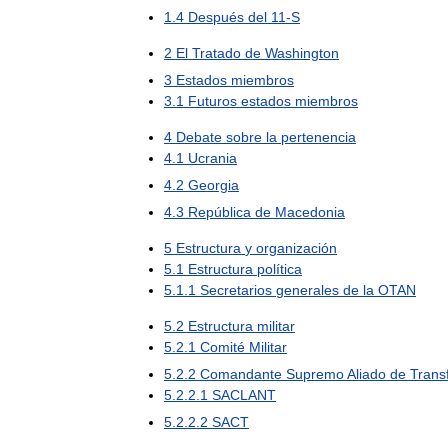
1
.
4
Después
del
11
-
S
2
El
Tratado
de
Washington
3
Estados
miembros
3
.
1
Futuros
estados
miembros
4
Debate
sobre
la
pertenencia
4
.
1
Ucrania
4
.
2
Georgia
4
.
3
República
de
Macedonia
5
Estructura
y
organización
5
.
1
Estructura
política
5
.
1
.
1
Secretarios
generales
de
la
OTAN
5
.
2
Estructura
militar
5
.
2
.
1
Comité
Militar
5
.
2
.
2
Comandante
Supremo
Aliado
de
Trans
5
.
2
.
2
.
1
SACLANT
5
.
2
.
2
.
2
SACT