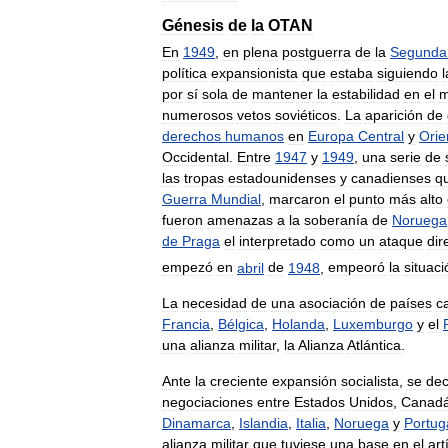
Génesis
de
la
OTAN
En
1949
,
en
plena
postguerra
de
la
Segunda
política
expansionista
que
estaba
siguiendo
l
por
sí
sola
de
mantener
la
estabilidad
en
el
m
numerosos
vetos
soviéticos
.
La
aparición
de
derechos
humanos
en
Europa
Central
y
Orie
Occidental
.
Entre
1947
y
1949
,
una
serie
de
las
tropas
estadounidenses
y
canadienses
q
Guerra
Mundial
,
marcaron
el
punto
más
alto
fueron
amenazas
a
la
soberanía
de
Noruega
de
Praga
el
interpretado
como
un
ataque
dir
empezó
en
abril
de
1948
,
empeoró
la
situaci
La
necesidad
de
una
asociación
de
países
c
Francia
,
Bélgica
,
Holanda
,
Luxemburgo
y
el
una
alianza
militar
,
la
Alianza
Atlántica
.
Ante
la
creciente
expansión
socialista
,
se
dec
negociaciones
entre
Estados
Unidos
,
Canad
Dinamarca
,
Islandia
,
Italia
,
Noruega
y
Portug
alianza
militar
que
tuviese
una
base
en
el
art