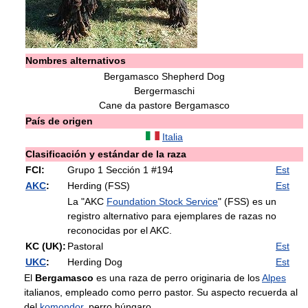
Nombres alternativos
Bergamasco Shepherd Dog
Bergermaschi
Cane da pastore Bergamasco
País de origen
Italia
Clasificación y estándar de la raza
FCI:
Grupo 1 Sección 1 #194
Est
AKC
:
Herding (FSS)
Est
La "AKC
Foundation Stock Service
" (FSS) es un
registro alternativo para ejemplares de razas no
reconocidas por el AKC.
KC (UK):
Pastoral
Est
UKC
:
Herding Dog
Est
El
Bergamasco
es una raza de perro originaria de los
Alpes
italianos, empleado como perro pastor. Su aspecto recuerda al
del
komondor
, perro húngaro.