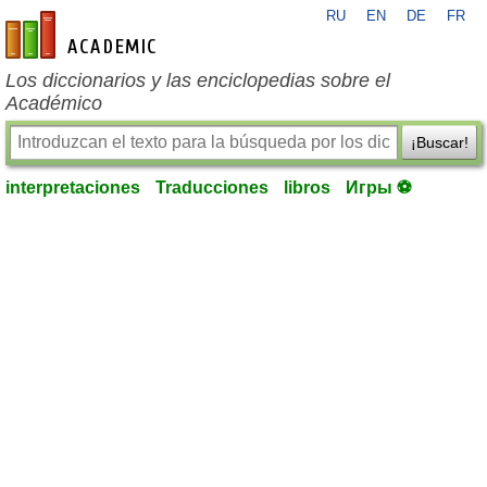
RU
EN
DE
FR
es-academic.com
Los diccionarios y las enciclopedias sobre el
Académico
¡Buscar!
interpretaciones
Traducciones
libros
Игры ⚽