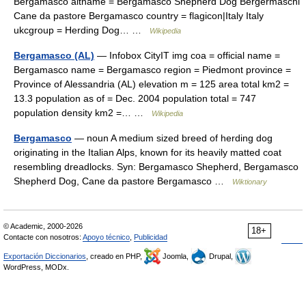
Bergamasco altname = Bergamasco Shepherd Dog Bergermaschi
Cane da pastore Bergamasco country = flagicon|Italy Italy
ukcgroup = Herding Dog… …
Wikipedia
Bergamasco (AL)
— Infobox CityIT img coa = official name =
Bergamasco name = Bergamasco region = Piedmont province =
Province of Alessandria (AL) elevation m = 125 area total km2 =
13.3 population as of = Dec. 2004 population total = 747
population density km2 =… …
Wikipedia
Bergamasco
— noun A medium sized breed of herding dog
originating in the Italian Alps, known for its heavily matted coat
resembling dreadlocks. Syn: Bergamasco Shepherd, Bergamasco
Shepherd Dog, Cane da pastore Bergamasco …
Wiktionary
© Academic, 2000-2026
18+
Contacte con nosotros:
Apoyo técnico
,
Publicidad
Exportación Diccionarios
, creado en PHP,
Joomla,
Drupal,
WordPress, MODx.