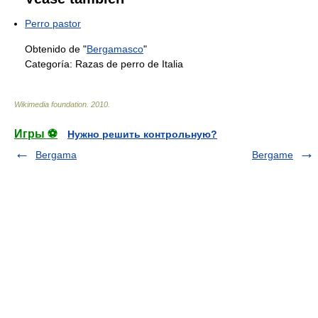
Perro pastor
Obtenido de "
Bergamasco
"
Categoría:
Razas de perro de Italia
Wikimedia foundation
.
2010
.
Игры ⚽
Нужно решить контрольную?
Bergama
Bergame