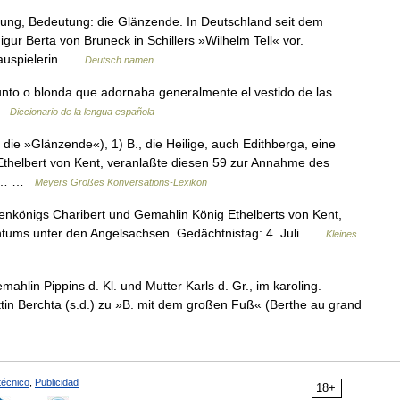
ung, Bedeutung: die Glänzende. In Deutschland seit dem
Figur Berta von Bruneck in Schillers »Wilhelm Tell« vor.
hauspielerin …
Deutsch namen
punto o blonda que adornaba generalmente el vestido de las
 …
Diccionario de la lengua española
die »Glänzende«), 1) B., die Heilige, auch Edithberga, eine
Ethelbert von Kent, veranlaßte diesen 59 zur Annahme des
 B.… …
Meyers Großes Konversations-Lexikon
kenkönigs Charibert und Gemahlin König Ethelberts von Kent,
tentums unter den Angelsachsen. Gedächtnistag: 4. Juli …
Kleines
hlin Pippins d. Kl. und Mutter Karls d. Gr., im karoling.
in Berchta (s.d.) zu »B. mit dem großen Fuß« (Berthe au grand
técnico
,
Publicidad
18+