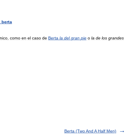
a
berta
nico
,
como
en
el
caso
de
Berta
la
del
gran
pie
o
la
de
los
grandes
Berta (Two And A Half Men)