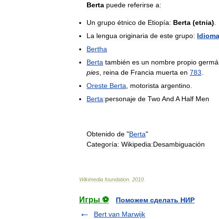
Berta
puede
referirse
a:
Un
grupo
étnico
de
Etiopía:
Berta
(
etnia
)
.
La
lengua
originaria
de
este
grupo:
Idiom
Bertha
Berta
también
es
un
nombre
propio
germá
pies
,
reina
de
Francia
muerta
en
783
.
Oreste
Berta
,
motorista
argentino
.
Berta
:personaje
de
Two
And
A
Half
Men
Obtenido
de
"
Berta
"
Categoría:
Wikipedia:Desambiguación
Wikimedia
foundation
.
2010
.
Игры ⚽
Поможем сделать НИР
Bert van Marwijk