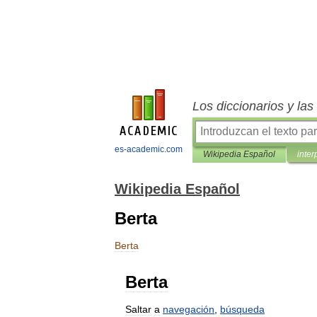
Los diccionarios y la
es-academic.com
Wikipedia Español
inter
Wikipedia Español
Berta
Berta
Berta
Saltar
a
navegación
,
búsqueda