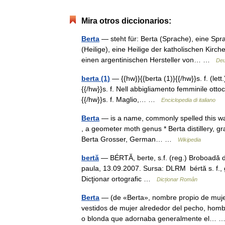
Mira otros diccionarios:
Berta
— steht für: Berta (Sprache), eine Spra
(Heilige), eine Heilige der katholischen Kir
einen argentinischen Hersteller von… …
Deu
berta (1)
— {{hw}}{{berta (1)}{{/hw}}s. f. (lett.
{{/hw}}s. f. Nell abbigliamento femminile ottoc
{{/hw}}s. f. Maglio,… …
Enciclopedia di italiano
Berta
— is a name, commonly spelled this way
, a geometer moth genus * Berta distillery, grappa
Berta Grosser, German… …
Wikipedia
bertă
— BÉRTĂ, berte, s.f. (reg.) Broboadă de 
paula, 13.09.2007. Sursa: DLRM bértă s. f., g.
Dicţionar ortografic …
Dicționar Român
Berta
— (de «Berta», nombre propio de mujer;
vestidos de mujer alrededor del pecho, hombros
o blonda que adornaba generalmente el…