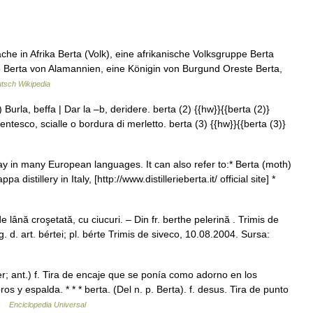
che in Afrika Berta (Volk), eine afrikanische Volksgruppe Berta
che Berta von Alamannien, eine Königin von Burgund Oreste Berta,
tsch Wikipedia
) Burla, beffa | Dar la –b, deridere. berta (2) {{hw}}{{berta (2)}
entesco, scialle o bordura di merletto. berta (3) {{hw}}{{berta (3)}
 in many European languages. It can also refer to:* Berta (moth)
 distillery in Italy, [http://www.distillerieberta.it/ official site] *
lână croşetată, cu ciucuri. – Din fr. berthe pelerină . Trimis de
 d. art. bértei; pl. bérte Trimis de siveco, 10.08.2004. Sursa:
 ant.) f. Tira de encaje que se ponía como adorno en los
 y espalda. * * * berta. (Del n. p. Berta). f. desus. Tira de punto
 …
Enciclopedia Universal