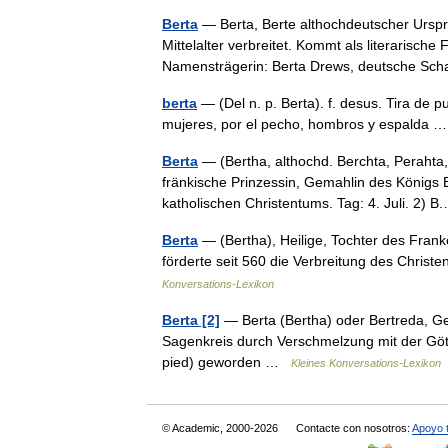
Berta
— Berta, Berte althochdeutscher Urspr
Mittelalter verbreitet. Kommt als literarische 
Namensträgerin: Berta Drews, deutsche Sc
berta
— (Del n. p. Berta). f. desus. Tira de 
mujeres, por el pecho, hombros y espalda
Berta
— (Bertha, althochd. Berchta, Perahta, 
fränkische Prinzessin, Gemahlin des Königs 
katholischen Christentums. Tag: 4. Juli. 2)
Berta
— (Bertha), Heilige, Tochter des Fran
förderte seit 560 die Verbreitung des Chris
Konversations-Lexikon
Berta [2]
— Berta (Bertha) oder Bertreda, Gema
Sagenkreis durch Verschmelzung mit der Gött
pied) geworden …
Kleines Konversations-Lexikon
© Academic, 2000-2026
Contacte con nosotros:
Apoyo 