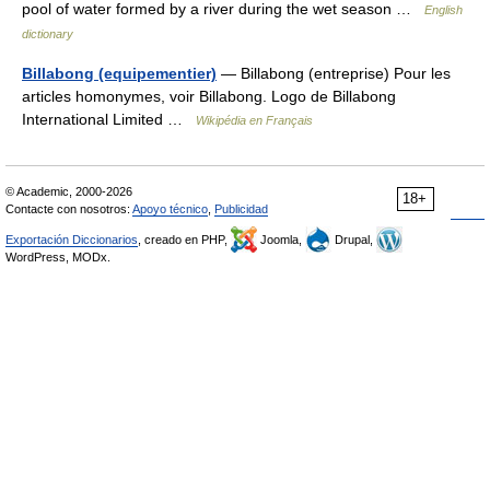
pool of water formed by a river during the wet season …
English
dictionary
Billabong (equipementier)
— Billabong (entreprise) Pour les
articles homonymes, voir Billabong. Logo de Billabong
International Limited …
Wikipédia en Français
© Academic, 2000-2026
18+
Contacte con nosotros:
Apoyo técnico
,
Publicidad
Exportación Diccionarios
, creado en PHP,
Joomla,
Drupal,
WordPress, MODx.