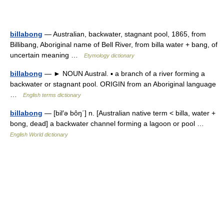
billabong
— Australian, backwater, stagnant pool, 1865, from
Billibang, Aboriginal name of Bell River, from billa water + bang, of
uncertain meaning …
Etymology dictionary
billabong
— ► NOUN Austral. ▪ a branch of a river forming a
backwater or stagnant pool. ORIGIN from an Aboriginal language
…
English terms dictionary
billabong
— [bil′ə bôŋ΄] n. [Australian native term < billa, water +
bong, dead] a backwater channel forming a lagoon or pool …
English World dictionary