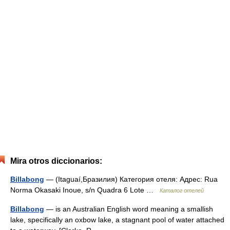
Mira otros diccionarios:
Billabong
— (Itaguaí,Бразилия) Категория отеля: Адрес: Rua
Norma Okasaki Inoue, s/n Quadra 6 Lote …
Каталог отелей
Billabong
— is an Australian English word meaning a smallish
lake, specifically an oxbow lake, a stagnant pool of water attached