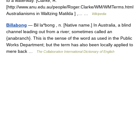
to a waterway. [Clarke, R.
[http://www.anu.edu.au/people/Roger.Clarke/WM/WMTerms.html
Australianisms in Waltzing Matilda ] ,… …
Wikipedia
Billabong
— Bil la*bong , n. [Native name.] In Australia, a blind
channel leading out from a river; sometimes called an
{anabranch}. This is the sense of the word as used in the Public
Works Department; but the term has also been locally applied to
mere back …
The Collaborative International Dictionary of English