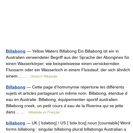
Billabong
— Yellow Waters Billabong Ein Billabong ist ein in
Australien verwendeter Begriff aus der Sprache der Aborigines für
einen Wasserkörper, wie beispielsweise einen versickernden
Flussarm oder ein Wasserloch in einem Flusslauf, der sich ähnlich
einem… …
Deutsch Wikipedia
Billabong
— Cette page d’homonymie répertorie les différents
sujets et articles partageant un même nom. Billabong, étendue d
eau en Australie. Billabong, équipementier sportif australien
Billabong creek, un petit cours d eau de la Riverina qui se jette
dans… …
Wikipédia en Français
billabong
— UK [ˈbɪləbɒŋ] / US [ˈbɪləˌbɔŋ] noun [countable] Word
forms billabong : singular billabong plural billabongs Australian a