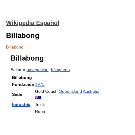
Wikipedia Español
Billabong
Billabong
Billabong
Saltar a
navegación
,
búsqueda
Billabong
Fundación
1973
Gold Coast,
Queensland
Australia
Sede
Industria
Textil
Ropa