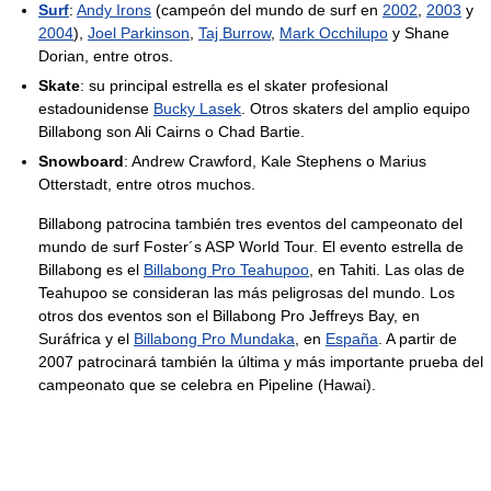
Surf
:
Andy Irons
(campeón del mundo de surf en
2002
,
2003
y
2004
),
Joel Parkinson
,
Taj Burrow
,
Mark Occhilupo
y Shane
Dorian, entre otros.
Skate
: su principal estrella es el skater profesional
estadounidense
Bucky Lasek
. Otros skaters del amplio equipo
Billabong son Ali Cairns o Chad Bartie.
Snowboard
: Andrew Crawford, Kale Stephens o Marius
Otterstadt, entre otros muchos.
Billabong patrocina también tres eventos del campeonato del
mundo de surf Foster´s ASP World Tour. El evento estrella de
Billabong es el
Billabong Pro Teahupoo
, en Tahiti. Las olas de
Teahupoo se consideran las más peligrosas del mundo. Los
otros dos eventos son el Billabong Pro Jeffreys Bay, en
Suráfrica y el
Billabong Pro Mundaka
, en
España
. A partir de
2007 patrocinará también la última y más importante prueba del
campeonato que se celebra en Pipeline (Hawai).