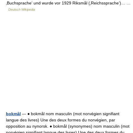
‚Buchsprache‘ und wurde vor 1929 Riksmål (‚Reichssprache‘)… …
Deutsch Wikipedia
bokmål
— ● bokmål nom masculin (mot norvégien signifiant
langue des livres) Une des deux formes du norvégien, par
opposition au nynorsk. ● bokmål (synonymes) nom masculin (mot
norvégien signifiant langue des livres) Une des deux formes du