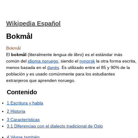
Wikipedia Español
Bokmål
Bokmål
El
bokmål
(literalmente
lengua de libro
) es el estándar más
común del
idioma noruego
, siendo el
nynorsk
la otra forma escrita,
menos basada en el
danés
. Es utilizado entre el 85 y 90% de la
población y es usado comúnmente para los estudiantes
extranjeros que aprenden noruego.
Contenido
1
Escritura y habla
2
Historia
3
Características
3.1
Diferencias con el dialecto tradicional de Oslo
4
Véase también