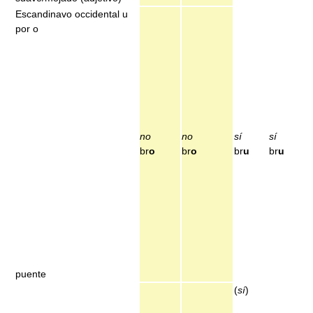
Escandinavo occidental u
por o
no
no
sí
sí
br
o
br
o
br
u
br
u
puente
(
sí
)