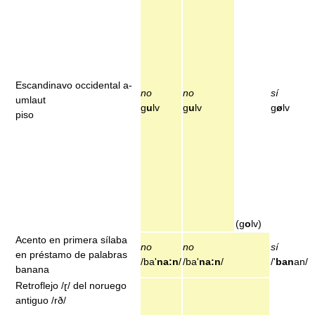
Escandinavo occidental a-
no
no
sí
umlaut
g
u
lv
g
u
lv
g
ø
lv
piso
(g
o
lv)
Acento en primera sílaba
no
no
sí
en préstamo de palabras
/ba'
na:n
/
/ba'
na:n
/
/'
ban
an/
banana
Retroflejo /ɽ/ del noruego
antiguo /rð/