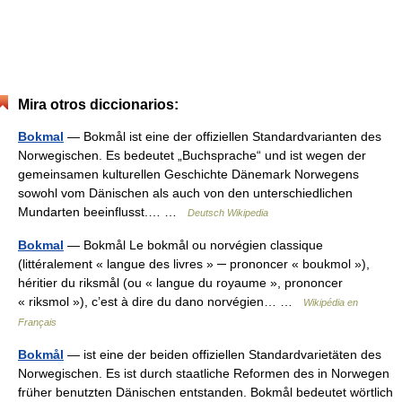
Mira otros diccionarios:
Bokmal
— Bokmål ist eine der offiziellen Standardvarianten des
Norwegischen. Es bedeutet „Buchsprache“ und ist wegen der
gemeinsamen kulturellen Geschichte Dänemark Norwegens
sowohl vom Dänischen als auch von den unterschiedlichen
Mundarten beeinflusst.… …
Deutsch Wikipedia
Bokmal
— Bokmål Le bokmål ou norvégien classique
(littéralement « langue des livres » ─ prononcer « boukmol »),
héritier du riksmål (ou « langue du royaume », prononcer
« riksmol »), c’est à dire du dano norvégien… …
Wikipédia en
Français
Bokmål
— ist eine der beiden offiziellen Standardvarietäten des
Norwegischen. Es ist durch staatliche Reformen des in Norwegen
früher benutzten Dänischen entstanden. Bokmål bedeutet wörtlich