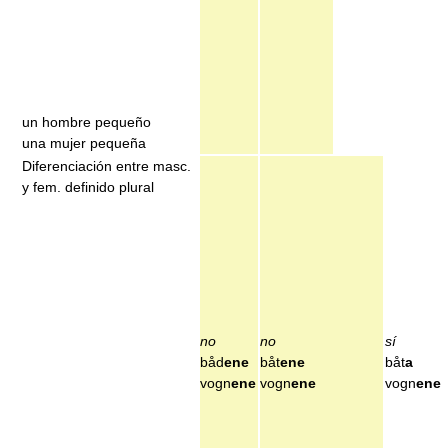
un hombre pequeño
una mujer pequeña
Diferenciación entre masc.
y fem. definido plural
no
no
sí
båd
ene
båt
ene
båt
a
vogn
ene
vogn
ene
vogn
ene