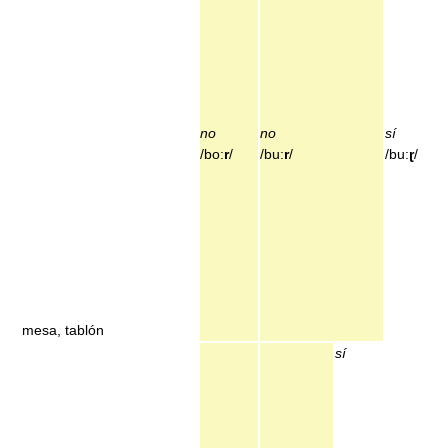
no
no
sí
/bo:
r
/
/bu:
r
/
/bu:
ɽ
/
mesa, tablón
sí