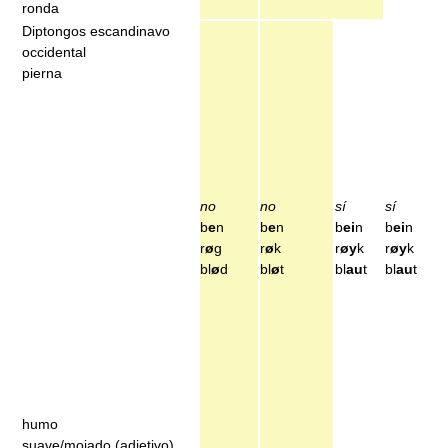
ronda
Diptongos escandinavo
occidental
pierna
no
no
sí
sí
b
e
n
b
e
n
b
ei
n
b
ei
n
r
ø
g
r
ø
k
r
øy
k
r
øy
k
bl
ø
d
bl
ø
t
bl
au
t
bl
au
t
humo
suave/mojado (adjetivo)