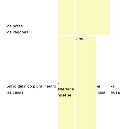
los botes
los vagones
-ene
-
Sufijo definido plural neutro
-a
-a
ene/erne
las casas
hus
a
hus
a
hus
ene