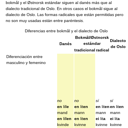
bokmål y el Østnorsk estándar siguen al danés más que al
dialecto tradicional de Oslo. En otros casos el bokmål sigue al
dialecto de Oslo. Las formas radicales que están permitidas pero
no son muy usadas están entre paréntesis.
Diferencias entre bokmål y el dialecto de Oslo
Bokmål/Østnorsk
Dialecto
estándar
Danés
de Oslo
tradicional
radical
Diferenciación entre
masculino y femenino
no
no
sí
sí
en
lill
e
en
lit
en
en
lit
en
en
lit
en
mand
mann
mann
mann
en
lill
en
en
lit
en
ei
lit
a
ei
lit
a
kvinde
kvinne
kvinne
kvinne