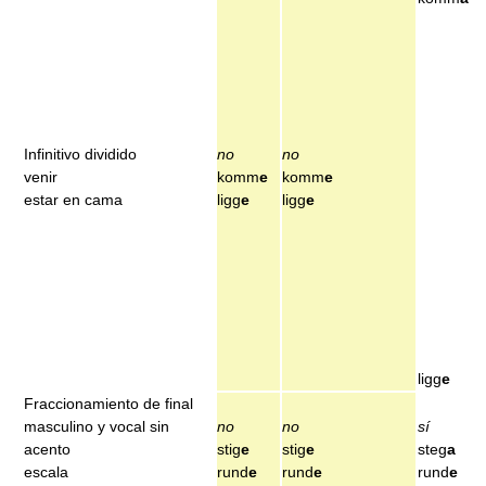
Infinitivo dividido
no
no
venir
komm
e
komm
e
estar en cama
ligg
e
ligg
e
ligg
e
Fraccionamiento de final
masculino y vocal sin
no
no
sí
acento
stig
e
stig
e
steg
a
escala
rund
e
rund
e
rund
e