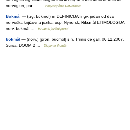
norvégien, par… …
Encyclopédie Universelle
Bokmål
— (izg. bùkmol) m DEFINICIJA lingv. jedan od dva
norveška književna jezika, usp. Nynorsk, Riksmål ETIMOLOGIJA
norv. bokmål …
Hrvatski jezični portal
bokmål
— (norv.) [pron. búcmol] s.n. Trimis de gall, 06.12.2007.
Sursa: DOOM 2 …
Dicționar Român