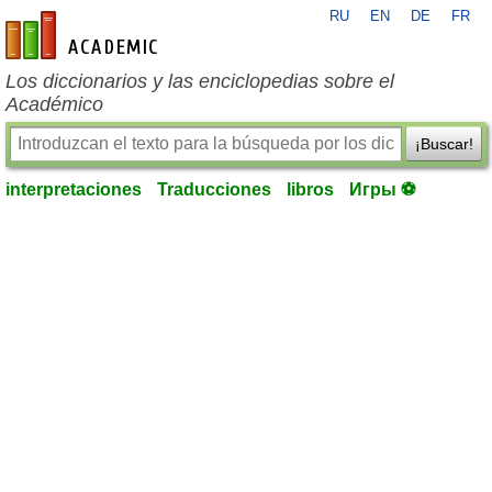
RU
EN
DE
FR
es-academic.com
Los diccionarios y las enciclopedias sobre el
Académico
¡Buscar!
interpretaciones
Traducciones
libros
Игры ⚽