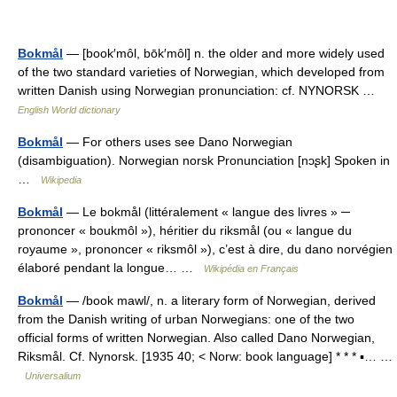
Bokmål
— [book′môl, bōk′môl] n. the older and more widely used
of the two standard varieties of Norwegian, which developed from
written Danish using Norwegian pronunciation: cf. NYNORSK …
English World dictionary
Bokmål
— For others uses see Dano Norwegian
(disambiguation). Norwegian norsk Pronunciation [nɔʂk] Spoken in
…
Wikipedia
Bokmål
— Le bokmål (littéralement « langue des livres » ─
prononcer « boukmôl »), héritier du riksmål (ou « langue du
royaume », prononcer « riksmôl »), c’est à dire, du dano norvégien
élaboré pendant la longue… …
Wikipédia en Français
Bokmål
— /book mawl/, n. a literary form of Norwegian, derived
from the Danish writing of urban Norwegians: one of the two
official forms of written Norwegian. Also called Dano Norwegian,
Riksmål. Cf. Nynorsk. [1935 40; < Norw: book language] * * * ▪… …
Universalium