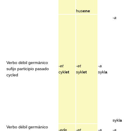
hus
ene
-a
Verbo débil germánico
-et
-et
-a
sufijo participio pasado
cykl
et
sykl
et
sykl
a
cycled
sykl
a
Verbo débil germánico
-ede
-et
-a
-a