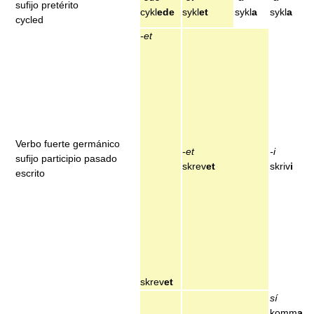
sufijo pretérito
cykl
ede
sykl
et
sykl
a
sykl
a
cycled
-et
Verbo fuerte germánico
-et
-i
sufijo participio pasado
skrev
et
skriv
i
escrito
skrev
et
sí
komm
a