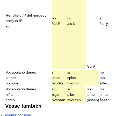
Retroflejo /ɽ/ del noruego
no
no
sí
antiguo /l/
/so:
l
/
/su:
l
/
/su:
ɽ
/
sol
/su:
ɽ
/
Vocabulario danés
sí
sí
no
comer
spise
spise
eta
por qué
hvorfor
hvorfor
åffer
Vocabulario danés
sí
sí
no
no
niña
pige
pike
jente
jente
cómo
hvordan
hvordan
(åssen)
åssen
Véase también
Idioma noruego