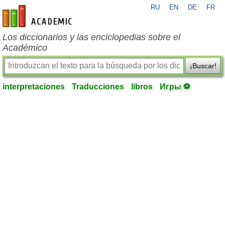
RU
EN
DE
FR
es-academic.com
Los diccionarios y las enciclopedias sobre el
Académico
¡Buscar!
interpretaciones
Traducciones
libros
Игры ⚽