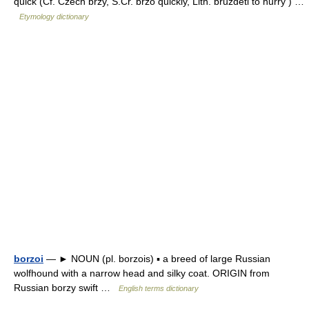
quick (Cf. Czech brzy, S.Cr. brzo quickly, Lith. bruzdeti to hurry ) …
Etymology dictionary
borzoi
— ► NOUN (pl. borzois) ▪ a breed of large Russian
wolfhound with a narrow head and silky coat. ORIGIN from
Russian borzy swift …
English terms dictionary