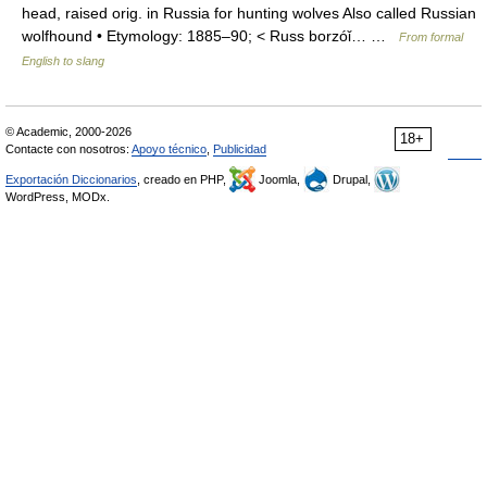
head, raised orig. in Russia for hunting wolves Also called Russian
wolfhound • Etymology: 1885–90; < Russ borzóǐ… …
From formal
English to slang
© Academic, 2000-2026
18+
Contacte con nosotros:
Apoyo técnico
,
Publicidad
Exportación Diccionarios
, creado en PHP,
Joomla,
Drupal,
WordPress, MODx.