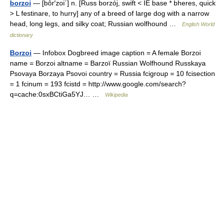
borzoi
— [bôr′zoi΄] n. [Russ borzój, swift < IE base * bheres, quick
> L festinare, to hurry] any of a breed of large dog with a narrow
head, long legs, and silky coat; Russian wolfhound …
English World
dictionary
Borzoi
— Infobox Dogbreed image caption = A female Borzoi
name = Borzoi altname = Barzoï Russian Wolfhound Russkaya
Psovaya Borzaya Psovoi country = Russia fcigroup = 10 fcisection
= 1 fcinum = 193 fcistd = http://www.google.com/search?
q=cache:0sxBCtiGa5YJ… …
Wikipedia