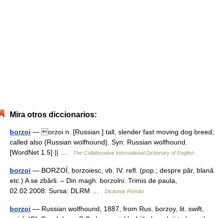
Mira otros diccionarios:
borzoi
— orzoi n. [Russian.] tall, slender fast moving dog breed;
called also {Russian wolfhound}. Syn: Russian wolfhound.
[WordNet 1.5] || …
The Collaborative International Dictionary of English
borzoi
— BORZOÍ, borzoiesc, vb. IV. refl. (pop.; despre păr, blană
etc.) A se zbârli. – Din magh. borzolni. Trimis de paula,
02.02.2008. Sursa: DLRM …
Dicționar Român
borzoi
— Russian wolfhound, 1887, from Rus. borzoy, lit. swift,