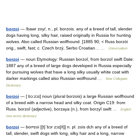
borzoi
— /bawr zoy/, n., pl. borzois. any of a breed of tall, slender
dogs having long, silky hair, raised originally in Russia for hunting
wolves. Also called Russian wolfhound. [1885 90; < Russ borzói
orig., swift, fast; c. Czech brzý, Serbo Croatian… …
Universalium
borzoi
— noun Etymology: Russian borzoĭ, from borzoĭ swift Date:
1887 any of a breed of large dogs developed in Russia especially
for pursuing wolves that have a long silky usually white coat with
darker markings called also Russian wolfhound …
New Collegiate
Dictionary
borzoi
— [ bɔ:zɔɪ] noun (plural borzois) a large Russian wolfhound
of a breed with a narrow head and silky coat. Origin C19: from
Russ. borzoĭ (adjective), borzaya (n.), from borzyĭ swift …
English
new terms dictionary
borzoi
— bor•zoi [[t]ˈbɔr zɔɪ[/t]] n. pl. zois dch any of a breed of
tall, slender, swift dogs with long, silky hair and a long, narrow