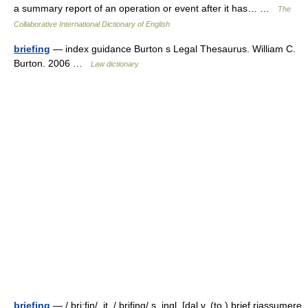
a summary report of an operation or event after it has… …
The
Collaborative International Dictionary of English
briefing
— index guidance Burton s Legal Thesaurus. William C.
Burton. 2006 …
Law dictionary
briefing
— / bri:fiŋ/, it. / brifing/ s. ingl. [dal v. (to ) brief riassumere,