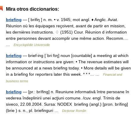
Mira otros diccionarios:
briefing
— [ brifiŋ ] n. m. • v. 1945; mot angl. ♦ Anglic. Aviat.
Réunion où les équipages reçoivent, avant de partir en mission,
les dernières instructions. ♢ (1951) Cour. Réunion d information
entre personnes devant accomplir une même action. Recomm.…
…
Encyclopédie Universelle
briefing
— brief‧ing [ˈbriːfɪŋ] noun [countable] a meeting at which
information or instructions are given: • The revenue estimates will
be announced at a news briefing today. • More details will be given
in a briefing for reporters later this week. * * *… …
Financial and
business terms
briefing
— [pr.: brífing] n. Reuniune informativă între persoane în
vederea îndeplinirii unei acţiuni comune. /cuv. engl. Trimis de
siveco, 22.08.2004. Sursa: NODEX briefing (angl.) [pron. brífing]
(brie ) s. n., pl. briefinguri …
Dicționar Român