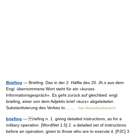
Briefing
— Briefing: Das in der 2. Hälfte des 20. Jh.s aus dem
Engl. übernommene Wort steht für ein »kurzes
Informationsgespräch«. Es geht zurück auf gleichbed. engl.
briefing, einer von dem Adjektiv brief »kurz« abgeleiteten
Substantivierung des Verbes to… …
Das Herkunftswörterbuch
briefing
— riefing n. 1. giving detailed instructions, as for a
military operation. [WordNet 1.5] 2. a detailed set of instructions
before an operation, given to those who are to execute it. [PJC] 3.