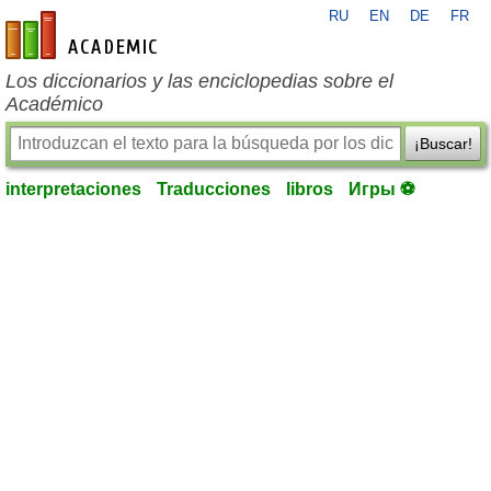
RU
EN
DE
FR
es-academic.com
Los diccionarios y las enciclopedias sobre el
Académico
¡Buscar!
interpretaciones
Traducciones
libros
Игры ⚽