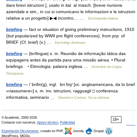
dare brevi istruzioni ], usato in ital. al masch. [breve riunione
aziendale e sim., in cui si comunicano le informazioni e le istruzioni
relative a un progetto] ▶◀ incontro,… …
Enciclopedia Italiana
briefing
— fact or situation of giving preliminary instructions, 1910
(but popularized by WWII pre flight conferences), from prp. of
BRIEF (Cf. brief) (v.) …
Etymology dictionary
briefing
— |brífingue| s. m. Reunião de informação tática das
equipagens antes da partida para uma missão aérea. • Plural:
briefings. ‣ Etimologia: palavra inglesa …
Dicionário da Língua
Portuguesa
briefing
— /ˈbrifin(g), ingl. ˈbriːfɪŋ/ [vc. angloamericana, da to brief
«riassumere»] s. m. inv. istruzioni, ragguagli □ conferenza
informativa, seminario …
Sinonimi e Contrari. Terza edizione
© Academic, 2000-2026
18+
Contacte con nosotros:
Apoyo técnico
,
Publicidad
Exportación Diccionarios
, creado en PHP,
Joomla,
Drupal,
WordPress, MODx.