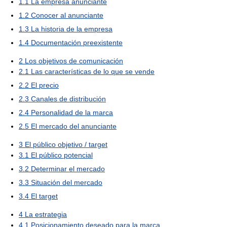
1.1
La empresa anunciante
1.2
Conocer al anunciante
1.3
La historia de la empresa
1.4
Documentación preexistente
2
Los objetivos de comunicación
2.1
Las características de lo que se vende
2.2
El precio
2.3
Canales de distribución
2.4
Personalidad de la marca
2.5
El mercado del anunciante
3
El público objetivo / target
3.1
El público potencial
3.2
Determinar el mercado
3.3
Situación del mercado
3.4
El target
4
La estrategia
4.1
Posicionamiento deseado para la marca