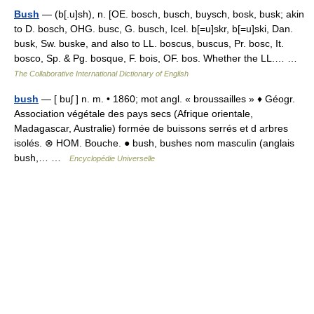
Bush
— (b[.u]sh), n. [OE. bosch, busch, buysch, bosk, busk; akin
to D. bosch, OHG. busc, G. busch, Icel. b[=u]skr, b[=u]ski, Dan.
busk, Sw. buske, and also to LL. boscus, buscus, Pr. bosc, It.
bosco, Sp. & Pg. bosque, F. bois, OF. bos. Whether the LL.… …
The Collaborative International Dictionary of English
bush
— [ buʃ ] n. m. • 1860; mot angl. « broussailles » ♦ Géogr.
Association végétale des pays secs (Afrique orientale,
Madagascar, Australie) formée de buissons serrés et d arbres
isolés. ⊗ HOM. Bouche. ● bush, bushes nom masculin (anglais
bush,… …
Encyclopédie Universelle