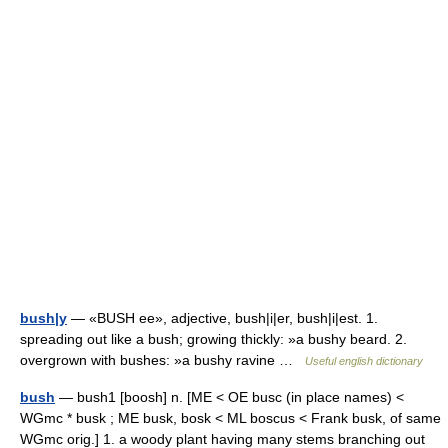
bush|y
— «BUSH ee», adjective, bush|i|er, bush|i|est. 1.
spreading out like a bush; growing thickly: »a bushy beard. 2.
overgrown with bushes: »a bushy ravine …
Useful english dictionary
bush
— bush1 [boosh] n. [ME < OE busc (in place names) <
WGmc * busk ; ME busk, bosk < ML boscus < Frank busk, of same
WGmc orig.] 1. a woody plant having many stems branching out