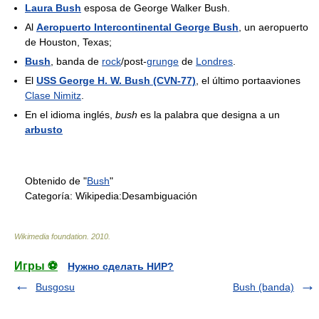
Laura Bush
esposa de George Walker Bush.
Al
Aeropuerto Intercontinental George Bush
, un aeropuerto
de Houston, Texas;
Bush
, banda de
rock
/post-
grunge
de
Londres
.
El
USS George H. W. Bush (CVN-77)
, el último portaaviones
Clase Nimitz
.
En el idioma inglés,
bush
es la palabra que designa a un
arbusto
Obtenido de "
Bush
"
Categoría:
Wikipedia:Desambiguación
Wikimedia foundation
.
2010
.
Игры ⚽
Нужно сделать НИР?
Busgosu
Bush (banda)