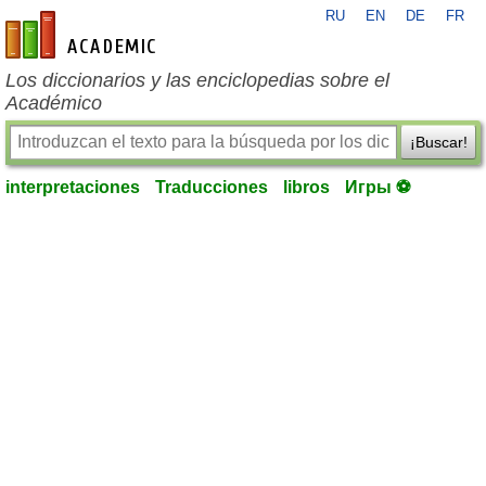
RU
EN
DE
FR
es-academic.com
Los diccionarios y las enciclopedias sobre el
Académico
¡Buscar!
interpretaciones
Traducciones
libros
Игры ⚽