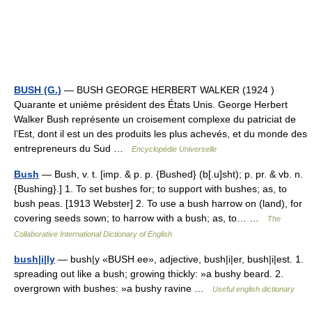
BUSH (G.)
— BUSH GEORGE HERBERT WALKER (1924 )
Quarante et unième président des États Unis. George Herbert
Walker Bush représente un croisement complexe du patriciat de
l’Est, dont il est un des produits les plus achevés, et du monde des
entrepreneurs du Sud …
Encyclopédie Universelle
Bush
— Bush, v. t. [imp. & p. p. {Bushed} (b[.u]sht); p. pr. & vb. n.
{Bushing}.] 1. To set bushes for; to support with bushes; as, to
bush peas. [1913 Webster] 2. To use a bush harrow on (land), for
covering seeds sown; to harrow with a bush; as, to… …
The
Collaborative International Dictionary of English
bush|i|ly
— bush|y «BUSH ee», adjective, bush|i|er, bush|i|est. 1.
spreading out like a bush; growing thickly: »a bushy beard. 2.
overgrown with bushes: »a bushy ravine …
Useful english dictionary