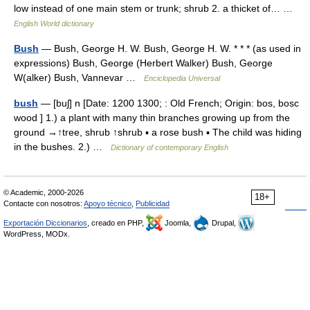
low instead of one main stem or trunk; shrub 2. a thicket of… …
English World dictionary
Bush
— Bush, George H. W. Bush, George H. W. * * * (as used in
expressions) Bush, George (Herbert Walker) Bush, George
W(alker) Bush, Vannevar …
Enciclopedia Universal
bush
— [buʃ] n [Date: 1200 1300; : Old French; Origin: bos, bosc
wood ] 1.) a plant with many thin branches growing up from the
ground →↑tree, shrub ↑shrub ▪ a rose bush ▪ The child was hiding
in the bushes. 2.) …
Dictionary of contemporary English
© Academic, 2000-2026
18+
Contacte con nosotros:
Apoyo técnico
,
Publicidad
Exportación Diccionarios
, creado en PHP,
Joomla,
Drupal,
WordPress, MODx.