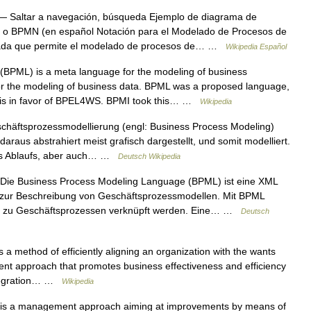
 Saltar a navegación, búsqueda Ejemplo de diagrama de
n o BPMN (en español Notación para el Modelado de Procesos de
izada que permite el modelado de procesos de… …
Wikipedia Español
BPML) is a meta language for the modeling of business
or the modeling of business data. BPML was a proposed language,
this in favor of BPEL4WS. BPMI took this… …
Wikipedia
chäftsprozessmodellierung (engl: Business Process Modeling)
raus abstrahiert meist grafisch dargestellt, und somit modelliert.
des Ablaufs, aber auch… …
Deutsch Wikipedia
ie Business Process Modeling Language (BPML) ist eine XML
 zur Beschreibung von Geschäftsprozessmodellen. Mit BPML
s zu Geschäftsprozessen verknüpft werden. Eine… …
Deutsch
a method of efficiently aligning an organization with the wants
ment approach that promotes business effectiveness and efficiency
 integration… …
Wikipedia
s a management approach aiming at improvements by means of