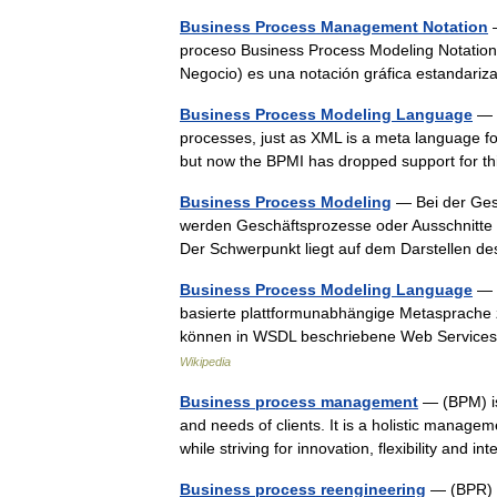
Business Process Management Notation
—
proceso Business Process Modeling Notatio
Negocio) es una notación gráfica estandar
Business Process Modeling Language
— (
processes, just as XML is a meta language f
but now the BPMI has dropped support for 
Business Process Modeling
— Bei der Ges
werden Geschäftsprozesse oder Ausschnitte da
Der Schwerpunkt liegt auf dem Darstellen 
Business Process Modeling Language
— D
basierte plattformunabhängige Metasprache
können in WSDL beschriebene Web Service
Wikipedia
Business process management
— (BPM) is 
and needs of clients. It is a holistic manage
while striving for innovation, flexibility and
Business process reengineering
— (BPR) i