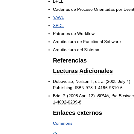
BPEL
Cadenas
de
Proceso
Orientadas
por
Even
YAWL
XPDL
Patrones
de
Workflow
Arquitectura
de
Functional
Software
Arquitectura
del
Sistema
Referencias
Lecturas
Adicionales
Debevoise
,
Neilson
T
,
et
.
al
(
2008
July
4
).
Publishing
.
ISBN
978
-
1
-
4196
-
9310
-
6
.
Briol
P
. (
2008
April
12
).
BPMN
,
the
Busines
1
-
4092
-
0299
-
8
.
Enlaces
externos
Commons