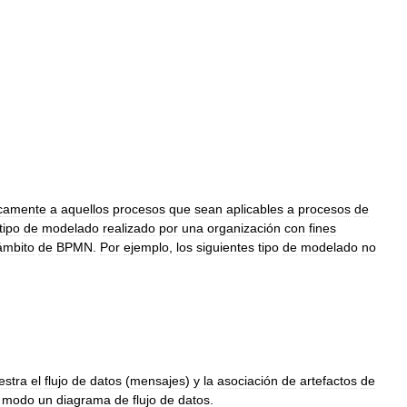
camente
a
aquellos
procesos
que
sean
aplicables
a
procesos
de
tipo
de
modelado
realizado
por
una
organización
con
fines
ámbito
de
BPMN
.
Por
ejemplo
,
los
siguientes
tipo
de
modelado
no
estra
el
flujo
de
datos
(
mensajes
)
y
la
asociación
de
artefactos
de
modo
un
diagrama
de
flujo
de
datos
.