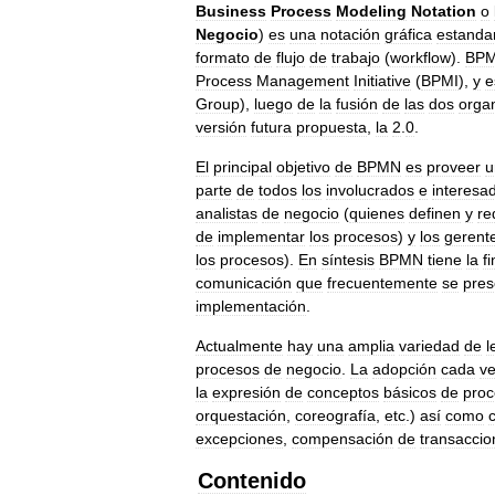
Business
Process
Modeling
Notation
o
Negocio
)
es
una
notación
gráfica
estanda
formato
de
flujo
de
trabajo
(
workflow
).
BP
Process
Management
Initiative
(
BPMI
),
y
e
Group
),
luego
de
la
fusión
de
las
dos
orga
versión
futura
propuesta
,
la
2
.
0
.
El
principal
objetivo
de
BPMN
es
proveer
u
parte
de
todos
los
involucrados
e
interesa
analistas
de
negocio
(
quienes
definen
y
re
de
implementar
los
procesos
)
y
los
gerent
los
procesos
).
En
síntesis
BPMN
tiene
la
f
comunicación
que
frecuentemente
se
pres
implementación
.
Actualmente
hay
una
amplia
variedad
de
l
procesos
de
negocio
.
La
adopción
cada
v
la
expresión
de
conceptos
básicos
de
proc
orquestación
,
coreografía
,
etc
.)
así
como
excepciones
,
compensación
de
transaccio
Contenido