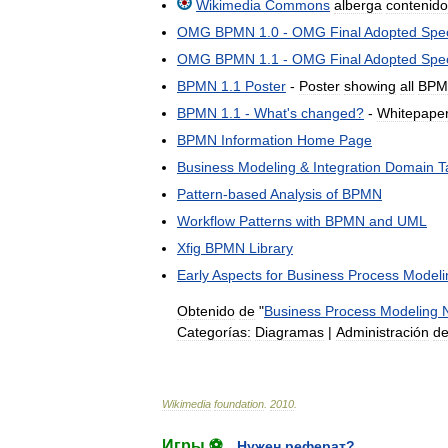
Wikimedia
Commons
alberga
contenido
OMG
BPMN
1
.
0
-
OMG
Final
Adopted
Spec
OMG
BPMN
1
.
1
-
OMG
Final
Adopted
Spec
BPMN
1
.
1
Poster
-
Poster
showing
all
BPM
BPMN
1
.
1
-
What
'
s
changed
?
-
Whitepape
BPMN
Information
Home
Page
Business
Modeling
&
Integration
Domain
T
Pattern
-
based
Analysis
of
BPMN
Workflow
Patterns
with
BPMN
and
UML
Xfig
BPMN
Library
Early
Aspects
for
Business
Process
Modeli
Obtenido
de
"
Business
Process
Modeling
Categorías:
Diagramas
|
Administración
d
Wikimedia
foundation
.
2010
.
Игры ⚽
Нужен реферат?