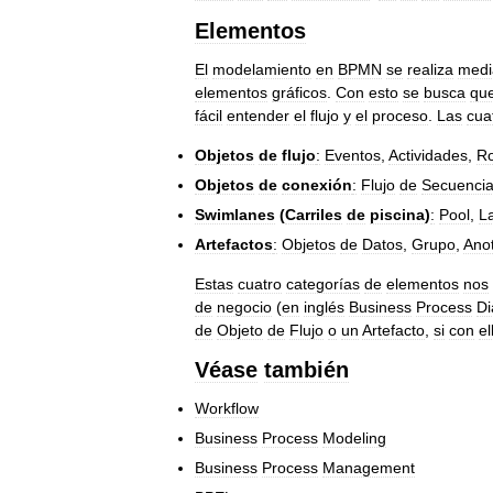
Elementos
El
modelamiento
en
BPMN
se
realiza
medi
elementos
gráficos
.
Con
esto
se
busca
qu
fácil
entender
el
flujo
y
el
proceso
.
Las
cua
Objetos
de
flujo
:
Eventos
,
Actividades
,
R
Objetos
de
conexión
:
Flujo
de
Secuenci
Swimlanes
(
Carriles
de
piscina
)
:
Pool
,
L
Artefactos
:
Objetos
de
Datos
,
Grupo
,
Ano
Estas
cuatro
categorías
de
elementos
nos
de
negocio
(
en
inglés
Business
Process
D
de
Objeto
de
Flujo
o
un
Artefacto
,
si
con
el
Véase
también
Workflow
Business
Process
Modeling
Business
Process
Management