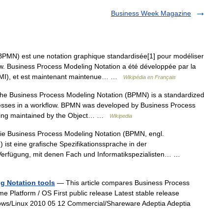
Business Week Magazine
PMN) est une notation graphique standardisée[1] pour modéliser
w. Business Process Modeling Notation a été développée par la
PMI), et est maintenant maintenue… …
Wikipédia en Français
e Business Process Modeling Notation (BPMN) is a standardized
cesses in a workflow. BPMN was developed by Business Process
being maintained by the Object… …
Wikipedia
e Business Process Modeling Notation (BPMN, engl.
 ist eine grafische Spezifikationssprache in der
ur Verfügung, mit denen Fach und Informatikspezialisten… …
g Notation tools
— This article compares Business Process
e Platform / OS First public release Latest stable release
ows/Linux 2010 05 12 Commercial/Shareware Adeptia Adeptia