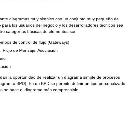
ante
diagramas
muy
simples
con
un
conjunto
muy
pequeño
de
e
para
los
usuarios
del
negocio
y
los
desarrolladores
técnicos
sea
tro
categorías
básicas
de
elementos
son:
ombos
de
control
de
flujo
(
Gateways
)
a
,
Flujo
de
Mensaje
,
Asociación
ane
tación
dan
la
oportunidad
de
realizar
un
diagrama
simple
de
procesos
iagram
o
BPD
).
En
un
BPD
se
permite
definir
un
tipo
personalizado
lo
se
hace
el
diagrama
más
comprensible
.