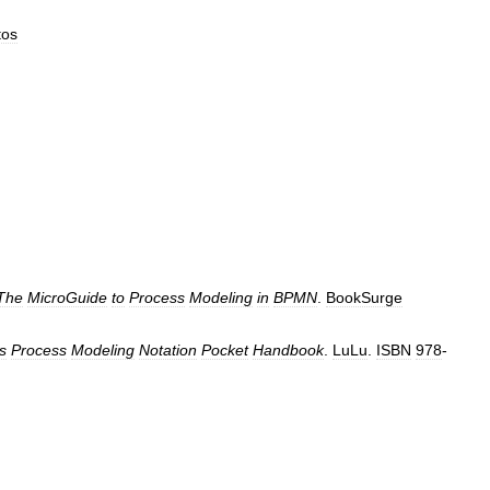
tos
The
MicroGuide
to
Process
Modeling
in
BPMN
.
BookSurge
s
Process
Modeling
Notation
Pocket
Handbook
.
LuLu
.
ISBN
978
-