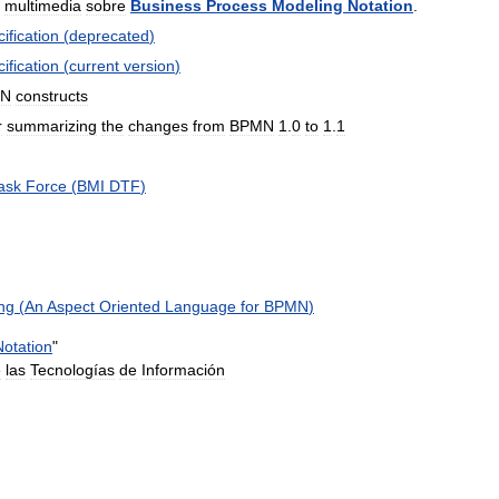
multimedia
sobre
Business
Process
Modeling
Notation
.
ification
(
deprecated
)
ification
(
current
version
)
N
constructs
r
summarizing
the
changes
from
BPMN
1
.
0
to
1
.
1
ask
Force
(
BMI
DTF
)
ng
(
An
Aspect
Oriented
Language
for
BPMN
)
Notation
"
e
las
Tecnologías
de
Información