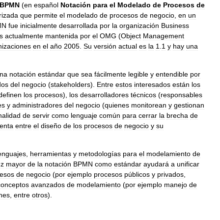
BPMN
(
en
español
Notación
para
el
Modelado
de
Procesos
de
rizada
que
permite
el
modelado
de
procesos
de
negocio
,
en
un
MN
fue
inicialmente
desarrollada
por
la
organización
Business
s
actualmente
mantenida
por
el
OMG
(
Object
Management
nizaciones
en
el
año
2005
.
Su
versión
actual
es
la
1
.
1
y
hay
una
na
notación
estándar
que
sea
fácilmente
legible
y
entendible
por
dos
del
negocio
(
stakeholders
).
Entre
estos
interesados
están
los
definen
los
procesos
),
los
desarrolladores
técnicos
(
responsables
es
y
administradores
del
negocio
(
quienes
monitorean
y
gestionan
inalidad
de
servir
como
lenguaje
común
para
cerrar
la
brecha
de
enta
entre
el
diseño
de
los
procesos
de
negocio
y
su
enguajes
,
herramientas
y
metodologías
para
el
modelamiento
de
ez
mayor
de
la
notación
BPMN
como
estándar
ayudará
a
unificar
esos
de
negocio
(
por
ejemplo
procesos
públicos
y
privados
,
conceptos
avanzados
de
modelamiento
(
por
ejemplo
manejo
de
nes
,
entre
otros
).