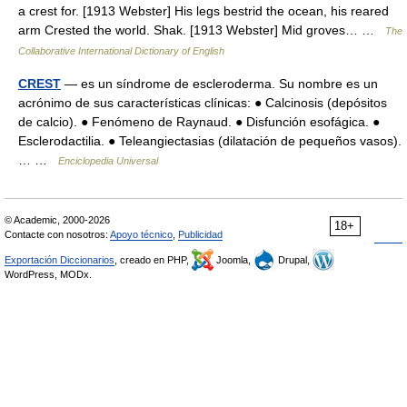
a crest for. [1913 Webster] His legs bestrid the ocean, his reared
arm Crested the world. Shak. [1913 Webster] Mid groves… …
The
Collaborative International Dictionary of English
CREST
— es un síndrome de escleroderma. Su nombre es un
acrónimo de sus características clínicas: ● Calcinosis (depósitos
de calcio). ● Fenómeno de Raynaud. ● Disfunción esofágica. ●
Esclerodactilia. ● Teleangiectasias (dilatación de pequeños vasos).
… …
Enciclopedia Universal
© Academic, 2000-2026
18+
Contacte con nosotros:
Apoyo técnico
,
Publicidad
Exportación Diccionarios
, creado en PHP,
Joomla,
Drupal,
WordPress, MODx.