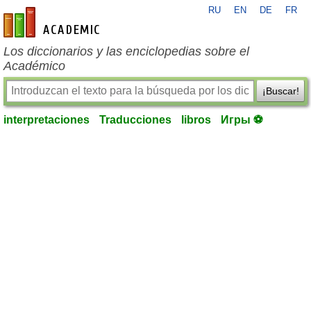
RU
EN
DE
FR
es-academic.com
Los diccionarios y las enciclopedias sobre el
Académico
¡Buscar!
interpretaciones
Traducciones
libros
Игры ⚽