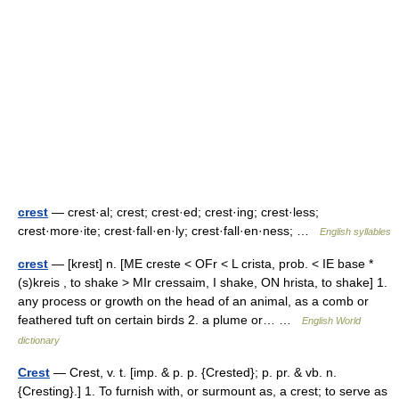
crest
— crest·al; crest; crest·ed; crest·ing; crest·less;
crest·more·ite; crest·fall·en·ly; crest·fall·en·ness; …
English syllables
crest
— [krest] n. [ME creste < OFr < L crista, prob. < IE base *
(s)kreis , to shake > MIr cressaim, I shake, ON hrista, to shake] 1.
any process or growth on the head of an animal, as a comb or
feathered tuft on certain birds 2. a plume or… …
English World
dictionary
Crest
— Crest, v. t. [imp. & p. p. {Crested}; p. pr. & vb. n.
{Cresting}.] 1. To furnish with, or surmount as, a crest; to serve as