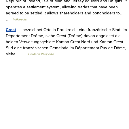
Republic of Ireland, Isle of Man and Jersey equities and UK gilts. It
operates a settlement system, allowing trades that have been
agreed to be settled.It allows shareholders and bondholders to…
…
Wikipedia
Crest
— bezeichnet Orte in Frankreich: eine französische Stadt im
Département Drôme, siehe Crest (Drôme) davon abgeleitet die
beiden Verwaltungsgebiete Kanton Crest Nord und Kanton Crest
Sud eine französischen Gemeinde im Département Puy de Dôme,
siehe… …
Deutsch Wikipedia