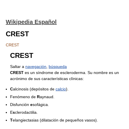
Wikipedia Español
CREST
CREST
CREST
Saltar a
navegación
,
búsqueda
CREST
es un síndrome de escleroderma. Su nombre es un
acrónimo de sus características clínicas:
C
alcinosis (depósitos de
calcio
).
Fenómeno de
R
aynaud.
Disfunción
e
sofágica.
E
s
clerodactilia.
T
elangiectasias (dilatación de pequeños vasos).