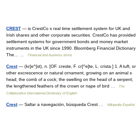
CREST
— is CrestCo s real time settlement system for UK and
Irish shares and other corporate securities. CrestCo has provided
settlement systems for government bonds and money market
instruments in the UK since 1990. Bloomberg Financial Dictionary
The… …
Financial and business terms
Crest
— (kr[e^]st), n. [OF. creste, F. cr[^e]te, L. crista.] 1. A tuft, or
other excrescence or natural ornament, growing on an animal s
head; the comb of a cock; the swelling on the head of a serpent;
the lengthened feathers of the crown or nape of bird …
The
Collaborative International Dictionary of English
Crest
— Saltar a navegación, búsqueda Crest …
Wikipedia Español