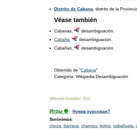
Distrito
de
Cabana
,
distrito
de
la
Provinci
Véase
también
Cabanas
,
desambiguación
.
Cabaña
,
desambiguación
.
Cabañas
,
desambiguación
.
Obtenido
de
"
Cabana
"
Categoría:
Wikipedia:Desambiguación
Wikimedia
foundation
.
2010
.
Игры ⚽
Нужна курсовая?
Sinónimos
:
choza
,
barraca
,
chamizo
,
bohío
,
cabañuela
,