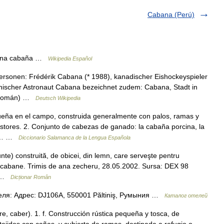
Cabana (Perú)
 Una cabaña …
Wikipedia Español
ersonen: Frédérik Cabana (* 1988), kanadischer Eishockeyspieler
nischer Astronaut Cabana bezeichnet zudem: Cabana, Stadt in
n Román) …
Deutsch Wikipedia
eña en el campo, construida generalmente con palos, ramas y
tores. 2. Conjunto de cabezas de ganado: la cabaña porcina, la
en:… …
Diccionario Salamanca de la Lengua Española
e) construită, de obicei, din lemn, care serveşte pentru
n fr. cabane. Trimis de ana zecheru, 28.05.2002. Sursa: DEX 98
e… …
Dicționar Român
теля: Адрес: DJ106A, 550001 Păltiniş, Румыния …
Каталог отелей
e, caber). 1. f. Construcción rústica pequeña y tosca, de