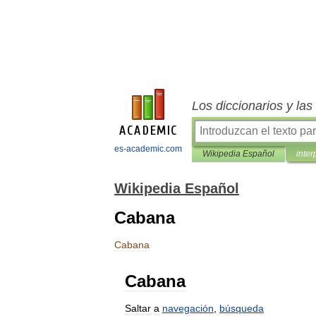
Los diccionarios y la
es-academic.com
Wikipedia Español
inter
Wikipedia Español
Cabana
Cabana
Cabana
Saltar
a
navegación
,
búsqueda