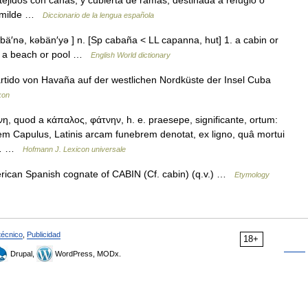
ejidos con cañas, y cubierta de ramas, destinada a refugio o
humilde …
Diccionario de la lengua española
′nə, kəbän′yə ] n. [Sp cabaña < LL capanna, hut] 1. a cabin or
at a beach or pool …
English World dictionary
artido von Havaña auf der westlichen Nordküste der Insel Cuba
kon
 quod a κάπαλος, φάτνην, h. e. praesepe, significante, ortum:
m Capulus, Latinis arcam funebrem denotat, ex ligno, quâ mortui
t.… …
Hofmann J. Lexicon universale
rican Spanish cognate of CABIN (Cf. cabin) (q.v.) …
Etymology
técnico
,
Publicidad
18+
Drupal,
WordPress, MODx.