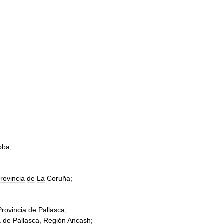
oba
;
rovincia
de
La
Coruña
;
Provincia
de
Pallasca
;
a
de
Pallasca
,
Región
Ancash
;