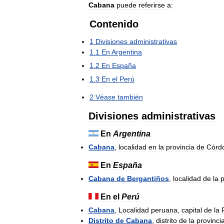
Cabana
puede
referirse
a:
Contenido
1
Divisiones
administrativas
1
.
1
En
Argentina
1
.
2
En
España
1
.
3
En
el
Perú
2
Véase
también
Divisiones
administrativas
En
Argentina
Cabana
,
localidad
en
la
provincia
de
Córd
En
España
Cabana
de
Bergantiños
,
localidad
de
la
p
En
el
Perú
Cabana
,
Localidad
peruana
,
capital
de
la
Distrito
de
Cabana
,
distrito
de
la
provinci