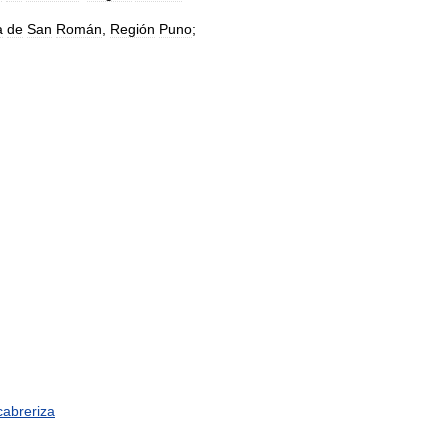
a
de
San
Román
,
Región
Puno
;
cabreriza