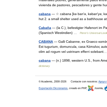
materiales pobres, generalmente palos entret
vivienda de pastores, pescadores y gente 
cabana
— ☆ cabana [kə ban′ə, kəban′yə; kəbä
hut 2. a small shelter used as a bathhouse 
Cabaña
— (la C.), befestigter Hafenort im P
(Spanisch Westindien) …
Pierer's Universal-Lexi
CABANA
— Galli Cabanne, ex Graeco καπάνη,
Est tugurium, domuncula, casa Κάπαλος aute
olim ad rogum vel ustrinam efferri soleban
cabana
— (n.) 1898, western U.S., from Ame
dictionary
© Academic, 2000-2026
Contacte con nosotros:
Apoyo 
Exportación Diccionarios
, creado en PHP,
Joomla,