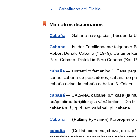
Caballucos del Diablo
Mira otros diccionarios:
Cabaña
— Saltar a navegación, búsqueda
Cabana
— ist der Familienname folgender P
Robert Donald Cabana (* 1949), US amerika
Peru Cabana, Distrikt in Peru Cabana (Sa
cabaña
— sustantivo femenino 1. Casa pequ
cañas: cabaña de pescadores, cabaña de pas
cabaña ovina, la cabaña caballar. 3. Orig
cabană
— CABÁNĂ, cabane, s.f. casă (la munt
adăpostirea turiştilor şi a vânătorilor. – Di
cabánă s. f., g. d. art. cabánei; pl. cabán
Cabana
— (Păltiniş,Румыния) Категория о
cabaña
— (Del lat. capanna, choza, de capĕr