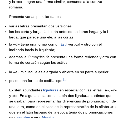
y la «
s
» tengan una forma similar, comunes a la cursiva
romana.
Presenta varias peculiaridades:
varias letras presentan dos versiones
las ies corta y larga, la i corta antecede a letras largas y la i
larga, que parece una ele, a las cortas;
la «
d
» tiene una forma con un
ástil
vertical y otro con él
inclinado hacia la izquierda;
además la
O mayúscula
presenta una forma redonda y otra con
forma de corazón según los estilos.
la «
e
» minúscula es alargada y abierta en su parte superior;
[
6
]
posee una forma de cedilla «
ç
».
Existen abundantes
ligaduras
en especial con las letras «
e
», «
r
»
y «
t
». En algunas ocasiones había dos ligaduras distintas que
se usaban para representar las diferencias de pronunciación de
una letra, como en el caso de la representación de la sílaba «
ti
»
que en el latín hispano de la época tenía dos pronunciaciones
una
oclusiva
y otra
fricativa
.