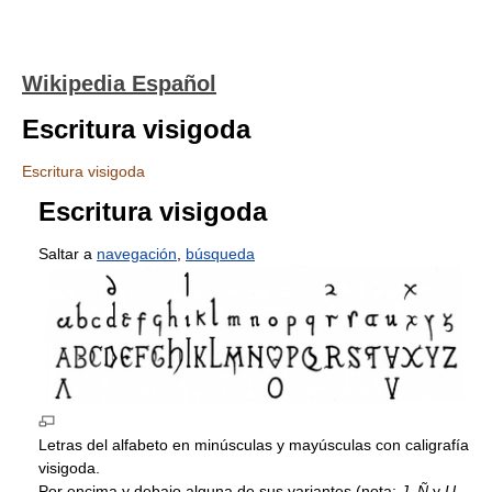
Wikipedia Español
Escritura visigoda
Escritura visigoda
Escritura visigoda
Saltar a
navegación
,
búsqueda
Letras del alfabeto en minúsculas y mayúsculas con caligrafía
visigoda.
Por encima y debajo alguna de sus variantes (nota:
J
,
Ñ
y
U