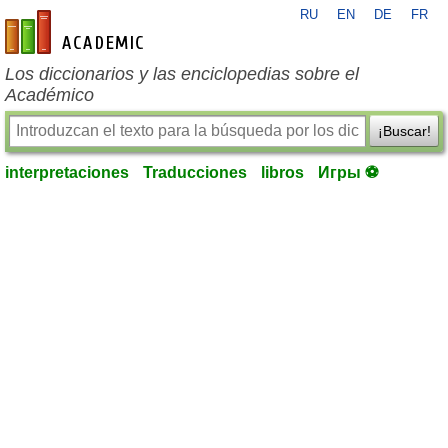
RU
EN
DE
FR
es-academic.com
Los diccionarios y las enciclopedias sobre el
Académico
¡Buscar!
interpretaciones
Traducciones
libros
Игры ⚽