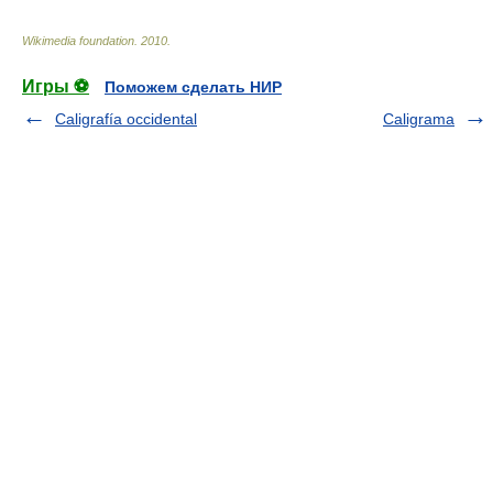
Wikimedia foundation
.
2010
.
Игры ⚽
Поможем сделать НИР
Caligrafía occidental
Caligrama