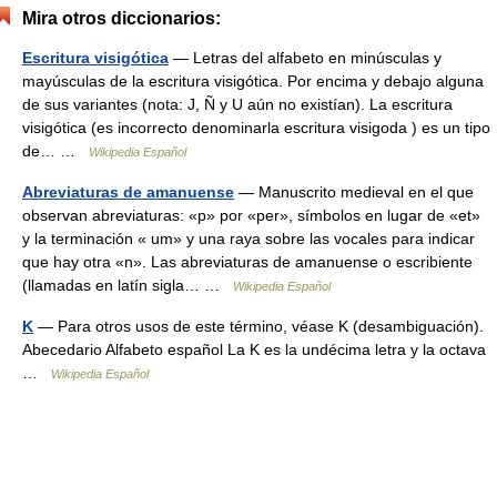
Mira otros diccionarios:
Escritura visigótica
— Letras del alfabeto en minúsculas y
mayúsculas de la escritura visigótica. Por encima y debajo alguna
de sus variantes (nota: J, Ñ y U aún no existían). La escritura
visigótica (es incorrecto denominarla escritura visigoda ) es un tipo
de… …
Wikipedia Español
Abreviaturas de amanuense
— Manuscrito medieval en el que
observan abreviaturas: «p» por «per», símbolos en lugar de «et»
y la terminación « um» y una raya sobre las vocales para indicar
que hay otra «n». Las abreviaturas de amanuense o escribiente
(llamadas en latín sigla… …
Wikipedia Español
K
— Para otros usos de este término, véase K (desambiguación).
Abecedario Alfabeto español La K es la undécima letra y la octava
…
Wikipedia Español