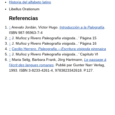
Historia del alfabeto latino
Libellus Orationum
Referencias
↑
Arevalo Jordán, Víctor Hugo.
Introducción a la Palografía
.
ISBN 987-95963-7-4
↑
J. Muñoz y Rivero
Paleografía visigoda...'
Página 15
↑
J. Muñoz y Rivero
Paleografía visigoda...'
Página 16
↑
Cecilio Herrero.
Paleografia.—Escritura visigoda pirenaica
↑
J. Muñoz y Rivero
Paleografía visigoda...'
Capítulo VI
↑
Maria Selig, Barbara Frank, Jörg Hartmann,
Le passage à
l'écrit des langues romanes
. Publié par Gunter Narr Verlag,
1993. ISBN 3-8233-4261-4, 9783823342618. P.127.