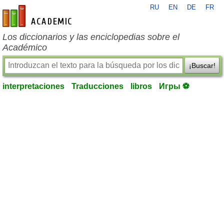
RU
EN
DE
FR
es-academic.com
Los diccionarios y las enciclopedias sobre el
Académico
¡Buscar!
interpretaciones
Traducciones
libros
Игры ⚽