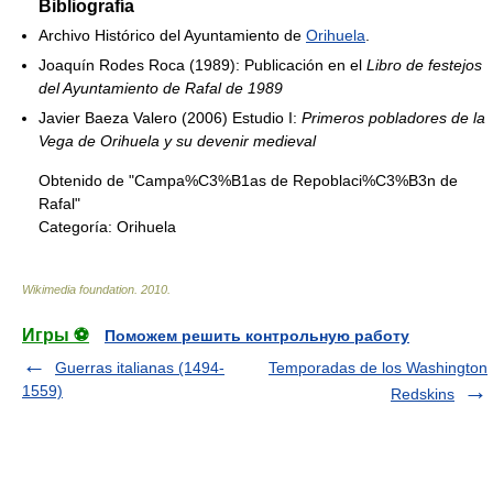
Bibliografía
Archivo Histórico del Ayuntamiento de
Orihuela
.
Joaquín Rodes Roca (1989): Publicación en el
Libro de festejos
del Ayuntamiento de Rafal de 1989
Javier Baeza Valero (2006) Estudio I:
Primeros pobladores de la
Vega de Orihuela y su devenir medieval
Obtenido de "Campa%C3%B1as de Repoblaci%C3%B3n de
Rafal"
Categoría:
Orihuela
Wikimedia foundation
.
2010
.
Игры ⚽
Поможем решить контрольную работу
Guerras italianas (1494-
Temporadas de los Washington
1559)
Redskins