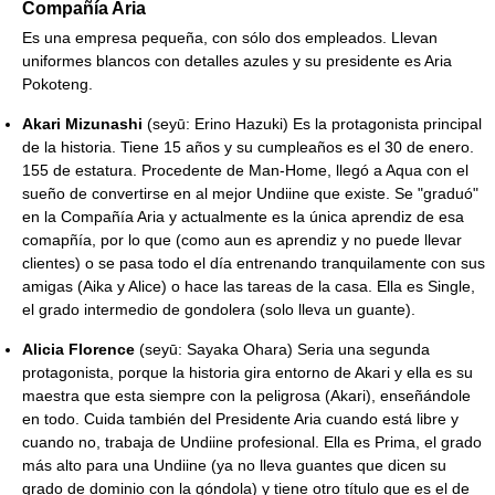
Compañía Aria
Es una empresa pequeña, con sólo dos empleados. Llevan
uniformes blancos con detalles azules y su presidente es Aria
Pokoteng.
Akari Mizunashi
(seyū: Erino Hazuki) Es la protagonista principal
de la historia. Tiene 15 años y su cumpleaños es el 30 de enero.
155 de estatura. Procedente de Man-Home, llegó a Aqua con el
sueño de convertirse en al mejor Undiine que existe. Se "graduó"
en la Compañía Aria y actualmente es la única aprendiz de esa
comapñía, por lo que (como aun es aprendiz y no puede llevar
clientes) o se pasa todo el día entrenando tranquilamente con sus
amigas (Aika y Alice) o hace las tareas de la casa. Ella es Single,
el grado intermedio de gondolera (solo lleva un guante).
Alicia Florence
(seyū: Sayaka Ohara) Seria una segunda
protagonista, porque la historia gira entorno de Akari y ella es su
maestra que esta siempre con la peligrosa (Akari), enseñándole
en todo. Cuida también del Presidente Aria cuando está libre y
cuando no, trabaja de Undiine profesional. Ella es Prima, el grado
más alto para una Undiine (ya no lleva guantes que dicen su
grado de dominio con la góndola) y tiene otro título que es el de