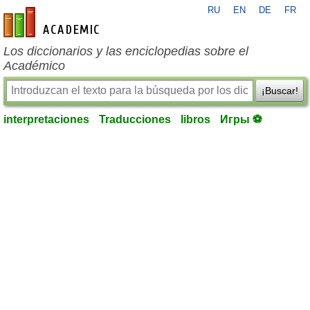
RU
EN
DE
FR
es-academic.com
Los diccionarios y las enciclopedias sobre el
Académico
¡Buscar!
interpretaciones
Traducciones
libros
Игры ⚽