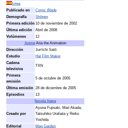
Ivrea
Publicado en
Comic Blade
Demografía
Shōnen
Primera edición
10 de noviembre de 2002
Última edición
Abril de 2008
Volúmenes
12
Anime
Aria the Animation
Dirección
Jun'ichi Satō
Estudio
Hal Film Maker
Cadena
TXN
televisiva
Primera
5 de octubre de 2005
emisión
Última emisión
28 de diciembre de 2005
Episodios
13
Novela ligera
Ayuna Fujisaki, Mari Akada,
Creado por
Tatsuhiko Urahata y Reiko
Yoshida
Editorial
Mag Garden