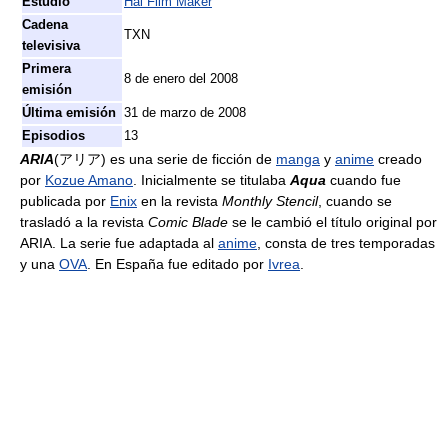
Estudio
Hal Film Maker
Cadena
TXN
televisiva
Primera
8 de enero del 2008
emisión
Última emisión
31 de marzo de 2008
Episodios
13
ARIA
(アリア) es una serie de ficción de
manga
y
anime
creado
por
Kozue Amano
. Inicialmente se titulaba
Aqua
cuando fue
publicada por
Enix
en la revista
Monthly Stencil
, cuando se
trasladó a la revista
Comic Blade
se le cambió el título original por
ARIA. La serie fue adaptada al
anime
, consta de tres temporadas
y una
OVA
. En España fue editado por
Ivrea
.