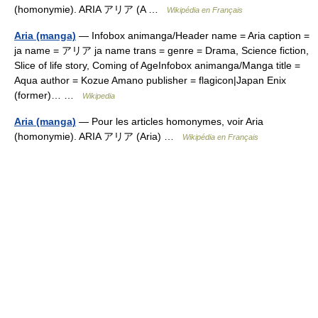
(homonymie). ARIA アリア (A …
Wikipédia en Français
Aria (manga)
— Infobox animanga/Header name = Aria caption =
ja name = アリア ja name trans = genre = Drama, Science fiction,
Slice of life story, Coming of AgeInfobox animanga/Manga title =
Aqua author = Kozue Amano publisher = flagicon|Japan Enix
(former)… …
Wikipedia
Aria (manga)
— Pour les articles homonymes, voir Aria
(homonymie). ARIA アリア (Aria) …
Wikipédia en Français