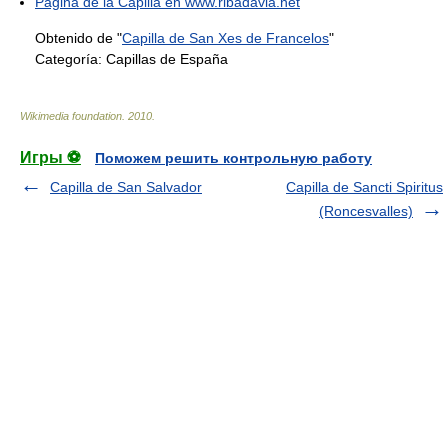
Página de la Capilla en www.ribadavia.net
Obtenido de "
Capilla de San Xes de Francelos
"
Categoría:
Capillas de España
Wikimedia foundation
.
2010
.
Игры ⚽
Поможем решить контрольную работу
Capilla de San Salvador
Capilla de Sancti Spiritus
(Roncesvalles)