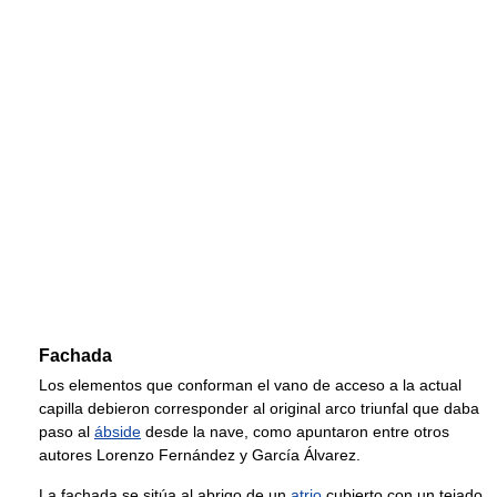
Fachada
Los elementos que conforman el vano de acceso a la actual
capilla debieron corresponder al original arco triunfal que daba
paso al
ábside
desde la nave, como apuntaron entre otros
autores Lorenzo Fernández y García Álvarez.
La fachada se sitúa al abrigo de un
atrio
cubierto con un tejado