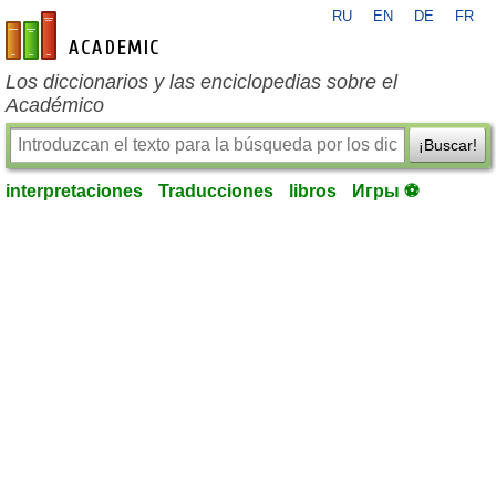
RU
EN
DE
FR
es-academic.com
Los diccionarios y las enciclopedias sobre el
Académico
¡Buscar!
interpretaciones
Traducciones
libros
Игры ⚽