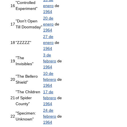
"Controlled
16
enero
de
Experiment"
1964
20 de
"Don't Open
17
enero
de
Till Doomsday"
1964
27 de
18
"ZZZZZ"
enero
de
1964
3 de
"The
19
febrero
de
Invisibles"
1964
10 de
"The Bellero
20
febrero
de
Shield"
1964
"The Children
17 de
21
of Spider
febrero
de
County"
1964
24 de
"Specimen:
22
febrero
de
Unknown"
1964