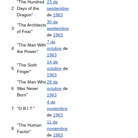
"The Hundred
23 de
2
Days of the
septiembre
Dragon"
de
1963
30 de
"The Architects
3
septiembre
of Fear"
de
1963
7 de
"The Man With
4
octubre
de
the Power"
1963
14 de
"The Sixth
5
octubre
de
Finger"
1963
"The Man Who
28 de
6
Was Never
octubre
de
Born"
1963
4 de
7
"O.B.I.T."
noviembre
de
1963
11 de
"The Human
8
noviembre
Factor"
de
1963