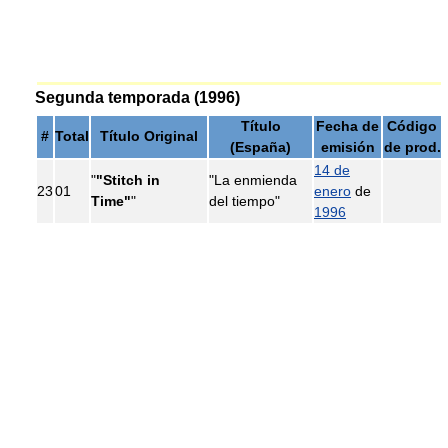
Segunda temporada (1996)
Título
Fecha de
Código
#
Total
Título Original
(España)
emisión
de prod.
14 de
"
"Stitch in
"La enmienda
23
01
enero
de
Time"
"
del tiempo"
1996