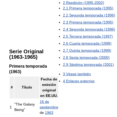
2
Reedición (1995-2002)
2.1
Primera temporada (1995)
2.2
Segunda temporada (1996)
2.3
Primera temporada (1995)
2.4
Segunda temporada (1996)
2.5
Tercera temporada (1997)
2.6
Cuarta temporada (1998)
2.7
Quinta temporada (1999)
Serie Original
(1963-1965)
2.8
Sexta temporada (2000)
2.9
Séptima temporada (2001)
Primera temporada
(1963)
3
Véase también
Fecha de
4
Enlaces externos
emisión
#
Título
original
en EE.UU.
16 de
"The Galaxy
1
septiembre
Being"
de
1963