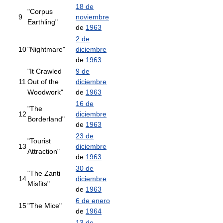
18 de
"Corpus
9
noviembre
Earthling"
de
1963
2 de
10
"Nightmare"
diciembre
de
1963
"It Crawled
9 de
11
Out of the
diciembre
Woodwork"
de
1963
16 de
"The
12
diciembre
Borderland"
de
1963
23 de
"Tourist
13
diciembre
Attraction"
de
1963
30 de
"The Zanti
14
diciembre
Misfits"
de
1963
6 de enero
15
"The Mice"
de
1964
13 de