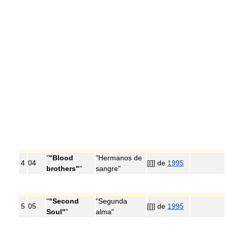
"
"Blood
"Hermanos de
4
04
[[]] de
1995
brothers"
"
sangre"
"
"Second
"Segunda
5
05
[[]] de
1995
Soul"
"
alma"