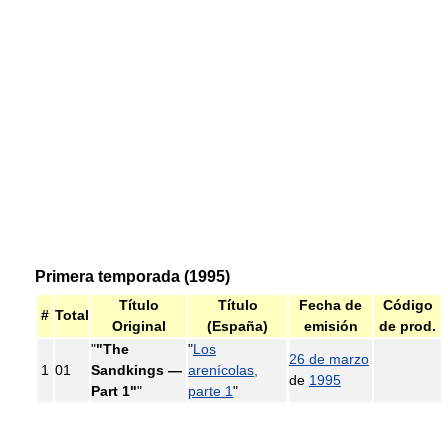
Primera temporada (1995)
Título
Título
Fecha de
Código
#
Total
Original
(España)
emisión
de prod.
"
"The
"
Los
26 de marzo
1
01
Sandkings —
arenícolas,
de
1995
Part 1"
"
parte 1
"