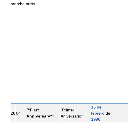
marcha atrás.
16 de
"
"First
"Primer
28
04
febrero
de
Anniversary"
"
Aniversario"
1996