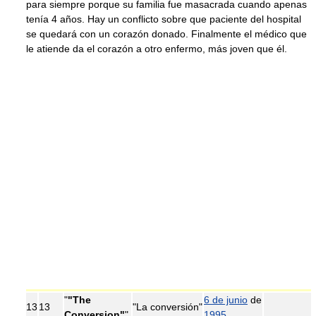
para siempre porque su familia fue masacrada cuando apenas
tenía 4 años. Hay un conflicto sobre que paciente del hospital
se quedará con un corazón donado. Finalmente el médico que
le atiende da el corazón a otro enfermo, más joven que él.
"
"The
6 de junio
de
13
13
"La conversión"
Conversion"
"
1995