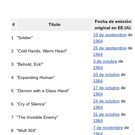
Fecha de emisión
#
Título
original en EE.UU.
19 de septiembre
de
1
"Soldier"
1964
26 de septiembre
de
2
"Cold Hands, Warm Heart"
1964
3 de octubre
de
3
"Behold, Eck!"
1964
10 de octubre
de
4
"Expanding Human"
1964
17 de octubre
de
5
"Demon with a Glass Hand"
1964
24 de octubre
de
6
"Cry of Silence"
1964
31 de octubre
de
7
"The Invisible Enemy"
1964
7 de noviembre
de
8
"Wolf 359"
1964