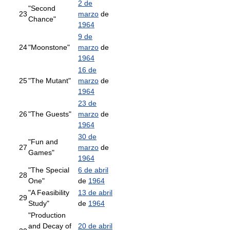
2 de
"Second
23
marzo
de
Chance"
1964
9 de
24
"Moonstone"
marzo
de
1964
16 de
25
"The Mutant"
marzo
de
1964
23 de
26
"The Guests"
marzo
de
1964
30 de
"Fun and
27
marzo
de
Games"
1964
"The Special
6 de abril
28
One"
de
1964
"A Feasibility
13 de abril
29
Study"
de
1964
"Production
and Decay of
20 de abril