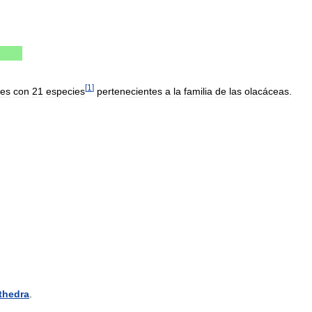
[
1
]
res
con
21
especies
pertenecientes
a
la
familia
de
las
olacáceas
.
thedra
.