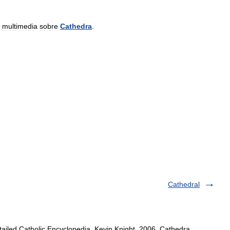
multimedia
sobre
Cathedra
.
Cathedral
ailed Catholic Encyclopedia. Kevin Knight. 2006. Cathedra