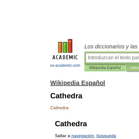
Los diccionarios y la
es-academic.com
Wikipedia Español
inter
Wikipedia Español
Cathedra
Cathedra
Cathedra
Saltar
a
navegación
,
búsqueda