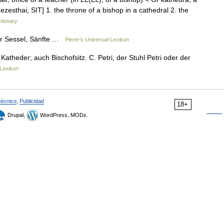
zesthai, SIT] 1. the throne of a bishop in a cathedral 2. the
ctionary
rer Sessel, Sänfte …
Pierer's Universal-Lexikon
 Katheder; auch Bischofsitz. C. Petri, der Stuhl Petri oder der
Lexikon
técnico
,
Publicidad
18+
Drupal,
WordPress, MODx.