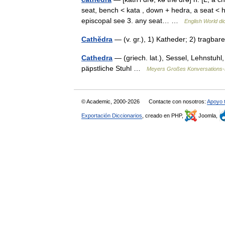
seat, bench < kata , down + hedra, a seat < he
episcopal see 3. any seat… …
English World di
Cathĕdra
— (v. gr.), 1) Katheder; 2) tragba
Cathedra
— (griech. lat.), Sessel, Lehnstuhl,
päpstliche Stuhl …
Meyers Großes Konversations-
© Academic, 2000-2026
Contacte con nosotros:
Apoyo 
Exportación Diccionarios
, creado en PHP,
Joomla,