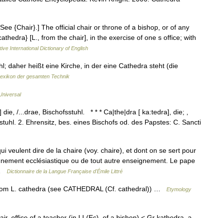
 See {Chair}.] The official chair or throne of a bishop, or of any
thedra} [L., from the chair], in the exercise of one s office; with
ive International Dictionary of English
l; daher heißt eine Kirche, in der eine Cathedra steht (die
exikon der gesamten Technik
Universal
e, /...drae, Bischofsstuhl. * * * Ca|the|dra [ ka:tedra], die; ,
hr]stuhl. 2. Ehrensitz, bes. eines Bischofs od. des Papstes: C. Sancti
i veulent dire de la chaire (voy. chaire), et dont on se sert pour
gnement ecclésiastique ou de tout autre enseignement. Le pape
t …
Dictionnaire de la Langue Française d'Émile Littré
 from L. cathedra (see CATHEDRAL (Cf. cathedral)) …
Etymology
hair, office of a teacher (in LL(Ec), of a bishop) < Gr kathedra, a