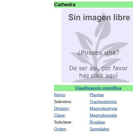
Cathedra
Clasificación
científica
Reino
:
Plantae
Subreino:
Tracheobionta
División
:
Magnoliophyta
Clase
:
Magnoliopsida
Subclase:
Rosidae
Orden
:
Santalales