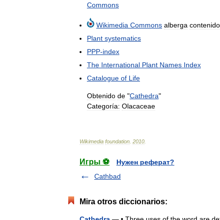
Commons
Wikimedia
Commons
alberga
contenido
Plant
systematics
PPP
-
index
The
International
Plant
Names
Index
Catalogue
of
Life
Obtenido
de
"
Cathedra
"
Categoría:
Olacaceae
Wikimedia
foundation
.
2010
.
Игры ⚽
Нужен реферат?
Cathbad
Mira otros diccionarios:
Cathedra
— • Three uses of the word are det