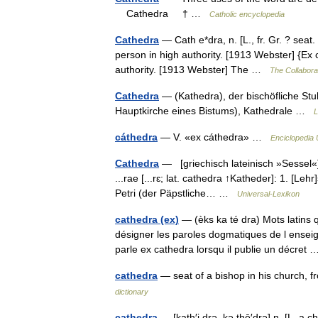
Cathedra † …
Catholic encyclopedia
Cathedra
— Cath e*dra, n. [L., fr. Gr. ? seat.
person in high authority. [1913 Webster] {Ex ca
authority. [1913 Webster] The …
The Collaborat
Cathedra
— (Kathedra), der bischöfliche Stuh
Hauptkirche eines Bistums), Kathedrale …
L
cáthedra
— V. «ex cáthedra» …
Enciclopedia 
Cathedra
— [griechisch lateinisch »Sessel«] di
...rae [...rɛ; lat. cathedra ↑Katheder]: 1. [Le
Petri (der Päpstliche… …
Universal-Lexikon
cathedra (ex)
— (èks ka té dra) Mots latins qu
désigner les paroles dogmatiques de l ensei
parle ex cathedra lorsqu il publie un décre
cathedra
— seat of a bishop in his church,
dictionary
cathedra
— [kath′i drə, kə thē′drə] n. [L, a c