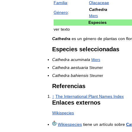
Familia
:
Olacaceae
Cathedra
Género
:
Miers
Especies
ver
texto
Cathedra
es
un
género
de
plantas
con
flo
Especies
seleccionadas
Cathedra
acuminata
Miers
Cathedra
aestuaria
Sleumer
Cathedra
bahiensis
Sleumer
Referencias
↑
The
International
Plant
Names
Index
Enlaces
externos
Wikispecies
Wikiespecies
tiene
un
artículo
sobre
Ca