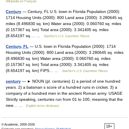
Wikipédia en Français
Century
— Century, FL U.S. town in Florida Population (2000):
1714 Housing Units (2000): 800 Land area (2000): 3.280645 sq.
miles (8.496830 sq. km) Water area (2000): 0.060760 sq. miles
(0.157367 sq. km) Total area (2000): 3.341405 sq. miles
(8.654197 sq.… …
StarDict's U.S. Gazetteer Places
Century, FL
— U.S. town in Florida Population (2000): 1714
Housing Units (2000): 800 Land area (2000): 3.280645 sq. miles
(8.496830 sq. km) Water area (2000): 0.060760 sq. miles
(0.157367 sq. km) Total area (2000): 3.341405 sq. miles
(8.654197 sq. km) FIPS… …
StarDict's U.S. Gazetteer Places
century
— ► NOUN (pl. centuries) 1) a period of one hundred
years. 2) a batsman s score of a hundred runs in cricket. 3) a
company of a hundred men in the ancient Roman army. USAGE
Strictly speaking, centuries run from 01 to 100, meaning that the
new… …
English terms dictionary
© Academic, 2000-2026
18+