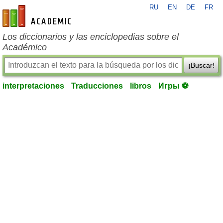
RU
EN
DE
FR
es-academic.com
Los diccionarios y las enciclopedias sobre el
Académico
¡Buscar!
interpretaciones
Traducciones
libros
Игры ⚽