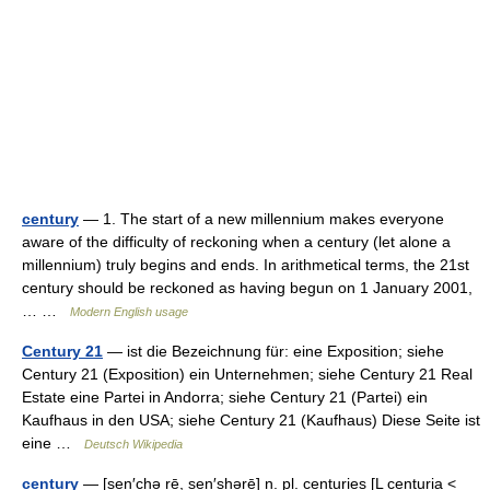
century
— 1. The start of a new millennium makes everyone
aware of the difficulty of reckoning when a century (let alone a
millennium) truly begins and ends. In arithmetical terms, the 21st
century should be reckoned as having begun on 1 January 2001,
… …
Modern English usage
Century 21
— ist die Bezeichnung für: eine Exposition; siehe
Century 21 (Exposition) ein Unternehmen; siehe Century 21 Real
Estate eine Partei in Andorra; siehe Century 21 (Partei) ein
Kaufhaus in den USA; siehe Century 21 (Kaufhaus) Diese Seite ist
eine …
Deutsch Wikipedia
century
— [sen′chə rē, sen′shərē] n. pl. centuries [L centuria <