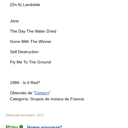
(On A) Landslide
Jane
The Day The Water Dried
Gone With The Winner
Self Destruction
Fly Me To The Ground
1988 - Is It Red?
Obtenido de "
Century
"
Categoría:
Grupos de música de Francia
Wikimedia foundation
.
2010
.
Игры ⚽
Нужна курсовая?