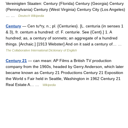
Vereinigten Staaten: Century (Florida) Century (Georgia) Century
(Pennsylvania) Century (West Virginia) Century City (Los Angeles)
… …
Deutsch Wikipedia
Century
— Cen tu*ry, n.; pl. {Centuries}. [L. centuria (in senses 1
& 3), fr. centum a hundred: cf. F. centurie. See {Cent}.] 1. A
hundred; as, a century of sonnets; an aggregate of a hundred
things. [Archaic.] [1913 Webster] And on it said a century of… …
The Collaborative International Dictionary of English
Century 21
— can mean: AP Films a British TV production
company from the 1960s, headed by Gerry Anderson, which later
became known as Century 21 Productions Century 21 Exposition
the World s Fair held in Seattle, Washington in 1962 Century 21
Real Estate A… …
Wikipedia