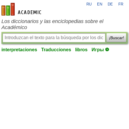
RU
EN
DE
FR
es-academic.com
Los diccionarios y las enciclopedias sobre el
Académico
¡Buscar!
interpretaciones
Traducciones
libros
Игры ⚽