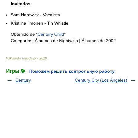
Invitados:
Sam Hardwick - Vocalista
Kristiina Ilmonen - Tin Whistle
Obtenido de "
Century Child
"
Categorías:
Álbumes de Nightwish
|
Álbumes de 2002
Wikimedia foundation
.
2010
.
Игры ⚽
Поможем решить контрольную работу
Century
Century City (Los Ángeles)