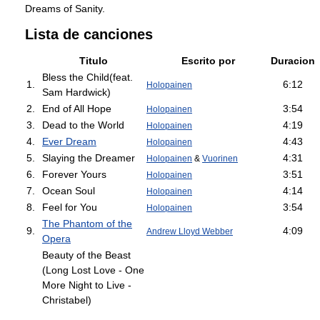
Dreams of Sanity.
Lista de canciones
Titulo
Escrito por
Duracion
Bless the Child(feat.
1.
6:12
Holopainen
Sam Hardwick)
2.
End of All Hope
3:54
Holopainen
3.
Dead to the World
4:19
Holopainen
4.
Ever Dream
4:43
Holopainen
5.
Slaying the Dreamer
4:31
Holopainen
&
Vuorinen
6.
Forever Yours
3:51
Holopainen
7.
Ocean Soul
4:14
Holopainen
8.
Feel for You
3:54
Holopainen
The Phantom of the
9.
4:09
Andrew Lloyd Webber
Opera
Beauty of the Beast
(Long Lost Love - One
More Night to Live -
Christabel)