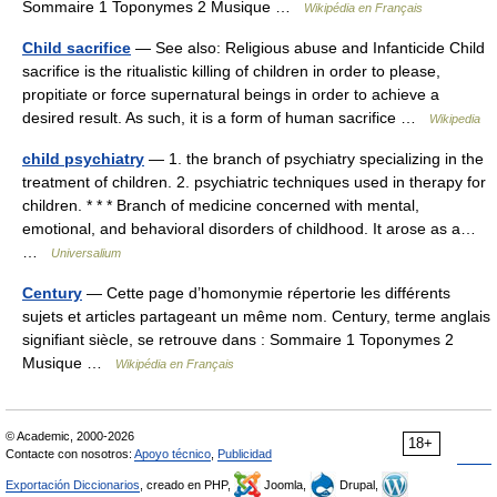
Sommaire 1 Toponymes 2 Musique …
Wikipédia en Français
Child sacrifice
— See also: Religious abuse and Infanticide Child
sacrifice is the ritualistic killing of children in order to please,
propitiate or force supernatural beings in order to achieve a
desired result. As such, it is a form of human sacrifice …
Wikipedia
child psychiatry
— 1. the branch of psychiatry specializing in the
treatment of children. 2. psychiatric techniques used in therapy for
children. * * * Branch of medicine concerned with mental,
emotional, and behavioral disorders of childhood. It arose as a…
…
Universalium
Century
— Cette page d’homonymie répertorie les différents
sujets et articles partageant un même nom. Century, terme anglais
signifiant siècle, se retrouve dans : Sommaire 1 Toponymes 2
Musique …
Wikipédia en Français
© Academic, 2000-2026
18+
Contacte con nosotros:
Apoyo técnico
,
Publicidad
Exportación Diccionarios
, creado en PHP,
Joomla,
Drupal,