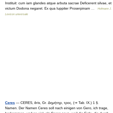
Instituit: cum iam glandes atque arbuta sacrae Deficerent silvae, et
victum Dodona negaret. Ex qua Iuppiter Proserpinam …
Hofmann J.
Lexicon universale
Ceres
— CERES, ĕris, Gr. Δημήτηρ, τρος, (⇒ Tab. IX.) 1 §.
Namen. Der Namen Ceres soll nach einigen von Gero, ich trage,