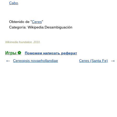
Cabo
.
Obtenido de "
Ceres
"
Categoría:
Wikipedia:Desambiguación
Wikimedia foundation
.
2010
.
Игры ⚽
Поможем написать реферат
Cereopsis novaehollandiae
Ceres (Santa Fe)