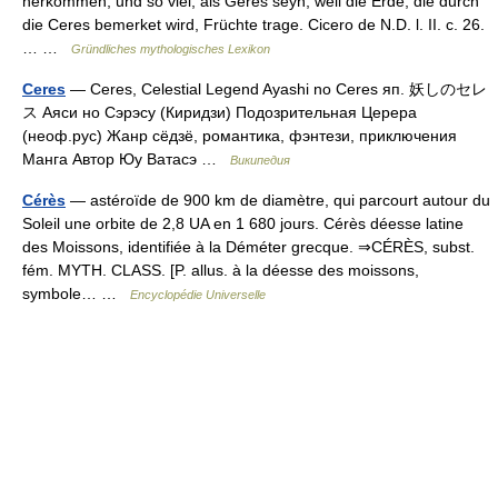
herkommen, und so viel, als Geres seyn, weil die Erde, die durch
die Ceres bemerket wird, Früchte trage. Cicero de N.D. l. II. c. 26.
… …
Gründliches mythologisches Lexikon
Ceres
— Ceres, Celestial Legend Ayashi no Ceres яп. 妖しのセレ
ス Аяси но Сэрэсу (Киридзи) Подозрительная Церера
(неоф.рус) Жанр сёдзё, романтика, фэнтези, приключения
Манга Автор Юу Ватасэ …
Википедия
Cérès
— astéroïde de 900 km de diamètre, qui parcourt autour du
Soleil une orbite de 2,8 UA en 1 680 jours. Cérès déesse latine
des Moissons, identifiée à la Déméter grecque. ⇒CÉRÈS, subst.
fém. MYTH. CLASS. [P. allus. à la déesse des moissons,
symbole… …
Encyclopédie Universelle