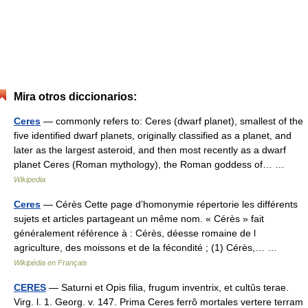
Mira otros diccionarios:
Ceres
— commonly refers to: Ceres (dwarf planet), smallest of the
five identified dwarf planets, originally classified as a planet, and
later as the largest asteroid, and then most recently as a dwarf
planet Ceres (Roman mythology), the Roman goddess of… …
Wikipedia
Ceres
— Cérès Cette page d’homonymie répertorie les différents
sujets et articles partageant un même nom. « Cérès » fait
généralement référence à : Cérès, déesse romaine de l
agriculture, des moissons et de la fécondité ; (1) Cérès,… …
Wikipédia en Français
CERES
— Saturni et Opis filia, frugum inventrix, et cultûs terae.
Virg. l. 1. Georg. v. 147. Prima Ceres ferrô mortales vertere terram