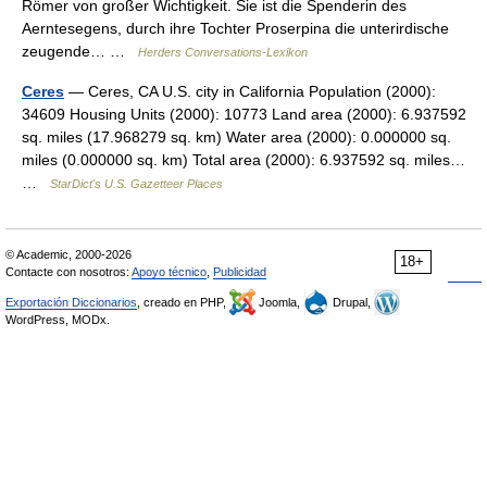
Römer von großer Wichtigkeit. Sie ist die Spenderin des
Aerntesegens, durch ihre Tochter Proserpina die unterirdische
zeugende… …
Herders Conversations-Lexikon
Ceres
— Ceres, CA U.S. city in California Population (2000):
34609 Housing Units (2000): 10773 Land area (2000): 6.937592
sq. miles (17.968279 sq. km) Water area (2000): 0.000000 sq.
miles (0.000000 sq. km) Total area (2000): 6.937592 sq. miles…
…
StarDict's U.S. Gazetteer Places
© Academic, 2000-2026
18+
Contacte con nosotros:
Apoyo técnico
,
Publicidad
Exportación Diccionarios
, creado en PHP,
Joomla,
Drupal,
WordPress, MODx.