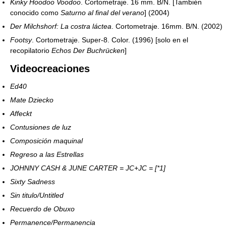
Kinky Hoodoo Voodoo
. Cortometraje. 16 mm. B/N. [También
conocido como
Saturno al final del verano
] (2004)
Der Milchshorf: La costra láctea
. Cortometraje. 16mm. B/N. (2002)
Footsy
. Cortometraje. Super-8. Color. (1996) [solo en el
recopilatorio
Echos Der Buchrücken
]
Videocreaciones
Ed40
Mate Dziecko
Affeckt
Contusiones de luz
Composición maquinal
Regreso a las Estrellas
JOHNNY CASH & JUNE CARTER = JC+JC = [*1]
Sixty Sadness
Sin titulo/Untitled
Recuerdo de Obuxo
Permanence/Permanencia