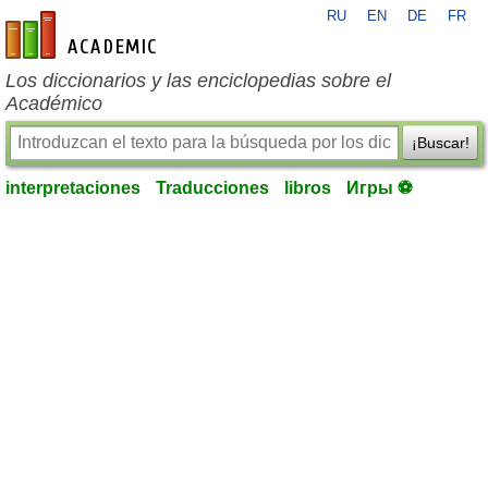
RU
EN
DE
FR
es-academic.com
Los diccionarios y las enciclopedias sobre el
Académico
¡Buscar!
interpretaciones
Traducciones
libros
Игры ⚽