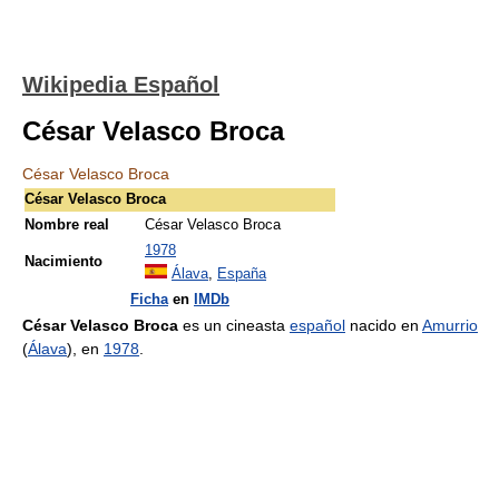
Wikipedia Español
César Velasco Broca
César Velasco Broca
César Velasco Broca
Nombre real
César Velasco Broca
1978
Nacimiento
Álava
,
España
Ficha
en
IMDb
César Velasco Broca
es un cineasta
español
nacido en
Amurrio
(
Álava
), en
1978
.