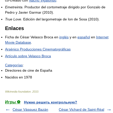
co-creado con
Nacho Vigalondo
.
Emetreinta
. Productor del cortometraje dirigido por Gonzalo de
Pedro y Javier Garmar (2010).
True Love
. Edición del largometraje de Ion de Sosa (2010).
Enlaces
Ficha de César Velasco Broca en
inglés
y en
español
en
Internet
Movie Database
.
Arsénico Producciones Cinematográficas
Artículo sobre Velasco Broca
Categorías
:
Directores de cine de España
Nacidos en 1978
Wikimedia foundation
.
2010
.
Игры ⚽
Нужно решить контрольную?
César Vásquez Bazán
César Vichard de Saint-Réal