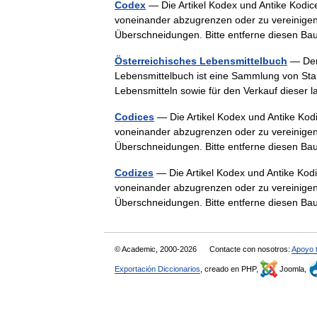
Codex
— Die Artikel Kodex und Antike Kodices
voneinander abzugrenzen oder zu vereinigen.
Überschneidungen. Bitte entferne diesen B
Österreichisches Lebensmittelbuch
— Der 
Lebensmittelbuch ist eine Sammlung von Sta
Lebensmitteln sowie für den Verkauf dieser
Codices
— Die Artikel Kodex und Antike Kodic
voneinander abzugrenzen oder zu vereinigen.
Überschneidungen. Bitte entferne diesen B
Codizes
— Die Artikel Kodex und Antike Kodic
voneinander abzugrenzen oder zu vereinigen.
Überschneidungen. Bitte entferne diesen B
© Academic, 2000-2026
Contacte con nosotros:
Apoyo 
Exportación Diccionarios
, creado en PHP,
Joomla,