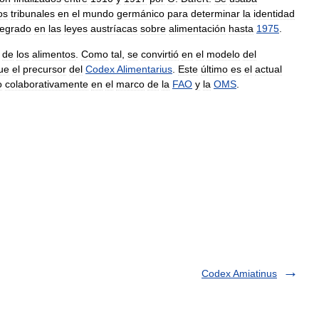
os
tribunales
en
el
mundo
germánico
para
determinar
la
identidad
tegrado
en
las
leyes
austríacas
sobre
alimentación
hasta
1975
.
de
los
alimentos
.
Como
tal
,
se
convirtió
en
el
modelo
del
ue
el
precursor
del
Codex
Alimentarius
.
Este
último
es
el
actual
o
colaborativamente
en
el
marco
de
la
FAO
y
la
OMS
.
Codex Amiatinus