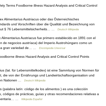
ty Terms Foodborne illness Hazard Analysis and Critical Control
 Alimentarius Austriacus oder das Österreichisches
ndards und Vorschriften über die Qualität und Bezeichnung von
 laut § 76 Lebensmittelsicherheits… …
Deutsch Wikipedia
Alimentarius Austriacus fue primero establecido en 1891 con el
ión de negocios austríaca) del Imperio Austrohúngaro como un
 una gran variedad de… …
Enciclopedia Universal
dborne illness Hazard Analysis and Critical Control Points
s (lat. für Lebensmittelkodex) ist eine Sammlung von Normen für
ät, die von der Ernährungs und Landwirtschaftsorganisation und
nten Nationen …
Deutsch Wikipedia
 (palabra latín: código de los alimentos ) es una colección
, códigos de prácticas, guías y otras recomendaciones relativas a
alimentaria… …
Wikipedia Español