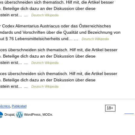
 überschneiden sich thematisch. Hilf mit, die Artikel besser
 Beteilige dich dazu an der Diskussion über diese
austein erst… …
Deutsch Wikipedia
Codex Alimentarius Austriacus oder das Österreichisches
ndards und Vorschriften über die Qualität und Bezeichnung von
 laut § 76 Lebensmittelsicherheits und… …
Deutsch Wikipedia
es überschneiden sich thematisch. Hilf mit, die Artikel besser
 Beteilige dich dazu an der Diskussion über diese
austein erst… …
Deutsch Wikipedia
es überschneiden sich thematisch. Hilf mit, die Artikel besser
 Beteilige dich dazu an der Diskussion über diese
austein erst… …
Deutsch Wikipedia
técnico
,
Publicidad
18+
Drupal,
WordPress, MODx.