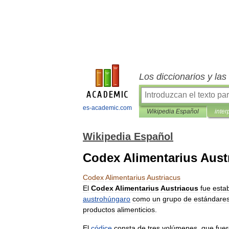
Los diccionarios y la
es-academic.com
Wikipedia Español
inter
Wikipedia Español
Codex Alimentarius Aust
Codex
Alimentarius
Austriacus
El
Codex
Alimentarius
Austriacus
fue
esta
austrohúngaro
como
un
grupo
de
estándare
productos
alimenticios
.
El
códice
consta
de
tres
volúmenes
,
que
fue