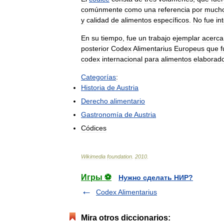
comúnmente
como
una
referencia
por
much
y
calidad
de
alimentos
específicos
.
No
fue
in
En
su
tiempo
,
fue
un
trabajo
ejemplar
acerca
posterior
Codex
Alimentarius
Europeus
que
f
codex
internacional
para
alimentos
elaborad
Categorías
:
Historia
de
Austria
Derecho
alimentario
Gastronomía
de
Austria
Códices
Wikimedia
foundation
.
2010
.
Игры ⚽
Нужно сделать НИР?
Codex Alimentarius
Mira otros diccionarios: