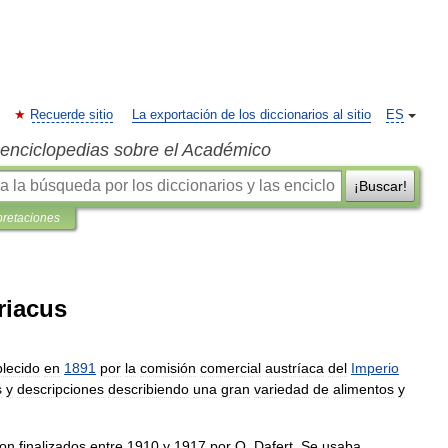
Recuerde sitio
La exportación de los diccionarios al sitio
ES
s enciclopedias sobre el Académico
¡Buscar!
pretaciones
riacus
blecido
en
1891
por
la
comisión
comercial
austríaca
del
Imperio
s
y
descripciones
describiendo
una
gran
variedad
de
alimentos
y
ron
finalizados
entre
1910
y
1917
por
O
.
Dafert
.
Se
usaba