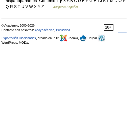
hispanoparlantes: Contenido: β 5 A B C D E F G H I J K L M N O P
Q R S T U V W X Y Z …
Wikipedia Español
© Academic, 2000-2026
18+
Contacte con nosotros:
Apoyo técnico
,
Publicidad
Exportación Diccionarios
, creado en PHP,
Joomla,
Drupal,
WordPress, MODx.