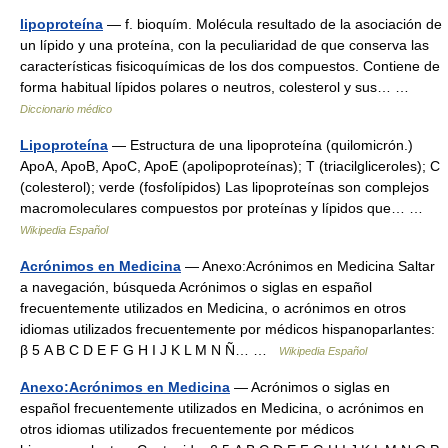
lipoproteína
— f. bioquím. Molécula resultado de la asociación de
un lípido y una proteína, con la peculiaridad de que conserva las
características fisicoquímicas de los dos compuestos. Contiene de
forma habitual lípidos polares o neutros, colesterol y sus… …
Diccionario médico
Lipoproteína
— Estructura de una lipoproteína (quilomicrón.)
ApoA, ApoB, ApoC, ApoE (apolipoproteínas); T (triacilgliceroles); C
(colesterol); verde (fosfolípidos) Las lipoproteínas son complejos
macromoleculares compuestos por proteínas y lípidos que… …
Wikipedia Español
Acrónimos en Medicina
— Anexo:Acrónimos en Medicina Saltar
a navegación, búsqueda Acrónimos o siglas en español
frecuentemente utilizados en Medicina, o acrónimos en otros
idiomas utilizados frecuentemente por médicos hispanoparlantes:
β 5 A B C D E F G H I J K L M N Ñ… …
Wikipedia Español
Anexo:Acrónimos en Medicina
— Acrónimos o siglas en
español frecuentemente utilizados en Medicina, o acrónimos en
otros idiomas utilizados frecuentemente por médicos