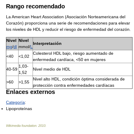
Rango recomendado
La American Heart Association (Asociación Norteamericana del
Corazón) proporciona una serie de recomendaciones para elevar
los niveles de HDL y reducir el riesgo de enfermedad del corazón.
Nivel
Nivel
Interpretación
mg
/
dl
mmol/
L
Colesterol HDL bajo, riesgo aumentado de
<40
<1,02
enfermedad cardíaca, <50 en mujeres
1,03-
40-59
Nivel medio de HDL
1,52
Nivel alto HDL, condición óptima considerada de
>60
>1,55
protección contra enfermedades cardíacas
Enlaces externos
Categoría
:
Lipoproteínas
Wikimedia foundation
.
2010
.