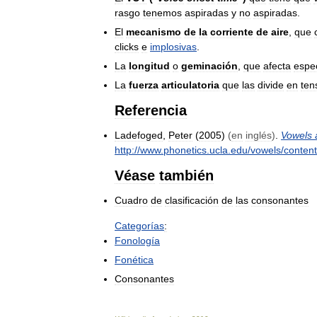
rasgo
tenemos
aspiradas
y
no
aspiradas
.
El
mecanismo
de
la
corriente
de
aire
,
que
clicks
e
implosivas
.
La
longitud
o
geminación
,
que
afecta
espe
La
fuerza
articulatoria
que
las
divide
en
ten
Referencia
Ladefoged
,
Peter
(
2005
)
(
en
inglés
)
.
Vowels
http:
//
www
.
phonetics
.
ucla
.
edu
/
vowels
/
conten
Véase
también
Cuadro
de
clasificación
de
las
consonantes
Categorías
:
Fonología
Fonética
Consonantes