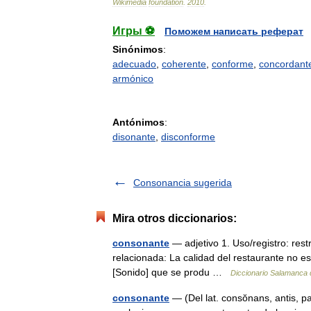
Wikimedia
foundation
.
2010
.
Игры ⚽
Поможем написать реферат
Sinónimos
:
adecuado
,
coherente
,
conforme
,
concordant
armónico
Antónimos
:
disonante
,
disconforme
Consonancia sugerida
Mira otros diccionarios:
consonante
— adjetivo 1. Uso/registro: rest
relacionada: La calidad del restaurante no es
[Sonido] que se produ …
Diccionario Salamanca 
consonante
— (Del lat. consŏnans, antis, pa