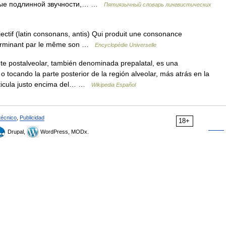
ные подлинной звучности,… …
Пятиязычный словарь лингвистических
tif (latin consonans, antis) Qui produit une consonance
 terminant par le même son …
Encyclopédie Universelle
 postalveolar, también denominada prepalatal, es una
 tocando la parte posterior de la región alveolar, más atrás en la
rticula justo encima del… …
Wikipedia Español
técnico
,
Publicidad
18+
Drupal,
WordPress, MODx.