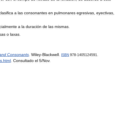
clasifica
a
las
consonantes
en
pulmonares
egresivas
,
eyectivas
,
cialmente
a
la
duración
de
las
mismas
.
sas
o
laxas
.
and
Consonants
.
Wiley
-
Blackwell
.
.
ISBN
978
-
1405124591
ts
.
html
.
Consultado
el
5
/
Nov
.