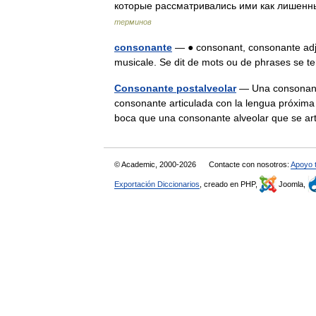
которые рассматривались ими как лишен
терминов
consonante
— ● consonant, consonante adjec
musicale. Se dit de mots ou de phrases se
Consonante postalveolar
— Una consonante
consonante articulada con la lengua próxima o
boca que una consonante alveolar que se a
© Academic, 2000-2026
Contacte con nosotros:
Apoyo 
Exportación Diccionarios
, creado en PHP,
Joomla,