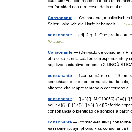
cualquier voz con respecto a otra de la misma
conformidad con otra cosa, de la cual es
Consonante
— Consonante, musikalisches In
Saiter., wird wie die Harfe behandelt …
Piere
consonante
— adj. 2 g. 1. Que produz ou 
Portuguesa
Consonante
— (Derivado de consonar.) ► ad
otra cosa, con la cual es correspondiente y 
adjetivo/ sustantivo femenino 2 LINGÜÍS
consonante
— 1con·so·nàn·te s.f. TS fon. su
semichiuso e che non forma sillaba da solo; 
alfabeto che rappresentano o concorrono
consonante
— {{＃}}{{LM C10050}}{{〓}} {{S
adj.inv.{{》}} {{＜}}1{{＞}} {{♂}}Referido espe
consonancia o identidad de sonidos a part
consonante
— (согласный звук | consonne 
название гр. symphôna, лат. consonantia (