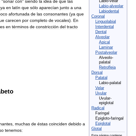
o
"
sonar
con
"
siendo
la
idea
de
que
las
Labio
-
velar
Labio
-
alveolar
,
ya
en
latín
que
sólo
aparecían
junto
a
una
Labiodental
poco
afortunada
de
las
consonantes
(
ya
que
Coronal
ue
carecen
por
completo
de
vocales
).
En
Linguolabial
tes
en
términos
de
constricción
del
tracto
Interdental
Dental
Alveolar
Apical
Laminar
Postalveolar
Alveolo
-
palatal
Retrofleja
Dorsal
Palatal
Labio
-
palatal
Velar
abeto
Uvular
Uvular
-
epiglotal
Radical
Faringal
Epigloto
-
faringal
nantes
,
muchas
de
éstas
coinciden
debido
a
Epiglotal
Glotal
so
tenemos:
Esta
página
contiene