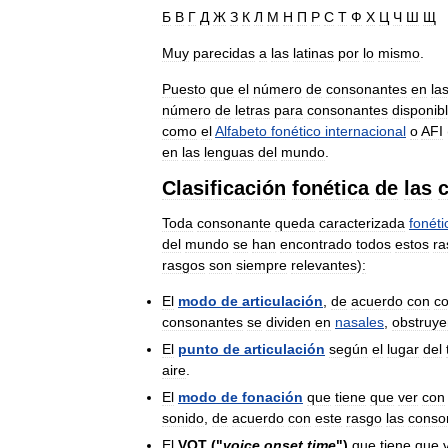
Б
В
Г
Д
Ж
З
К
Л
М
Н
П
Р
С
Т
Ф
Х
Ц
Ч
Ш
Щ
Muy
parecidas
a
las
latinas
por
lo
mismo
.
Puesto
que
el
número
de
consonantes
en
la
número
de
letras
para
consonantes
disponib
como
el
Alfabeto
fonético
internacional
o
AFI
en
las
lenguas
del
mundo
.
Clasificación
fonética
de
las
Toda
consonante
queda
caracterizada
fonét
del
mundo
se
han
encontrado
todos
estos
ra
rasgos
son
siempre
relevantes
)
:
El
modo
de
articulación
,
de
acuerdo
con
c
consonantes
se
dividen
en
nasales
,
obstruye
El
punto
de
articulación
según
el
lugar
del
aire
.
El
modo
de
fonación
que
tiene
que
ver
con
sonido
,
de
acuerdo
con
este
rasgo
las
conso
El
VOT
("
voice
onset
time
")
que
tiene
que