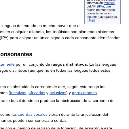
información
fonética
del
AFI
(
IPA
)
,
que
puede
no
mostrarse
correctamente
en
algunos
navegadores
.
[
Help
]
s
lenguas
del
mundo
es
mucho
mayor
que
el
les
en
cualquier
alfabeto
,
los
lingüistas
han
planteado
sistemas
(
IPA
)
para
asignar
un
único
signo
a
cada
consonante
identificadas
consonantes
icamente
por
un
conjunto
de
rasgos
distintivos
.
En
las
lenguas
sgos
distintivos
(
aunque
no
en
todas
las
lenguas
todos
estos
omo
es
obstruida
la
corriente
de
aire
,
según
este
rasgo
las
ntes
(
fricativas
,
africadas
y
oclusivas
)
y
aproximantes
.
tracto
bucal
donde
se
produce
la
obstrucción
de
la
corriente
de
como
las
cuerdas
vocales
vibran
durante
la
articulación
del
nantes
pueden
ser
sonoras
o
sordas
.
ver
con
el
tiempo
de
retraso
de
la
fonación
,
de
acuerdo
a
este