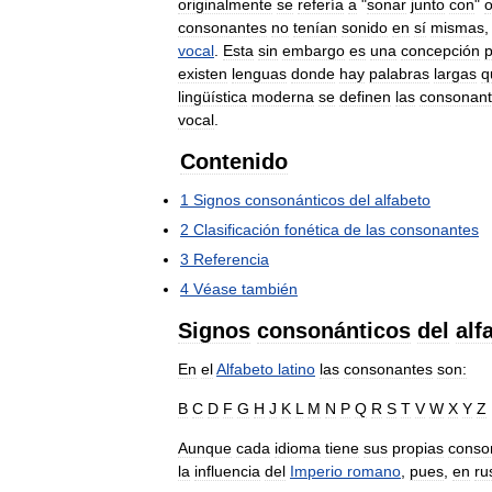
originalmente
se
refería
a
"
sonar
junto
con
"
consonantes
no
tenían
sonido
en
sí
mismas
vocal
.
Esta
sin
embargo
es
una
concepción
existen
lenguas
donde
hay
palabras
largas
q
lingüística
moderna
se
definen
las
consonan
vocal
.
Contenido
1
Signos
consonánticos
del
alfabeto
2
Clasificación
fonética
de
las
consonantes
3
Referencia
4
Véase
también
Signos
consonánticos
del
alf
En
el
Alfabeto
latino
las
consonantes
son:
B
C
D
F
G
H
J
K
L
M
N
P
Q
R
S
T
V
W
X
Y
Z
Aunque
cada
idioma
tiene
sus
propias
conso
la
influencia
del
Imperio
romano
,
pues
,
en
ru