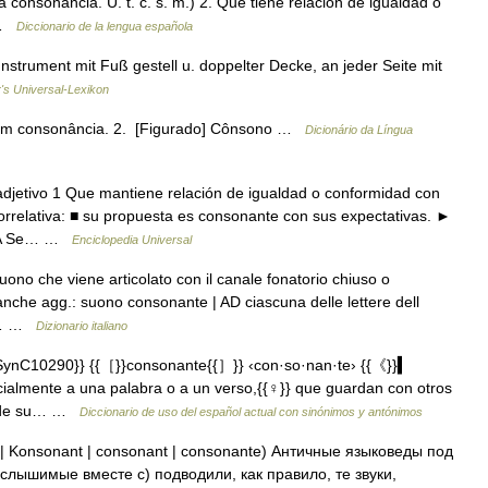
 consonancia. U. t. c. s. m.) 2. Que tiene relación de igualdad o
… …
Diccionario de la lengua española
strument mit Fuß gestell u. doppelter Decke, an jeder Seite mit
r's Universal-Lexikon
tem consonância. 2. [Figurado] Cônsono …
Dicionário da Língua
jetivo 1 Que mantiene relación de igualdad o conformidad con
correlativa: ■ su propuesta es consonante con sus expectativas. ►
TICA Se… …
Enciclopedia Universal
ono che viene articolato con il canale fonatorio chiuso o
anche agg.: suono consonante | AD ciascuna delle lettere dell
 a… …
Dizionario italiano
ynC10290}} {{［}}consonante{{］}} ‹con·so·nan·te› {{《}}▍
cialmente a una palabra o a un verso,{{♀}} que guardan con otros
ir de su… …
Diccionario de uso del español actual con sinónimos y antónimos
| Konsonant | consonant | consonante) Античные языковеды под
= слышимые вместе с) подводили, как правило, те звуки,