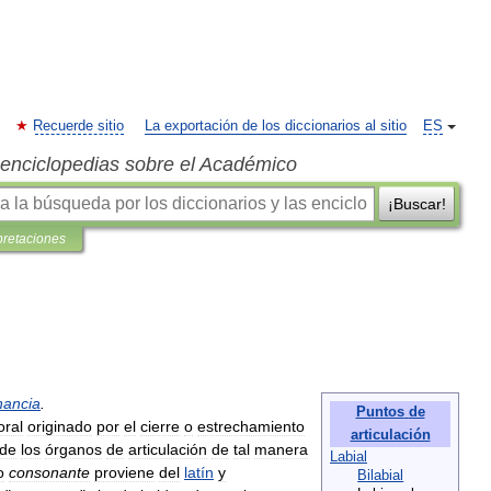
Recuerde sitio
La exportación de los diccionarios al sitio
ES
s enciclopedias sobre el Académico
¡Buscar!
pretaciones
ancia
.
Puntos
de
oral
originado
por
el
cierre
o
estrechamiento
articulación
de
los
órganos
de
articulación
de
tal
manera
Labial
o
consonante
proviene
del
latín
y
Bilabial