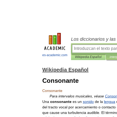
Los diccionarios y la
es-academic.com
Wikipedia Español
inter
Wikipedia Español
Consonante
Consonante
Para
intervalos
musicales
,
véase
Conson
Una
consonante
es
un
sonido
de
la
lengua
del
tracto
vocal
por
acercamiento
o
contacto
que
cause
una
turbulencia
audible
.
El
términ