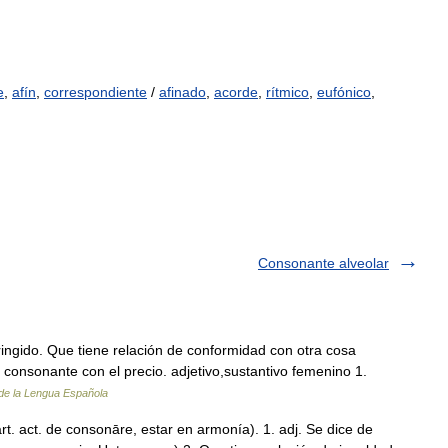
e
,
afín
,
correspondiente
/
afinado
,
acorde
,
rítmico
,
eufónico
,
Consonante alveolar
ringido. Que tiene relación de conformidad con otra cosa
 consonante con el precio. adjetivo,sustantivo femenino 1.
de la Lengua Española
rt. act. de consonāre, estar en armonía). 1. adj. Se dice de