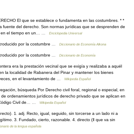
ECHO El que se establece o fundamenta en las costumbres. * *
a fuente del derecho. Son normas jurídicas que se desprenden de
e en el tiempo en un… …
Enciclopedia Universal
ntroducido por la costumbre …
Diccionario de Economía Alkona
ntroducido por la costumbre …
Diccionario de Economía
tera era la prestación vecinal que se exigía y realizaba a aquél
en la localidad de Rabanera del Pinar y mantener los bienes
s veces, en el levantamiento de …
Wikipedia Español
gación, búsqueda Por Derecho civil foral, regional o especial, en
de ordenamientos jurídicos de derecho privado que se aplican en
l Código Civil de… …
Wikipedia Español
recto). 1. adj. Recto, igual, seguido, sin torcerse a un lado ni a
gítimo. 3. Fundado, cierto, razonable. 4. directo (ǁ que va sin
ionario de la lengua española