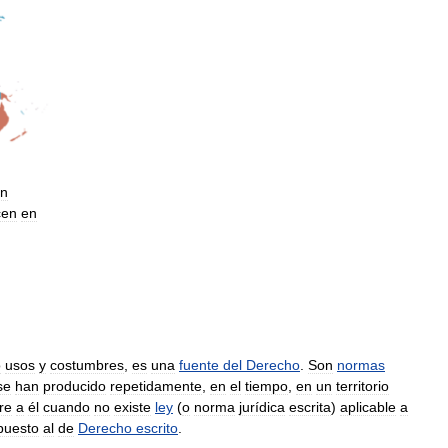
on
cen
en
o
usos
y
costumbres
,
es
una
fuente
del
Derecho
.
Son
normas
se
han
producido
repetidamente
,
en
el
tiempo
,
en
un
territorio
re
a
él
cuando
no
existe
ley
(
o
norma
jurídica
escrita
)
aplicable
a
puesto
al
de
Derecho
escrito
.