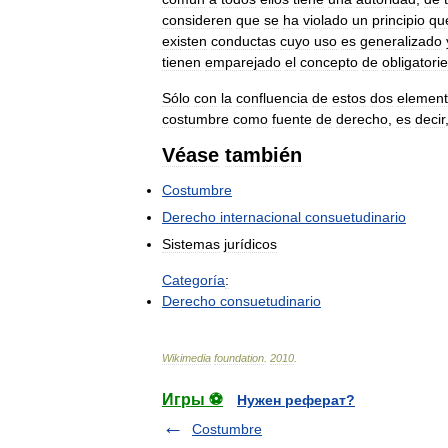
consideren
que
se
ha
violado
un
principio
qu
existen
conductas
cuyo
uso
es
generalizado
tienen
emparejado
el
concepto
de
obligatori
Sólo
con
la
confluencia
de
estos
dos
elemen
costumbre
como
fuente
de
derecho
,
es
decir
Véase
también
Costumbre
Derecho
internacional
consuetudinario
Sistemas
jurídicos
Categoría
:
Derecho
consuetudinario
Wikimedia
foundation
.
2010
.
Игры ⚽
Нужен реферат?
Costumbre