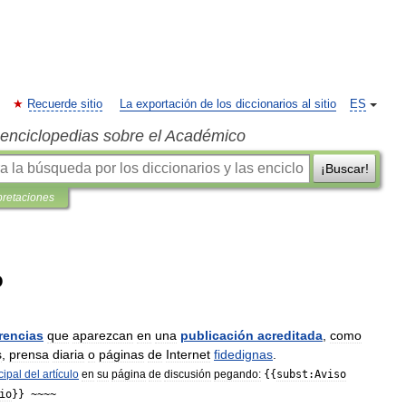
Recuerde sitio
La exportación de los diccionarios al sitio
ES
s enciclopedias sobre el Académico
¡Buscar!
pretaciones
o
rencias
que
aparezcan
en
una
publicación
acreditada
,
como
s
,
prensa
diaria
o
páginas
de
Internet
fidedignas
.
cipal
del
artículo
en
su
página
de
discusión
pegando:
{{
subst:Aviso
io
}} ~~~~