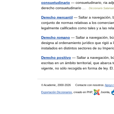
consuetudinario
— consuetudinario, ria adj
derecho consuetudinario …
Diccionario Salaman
Derecho mercantil
— Saltar a navegación, b
conjunto de normas relativas a los comerciant
legalmente calificados como tales y a las re
Derecho romano
— Saltar a navegación, bú
designa al ordenamiento jurídico que rigió a
instalados en distintos sectores de su Imp
Derecho positivo
— Saltar a navegación, bú
escritas en un ámbito territorial, que abarca 
vigente, no sólo recogida en forma de ley.
© Academic, 2000-2026
Contacte con nosotros:
Apoyo 
Exportación Diccionarios
, creado en PHP,
Joomla,