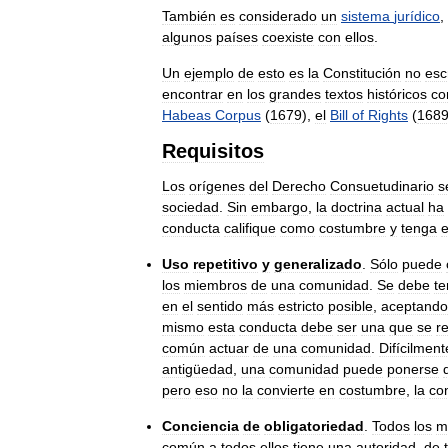
También
es
considerado
un
sistema
jurídico
,
algunos
países
coexiste
con
ellos
.
Un
ejemplo
de
esto
es
la
Constitución
no
esc
encontrar
en
los
grandes
textos
históricos
c
Habeas
Corpus
(
1679
),
el
Bill
of
Rights
(
168
Requisitos
Los
orígenes
del
Derecho
Consuetudinario
s
sociedad
.
Sin
embargo
,
la
doctrina
actual
ha
conducta
califique
como
costumbre
y
tenga
e
Uso
repetitivo
y
generalizado
.
Sólo
puede
los
miembros
de
una
comunidad
.
Se
debe
te
en
el
sentido
más
estricto
posible
,
aceptando
mismo
esta
conducta
debe
ser
una
que
se
re
común
actuar
de
una
comunidad
.
Difícilment
antigüedad
,
una
comunidad
puede
ponerse
pero
eso
no
la
convierte
en
costumbre
,
la
co
Conciencia
de
obligatoriedad
.
Todos
los
m
común
a
todos
ellos
tiene
una
autoridad
,
de