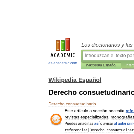
Los diccionarios y la
es-academic.com
Wikipedia Español
inter
Wikipedia Español
Derecho consuetudinari
Derecho
consuetudinario
Este
artículo
o
sección
necesita
refe
revistas
especializadas
,
monografía
Puedes
añadirlas
así
o
avisar
al
autor
prin
referencias
|
Derecho
consuetudinar