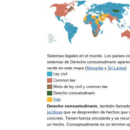
Sistemas
legales
en
el
mundo
.
Los
países
c
sistemas
de
Derecho
consuetudinario
apare
verde
en
este
mapa
(
Mongolia
y
Sri
Lanka
).
Ley
civil
Common
law
Mixto
de
ley
civil
y
common
law
Derecho
consuetudinario
Fiqh
Derecho
consuetudinario
,
también
llamad
jurídicas
que
se
desprenden
de
hechos
que
concreto
.
Tienen
fuerza
vinculante
y
se
recur
un
hecho
.
Conceptualmente
es
un
término
o