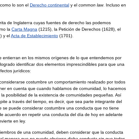
como
lo
son
el
Derecho
continental
y
el
common
law
.
Incluso
en
rita
de
Inglaterra
cuyas
fuentes
de
derecho
las
podemos
omo
la
Carta
Magna
(
1215
),
la
Petición
de
Derechos
(
1628
),
el
9
)
y
el
Acta
de
Establecimiento
(
1701
).
e
entierran
en
los
mismos
orígenes
de
lo
que
entendemos
por
logrado
identificar
dos
elementos
imprescindibles
para
que
una
fectos
jurídicos:
considerarse
costumbre
un
comportamiento
realizado
por
todos
ner
en
cuenta
que
cuando
hablamos
de
comunidad
,
lo
hacemos
la
posibilidad
de
la
existencia
de
comunidades
pequeñas
.
Así
pite
a
través
del
tiempo
,
es
decir
,
que
sea
parte
integrante
del
e
se
puede
considerar
costumbre
una
conducta
que
no
tiene
de
acuerdo
en
repetir
una
conducta
del
día
de
hoy
en
adelante
nvierte
en
ley
.
iembros
de
una
comunidad
,
deben
considerar
que
la
conducta
tal
manera
que
no
puede
obviarse
dicha
conducta
sin
que
todos