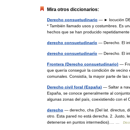
Mira otros diccionarios:
Derecho consuetudinario
— ► locución DER
* También llamado usos y costumbres. Es un
hechos que se han producido repetidament
derecho consuetudinarío
— Derecho. El i
derecho consuetudinarío
— Derecho. El i
Frontera (Derecho consuetudinario)
— Fron
que quería conseguir la condición de vecino 
comunales. Consistía, la mayor parte de la
Derecho civil foral (España)
— Saltar a nave
España, se conoce generalmente al conjunto 
algunas zonas del país, coexistiendo con e
derecho
— derecho, cha (Del lat. directus, di
otro. Esta pared no está derecha. 2. Justo, le
detenerse en puntos intermedios).… …
Dicc