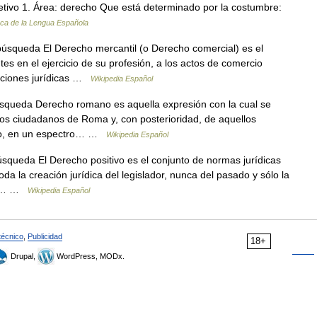
etivo 1. Área: derecho Que está determinado por la costumbre:
ca de la Lengua Española
úsqueda El Derecho mercantil (o Derecho comercial) es el
es en el ejercicio de su profesión, a los actos de comercio
laciones jurídicas …
Wikipedia Español
squeda Derecho romano es aquella expresión con la cual se
 los ciudadanos de Roma y, con posterioridad, de aquellos
erio, en un espectro… …
Wikipedia Español
squeda El Derecho positivo es el conjunto de normas jurídicas
toda la creación jurídica del legislador, nunca del pasado y sólo la
 El… …
Wikipedia Español
técnico
,
Publicidad
18+
Drupal,
WordPress, MODx.