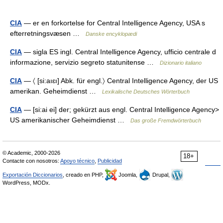
CIA
— er en forkortelse for Central Intelligence Agency, USA s
efterretningsvæsen …
Danske encyklopædi
CIA
— sigla ES ingl. Central Intelligence Agency, ufficio centrale d
informazione, servizio segreto statunitense …
Dizionario italiano
CIA
— 〈 [si:aıɛı] Abk. für engl.〉 Central Intelligence Agency, der US
amerikan. Geheimdienst …
Lexikalische Deutsches Wörterbuch
CIA
— [si:ai ei] der; gekürzt aus engl. Central Intelligence Agency>
US amerikanischer Geheimdienst …
Das große Fremdwörterbuch
© Academic, 2000-2026
18+
Contacte con nosotros:
Apoyo técnico
,
Publicidad
Exportación Diccionarios
, creado en PHP,
Joomla,
Drupal,
WordPress, MODx.