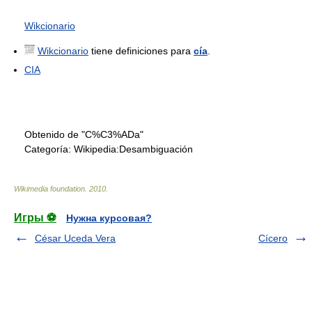
Wikcionario
Wikcionario
tiene definiciones para
cía
.
CIA
Obtenido de "C%C3%ADa"
Categoría:
Wikipedia:Desambiguación
Wikimedia foundation
.
2010
.
Игры ⚽
Нужна курсовая?
César Uceda Vera
Cícero