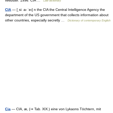
Webster. 1996. CIA …
Law dictionary
CIA
— [ˌsi: aı ˈeı] n the CIA the Central Intelligence Agency the
department of the US government that collects information about
other countries, especially secretly …
Dictionary of contemporary English
Cia
— CIA, æ, (⇒ Tab. XIX.) eine von Lykaons Töchtern, mit