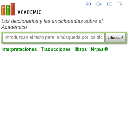
RU
EN
DE
FR
es-academic.com
Los diccionarios y las enciclopedias sobre el
Académico
¡Buscar!
interpretaciones
Traducciones
libros
Игры ⚽