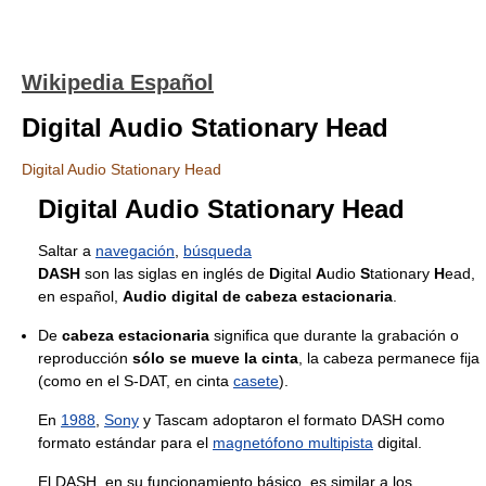
Wikipedia Español
Digital Audio Stationary Head
Digital Audio Stationary Head
Digital Audio Stationary Head
Saltar a
navegación
,
búsqueda
DASH
son las siglas en inglés de
D
igital
A
udio
S
tationary
H
ead,
en español,
Audio digital de cabeza estacionaria
.
De
cabeza estacionaria
significa que durante la grabación o
reproducción
sólo se mueve la cinta
, la cabeza permanece fija
(como en el S-DAT, en cinta
casete
).
En
1988
,
Sony
y Tascam adoptaron el formato DASH como
formato estándar para el
magnetófono multipista
digital.
El DASH, en su funcionamiento básico, es similar a los