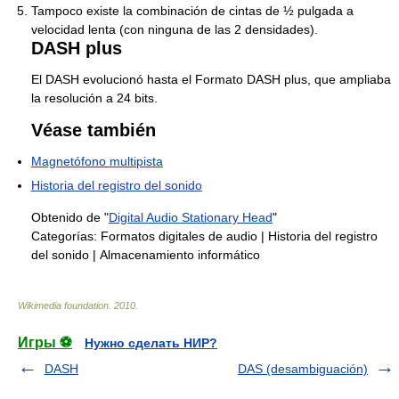
Tampoco existe la combinación de cintas de ½ pulgada a
velocidad lenta (con ninguna de las 2 densidades).
DASH plus
El DASH evolucionó hasta el Formato DASH plus, que ampliaba
la resolución a 24 bits.
Véase también
Magnetófono multipista
Historia del registro del sonido
Obtenido de "
Digital Audio Stationary Head
"
Categorías:
Formatos digitales de audio
|
Historia del registro
del sonido
|
Almacenamiento informático
Wikimedia foundation
.
2010
.
Игры ⚽
Нужно сделать НИР?
DASH
DAS (desambiguación)