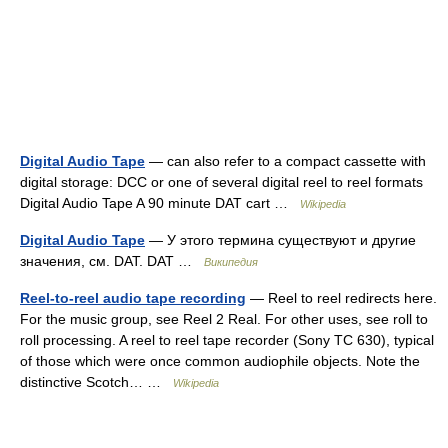
Digital Audio Tape
— can also refer to a compact cassette with
digital storage: DCC or one of several digital reel to reel formats
Digital Audio Tape A 90 minute DAT cart …
Wikipedia
Digital Audio Tape
— У этого термина существуют и другие
значения, см. DAT. DAT …
Википедия
Reel-to-reel audio tape recording
— Reel to reel redirects here.
For the music group, see Reel 2 Real. For other uses, see roll to
roll processing. A reel to reel tape recorder (Sony TC 630), typical
of those which were once common audiophile objects. Note the
distinctive Scotch… …
Wikipedia