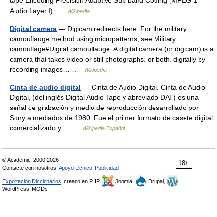
tape Encoding Precision Adaptive Sub band Coding (MPEG 1
Audio Layer I) …
Wikipedia
Digital camera
— Digicam redirects here. For the military
camouflauge method using micropatterns, see Military
camouflage#Digital camouflauge. A digital camera (or digicam) is a
camera that takes video or still photographs, or both, digitally by
recording images… …
Wikipedia
Cinta de audio digital
— Cinta de Audio Digital. Cinta de Audio
Digital, (del inglés Digital Audio Tape y abreviado DAT) es una
señal de grabación y medio de reproducción desarrollado por
Sony a mediados de 1980. Fue el primer formato de casete digital
comercializado y… …
Wikipedia Español
© Academic, 2000-2026
18+
Contacte con nosotros:
Apoyo técnico
,
Publicidad
Exportación Diccionarios
, creado en PHP,
Joomla,
Drupal,
WordPress, MODx.