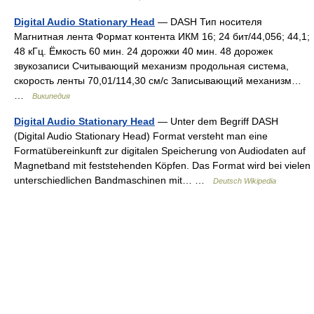
Digital Audio Stationary Head
— DASH Тип носителя
Магнитная лента Формат контента ИКМ 16; 24 бит/44,056; 44,1;
48 кГц. Ёмкость 60 мин. 24 дорожки 40 мин. 48 дорожек
звукозаписи Считывающий механизм продольная система,
скорость ленты 70,01/114,30 см/с Записывающий механизм…
…
Википедия
Digital Audio Stationary Head
— Unter dem Begriff DASH
(Digital Audio Stationary Head) Format versteht man eine
Formatübereinkunft zur digitalen Speicherung von Audiodaten auf
Magnetband mit feststehenden Köpfen. Das Format wird bei vielen
unterschiedlichen Bandmaschinen mit… …
Deutsch Wikipedia