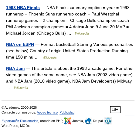
1993 NBA Finals
— NBA Finals summary caption = year = 1993
runnerup = Phoenix Suns runnerup coach = Paul Westphal
runnerup games = 2 champion = Chicago Bulls champion coach =
Phil Jackson champion games = 4 date= June 9 June 20 MVP =
Michael Jordan (Chicago Bulls) …
Wikipedia
NBA on ESPN
— Format Basketball Starring Various personalities
(see below) Country of origin United States Production Running
time 150 minu …
Wikipedia
NBA Jam
— This article is about the 1993 arcade game. For other
video games of the same name, see NBA Jam (2003 video game)
and NBA Jam (2010 video game). NBA Jam Developer(s) Midway
…
Wikipedia
© Academic, 2000-2026
18+
Contacte con nosotros:
Apoyo técnico
,
Publicidad
Exportación Diccionarios
, creado en PHP,
Joomla,
Drupal,
WordPress, MODx.