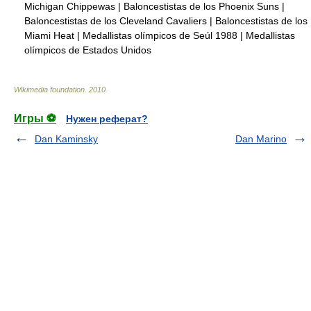
Michigan Chippewas
|
Baloncestistas de los Phoenix Suns
|
Baloncestistas de los Cleveland Cavaliers
|
Baloncestistas de los
Miami Heat
|
Medallistas olímpicos de Seúl 1988
|
Medallistas
olímpicos de Estados Unidos
Wikimedia foundation
.
2010
.
Игры ⚽
Нужен реферат?
Dan Kaminsky
Dan Marino