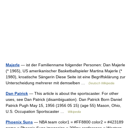
Majerle
— ist der Familienname folgender Personen: Dan Majerle
(* 1965), US amerikanischer Basketballspieler Martina Majerle (*
1980), kroatische Sängerin Diese Seite ist eine Begriffsklärung zur
Unterscheidung mehrerer mit demselben …
Deutsch Wikipedia
Dan Patrick
— This article is about the sportscaster. For other
uses, see Dan Patrick (disambiguation). Dan Patrick Born Daniel
Patrick Pugh May 15, 1956 (1956 05 15) (age 55) Mason, Ohio,
U.S. Occupation Sportscaster …
Wikipedia
Phoenix Suns
— NBA team color1 = #FF8800 color2 = #423189