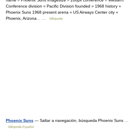
name = Phoenix Suns imagesize = 200px conference = Western
Conference division = Pacific Division founded = 1968 history =
Phoenix Suns 1968 present arena = US Airways Center city =
Phoenix, Arizona… …
Wikipedia
Phoenix Suns
— Saltar a navegación, búsqueda Phoenix Suns …
Wikipedia Español