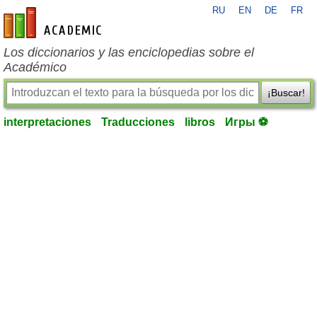
RU
EN
DE
FR
es-academic.com
Los diccionarios y las enciclopedias sobre el
Académico
¡Buscar!
interpretaciones
Traducciones
libros
Игры ⚽