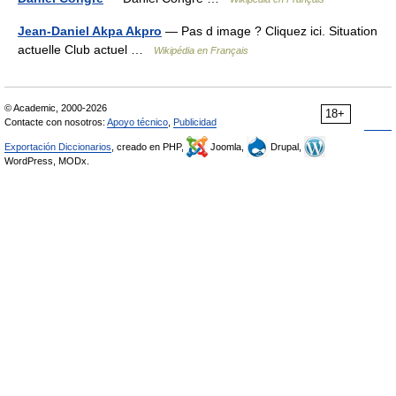
Jean-Daniel Akpa Akpro
— Pas d image ? Cliquez ici. Situation
actuelle Club actuel …
Wikipédia en Français
© Academic, 2000-2026
18+
Contacte con nosotros:
Apoyo técnico
,
Publicidad
Exportación Diccionarios
, creado en PHP,
Joomla,
Drupal,
WordPress, MODx.