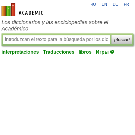
RU
EN
DE
FR
es-academic.com
Los diccionarios y las enciclopedias sobre el
Académico
¡Buscar!
interpretaciones
Traducciones
libros
Игры ⚽