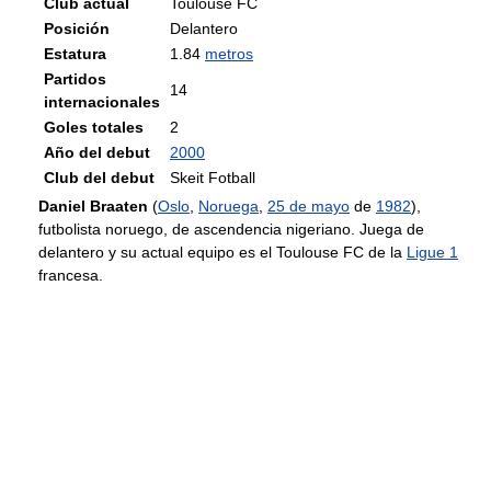
Club actual
Toulouse FC
Posición
Delantero
Estatura
1.84
metros
Partidos
14
internacionales
Goles totales
2
Año del debut
2000
Club del debut
Skeit Fotball
Daniel Braaten
(
Oslo
,
Noruega
,
25 de mayo
de
1982
),
futbolista noruego, de ascendencia nigeriano. Juega de
delantero y su actual equipo es el Toulouse FC de la
Ligue 1
francesa.