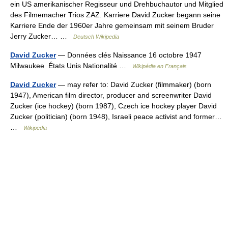
ein US amerikanischer Regisseur und Drehbuchautor und Mitglied
des Filmemacher Trios ZAZ. Karriere David Zucker begann seine
Karriere Ende der 1960er Jahre gemeinsam mit seinem Bruder
Jerry Zucker… …
Deutsch Wikipedia
David Zucker
— Données clés Naissance 16 octobre 1947
Milwaukee États Unis Nationalité …
Wikipédia en Français
David Zucker
— may refer to: David Zucker (filmmaker) (born
1947), American film director, producer and screenwriter David
Zucker (ice hockey) (born 1987), Czech ice hockey player David
Zucker (politician) (born 1948), Israeli peace activist and former…
…
Wikipedia