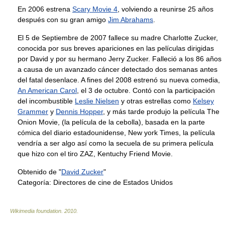
En 2006 estrena
Scary Movie 4
, volviendo a reunirse 25 años
después con su gran amigo
Jim Abrahams
.
El 5 de Septiembre de 2007 fallece su madre Charlotte Zucker,
conocida por sus breves apariciones en las películas dirigidas
por David y por su hermano Jerry Zucker. Falleció a los 86 años
a causa de un avanzado cáncer detectado dos semanas antes
del fatal desenlace. A fines del 2008 estrenó su nueva comedia,
An American Carol
, el 3 de octubre. Contó con la participación
del incombustible
Leslie Nielsen
y otras estrellas como
Kelsey
Grammer
y
Dennis Hopper
, y más tarde produjo la película The
Onion Movie, (la película de la cebolla), basada en la parte
cómica del diario estadounidense, New york Times, la película
vendría a ser algo así como la secuela de su primera película
que hizo con el tiro ZAZ, Kentuchy Friend Movie.
Obtenido de "
David Zucker
"
Categoría:
Directores de cine de Estados Unidos
Wikimedia foundation
.
2010
.