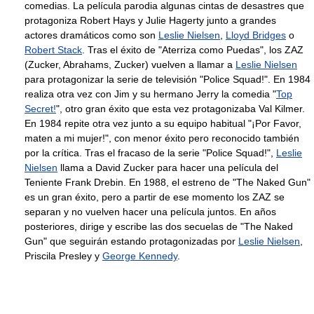
comedias. La película parodia algunas cintas de desastres que
protagoniza Robert Hays y Julie Hagerty junto a grandes
actores dramáticos como son
Leslie Nielsen
,
Lloyd Bridges
o
Robert Stack
. Tras el éxito de "Aterriza como Puedas", los ZAZ
(Zucker, Abrahams, Zucker) vuelven a llamar a
Leslie Nielsen
para protagonizar la serie de televisión "Police Squad!". En 1984
realiza otra vez con Jim y su hermano Jerry la comedia "
Top
Secret!
", otro gran éxito que esta vez protagonizaba Val Kilmer.
En 1984 repite otra vez junto a su equipo habitual "¡Por Favor,
maten a mi mujer!", con menor éxito pero reconocido también
por la crítica. Tras el fracaso de la serie "Police Squad!",
Leslie
Nielsen
llama a David Zucker para hacer una película del
Teniente Frank Drebin. En 1988, el estreno de "The Naked Gun"
es un gran éxito, pero a partir de ese momento los ZAZ se
separan y no vuelven hacer una película juntos. En años
posteriores, dirige y escribe las dos secuelas de "The Naked
Gun" que seguirán estando protagonizadas por
Leslie Nielsen
,
Priscila Presley y
George Kennedy
.