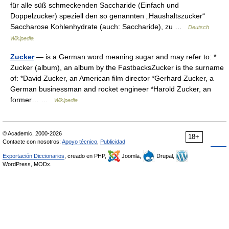
für alle süß schmeckenden Saccharide (Einfach und
Doppelzucker) speziell den so genannten „Haushaltszucker“
Saccharose Kohlenhydrate (auch: Saccharide), zu …
Deutsch
Wikipedia
Zucker
— is a German word meaning sugar and may refer to: *
Zucker (album), an album by the FastbacksZucker is the surname
of: *David Zucker, an American film director *Gerhard Zucker, a
German businessman and rocket engineer *Harold Zucker, an
former… …
Wikipedia
© Academic, 2000-2026
18+
Contacte con nosotros:
Apoyo técnico
,
Publicidad
Exportación Diccionarios
, creado en PHP,
Joomla,
Drupal,
WordPress, MODx.