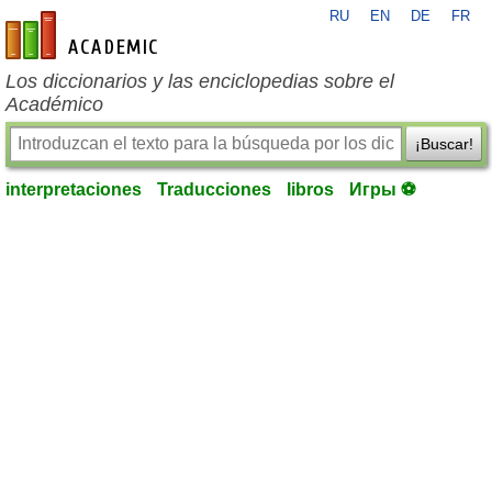
RU
EN
DE
FR
es-academic.com
Los diccionarios y las enciclopedias sobre el
Académico
¡Buscar!
interpretaciones
Traducciones
libros
Игры ⚽