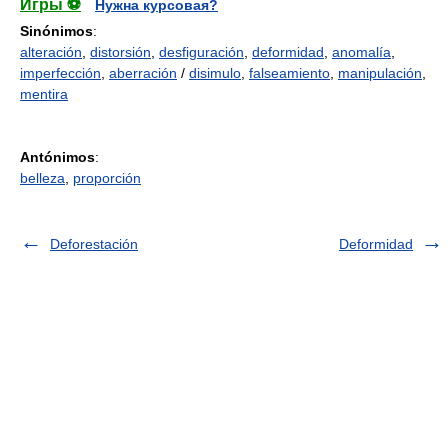
Игры ⚽
Нужна курсовая?
Sinónimos
:
alteración
,
distorsión
,
desfiguración
,
deformidad
,
anomalía
,
imperfección
,
aberración
/
disimulo
,
falseamiento
,
manipulación
,
mentira
Antónimos
:
belleza
,
proporción
Deforestación
Deformidad