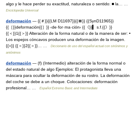
algo y le hace perder su exactitud, naturaleza o sentido: ■ la… …
Enciclopedia Universal
deformación
— {{＃}}{{LM D11697}}{{〓}} {{SynD11965}}
{{［}}deformación{{］}} ‹de·for·ma·ción› {{《}}▍ s.f.{{》}}
{{＜}}1{{＞}} Alteración de la forma natural o de la manera de ser: •
Los espejos cóncavos producen una deformación de la imagen.
{{○}} {{＜}}2{{＞}}… …
Diccionario de uso del español actual con sinónimos y
antónimos
deformación
— (f) (Intermedio) alteración de la forma normal o
del estado natural de algo Ejemplos: El protagonista lleva una
máscara para ocultar la deformación de su rostro. La deformación
del coche se debe a un choque. Colocaciones: deformación
profesional… …
Español Extremo Basic and Intermediate