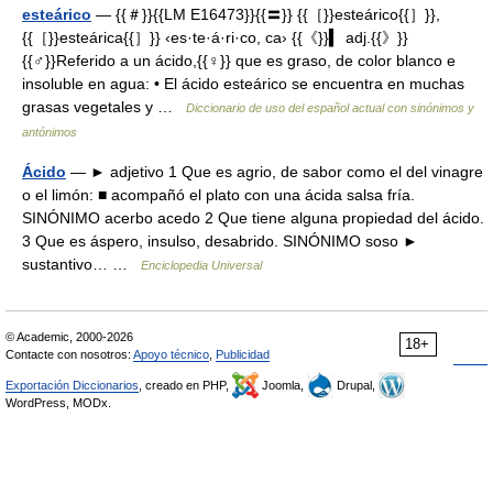
esteárico
— {{＃}}{{LM E16473}}{{〓}} {{［}}esteárico{{］}},
{{［}}esteárica{{］}} ‹es·te·á·ri·co, ca› {{《}}▍ adj.{{》}}
{{♂}}Referido a un ácido,{{♀}} que es graso, de color blanco e
insoluble en agua: • El ácido esteárico se encuentra en muchas
grasas vegetales y …
Diccionario de uso del español actual con sinónimos y
antónimos
Ácido
— ► adjetivo 1 Que es agrio, de sabor como el del vinagre
o el limón: ■ acompañó el plato con una ácida salsa fría.
SINÓNIMO acerbo acedo 2 Que tiene alguna propiedad del ácido.
3 Que es áspero, insulso, desabrido. SINÓNIMO soso ►
sustantivo… …
Enciclopedia Universal
© Academic, 2000-2026
18+
Contacte con nosotros:
Apoyo técnico
,
Publicidad
Exportación Diccionarios
, creado en PHP,
Joomla,
Drupal,
WordPress, MODx.