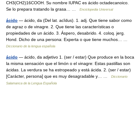
CH3(CH2)16COOH. Su nombre IUPAC es ácido octadecanoico.
Se lo prepara tratando la grasa… …
Enciclopedia Universal
ácido
— ácido, da (Del lat. acĭdus). 1. adj. Que tiene sabor como
de agraz o de vinagre. 2. Que tiene las características o
propiedades de un ácido. 3. Áspero, desabrido. 4. coloq. jerg.
Hond. Dicho de una persona: Experta o que tiene muchos… …
Diccionario de la lengua española
ácido
— ácido, da adjetivo 1. (ser / estar) Que produce en la boca
la misma sensación que el limón o el vinagre: Estas pastillas son
ácidas. La verdura se ha estropeado y está ácida. 2. (ser / estar)
[Carácter, persona] que es muy desagradable y… …
Diccionario
Salamanca de la Lengua Española