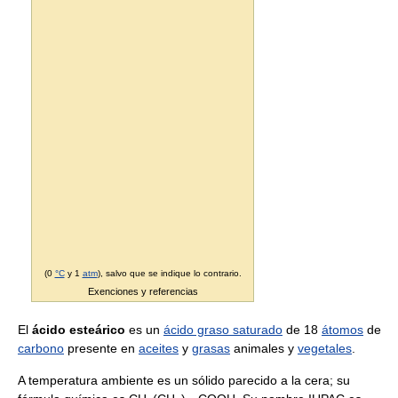
(0
°C
y 1
atm
), salvo que se indique lo contrario.
Exenciones y referencias
El
ácido esteárico
es un
ácido graso saturado
de 18
átomos
de
carbono
presente en
aceites
y
grasas
animales y
vegetales
.
A temperatura ambiente es un sólido parecido a la cera; su