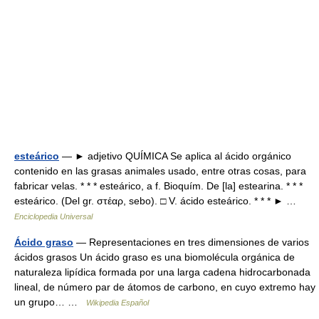
esteárico
— ► adjetivo QUÍMICA Se aplica al ácido orgánico
contenido en las grasas animales usado, entre otras cosas, para
fabricar velas. * * * esteárico, a f. Bioquím. De [la] estearina. * * *
esteárico. (Del gr. στέαρ, sebo). □ V. ácido esteárico. * * * ► …
Enciclopedia Universal
Ácido graso
— Representaciones en tres dimensiones de varios
ácidos grasos Un ácido graso es una biomolécula orgánica de
naturaleza lipídica formada por una larga cadena hidrocarbonada
lineal, de número par de átomos de carbono, en cuyo extremo hay
un grupo… …
Wikipedia Español