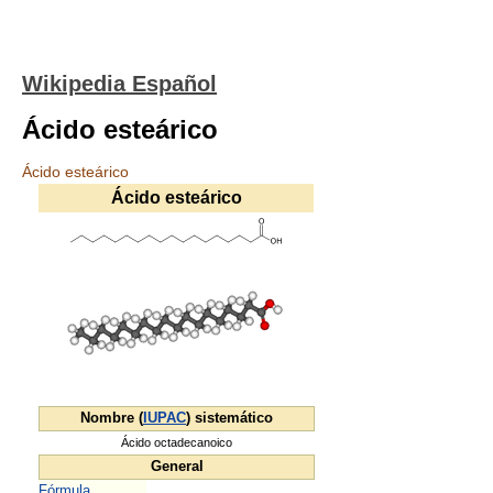
Wikipedia Español
Ácido esteárico
Ácido esteárico
Ácido esteárico
Nombre (
IUPAC
) sistemático
Ácido octadecanoico
General
Fórmula