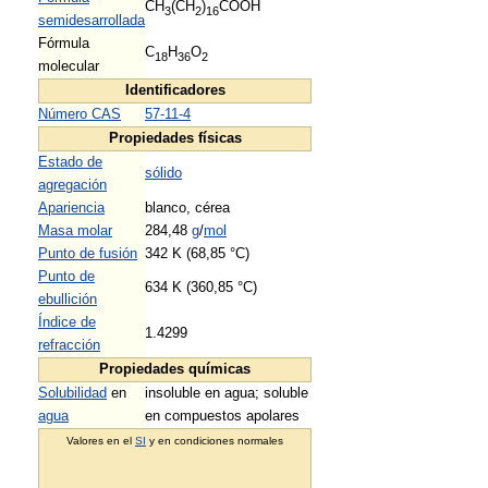
CH
(CH
)
COOH
3
2
16
semidesarrollada
Fórmula
C
H
O
18
36
2
molecular
Identificadores
Número CAS
57-11-4
Propiedades físicas
Estado de
sólido
agregación
Apariencia
blanco, cérea
Masa molar
284,48
g
/
mol
Punto de fusión
342 K (68,85 °C)
Punto de
634 K (360,85 °C)
ebullición
Índice de
1.4299
refracción
Propiedades químicas
Solubilidad
en
insoluble en agua; soluble
agua
en compuestos apolares
Valores en el
SI
y en condiciones normales