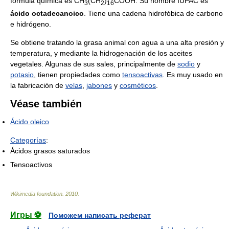
fórmula química es CH
(CH
)
COOH. Su nombre IUPAC es
3
2
16
ácido octadecanoico
. Tiene una cadena hidrofóbica de carbono
e hidrógeno.
Se obtiene tratando la grasa animal con agua a una alta presión y
temperatura, y mediante la hidrogenación de los aceites
vegetales. Algunas de sus sales, principalmente de
sodio
y
potasio
, tienen propiedades como
tensoactivas
. Es muy usado en
la fabricación de
velas
,
jabones
y
cosméticos
.
Véase también
Ácido oleico
Categorías
:
Ácidos grasos saturados
Tensoactivos
Wikimedia foundation
.
2010
.
Игры ⚽
Поможем написать реферат